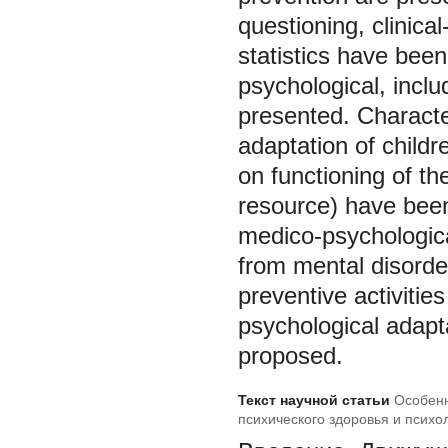
questioning, clinic
statistics have bee
psychological, inclu
presented. Characte
adaptation of childr
on functioning of th
resource) have been
medico-psychological
from mental disorde
preventive activities
psychological adapta
proposed.
Текст научной статьи
Особенн
психического здоровья и психо