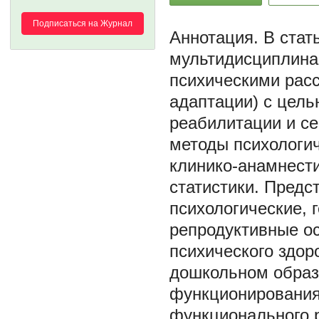
Подписаться на Журнал
В стат
мультидисциплина
психическими рас
адаптации) с цель
реабилитации и с
методы психологич
клинико-анамнест
статистики. Пред
психологические, 
репродуктивные о
психического здор
дошкольном образ
функционирования 
функционального 