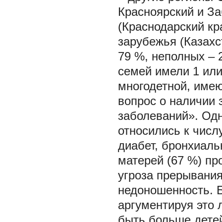
Красноярский и За
(Краснодарский кр
зарубежья (Казахс
79 %, неполных –
семей имели 1 или
многодетной, име
вопрос о наличии 
заболеваний». Од
относились к числ
диабет, бронхиал
матерей (67 %) пр
угроза прерывания
недоношенность. Б
аргументируя это 
быть больше дете