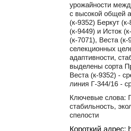
урожайности межд
с высокой общей а
(к-9352) Беркут (к
(к-9449) и Исток (
(к-7071), Веста (к-
селекционных целе
адаптивности, ста
выделены сорта Пр
Веста (к-9352) - с
линия Г-344/16 - с
стабильность
,
эко
спелости
Короткий адрес: h