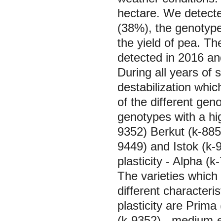
hectare. We detecte
(38%), the genotype 
the yield of pea. Th
detected in 2016 an
During all years of 
destabilization whi
of the different ge
genotypes with a hig
9352) Berkut (k-885
9449) and Istok (k-
plasticity - Alpha (
The varieties which 
different characteris
plasticity are Prima
(k-9352) - medium-e