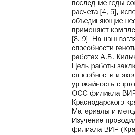
последние годы с
расчета [4, 5], и
объединяющие неск
применяют комплек
[8, 9]. На наш вз
способности генот
работах А.В. Кильч
Цель работы
закл
способности и эко
урожайность сорт
ОСС филиала ВИР 
Краснодарского кр
Материалы и мето
Изучение проводи
филиала ВИР (Крас