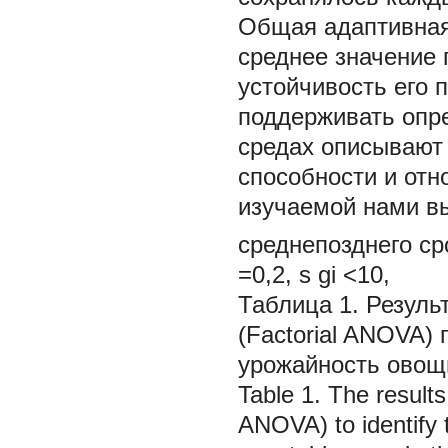
Общая адаптивная
среднее значение 
устойчивость его 
поддерживать опр
средах описывают
способности и отн
изучаемой нами в
среднепозднего ср
=0,2, s
gi
<10,
Таблица 1. Резуль
(Factorial ANOVA)
урожайность овощн
Table 1. The results
ANOVA) to identify t