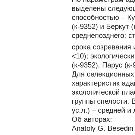
выделены следующ
способностью – Ку
(к-9352) и Беркут 
среднепозднего; с
срока созревания и
<10); экологическ
(к-9352), Парус (к-
Для селекционных
характеристик ада
экологической пла
группы спелости, В
ус.л.) – средней и
Об авторах:
Anatoly G. Besedi