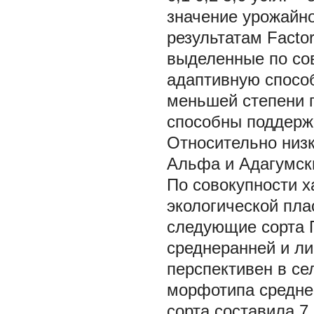
значение урожайно
результатам Factor
выделенные по со
адаптивную способ
меньшей степени 
способны поддерж
Относительно низ
Альфа и Адагумск
По совокупности х
экологической пла
следующие сорта П
среднеранней и ли
перспективен в се
морфотипа среднег
сорта составила 7