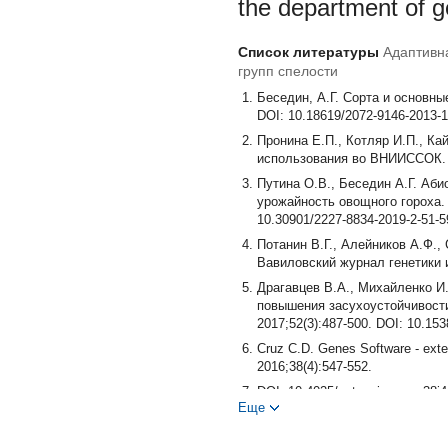
the department of g
Список литературы
Адаптивна
групп спелости
Беседин, А.Г. Сорта и основны
DOI: 10.18619/2072-9146-2013-1
Пронина Е.П., Котляр И.П., Ка
использования во ВНИИССОК. О
Путина О.В., Беседин А.Г. Аб
урожайность овощного гороха. 
10.30901/2227-8834-2019-2-51-5
Потанин В.Г., Алейников А.Ф.,
Вавиловский журнал генетики и
Драгавцев В.А., Михайленко И
повышения засухоустойчивости
2017;52(3):487-500. DOI: 10.153
Cruz C.D. Genes Software - exte
2016;38(4):547-552.
DOI: 10.4025/actasciagron.v38i
Еще
Olivoto T., DarCol Lucio A. meta
2020.