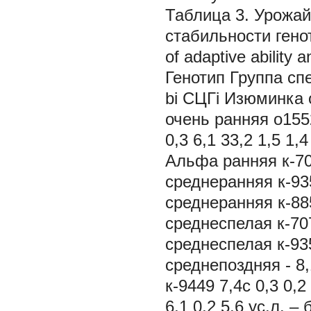
Таблица 3. Урожай
стабильности генот
of adaptive ability 
Генотип Группа сп
bi СЦГi Изюминка о
очень ранняя о1552
0,3 6,1 33,2 1,5 1,
Альфа ранняя к-707
среднеранняя к-935
среднеранняя к-885
среднеспелая к-7071
среднеспелая к-935
среднепоздняя - 8,
к-9449 7,4c 0,3 0,2
6,1 0,2 5,6 ус.л. 