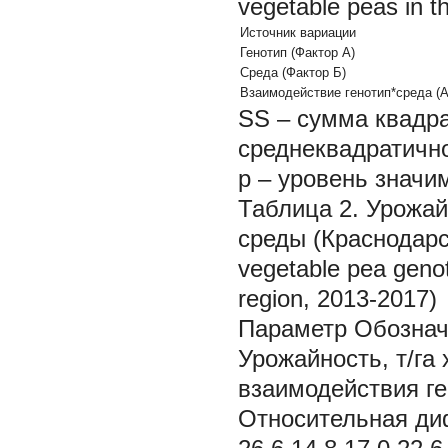
vegetable peas in t
Источник вариации
Генотип (Фактор А)
Среда (Фактор Б)
Взаимодействие генотип*среда (А
SS – сумма квадра
среднеквадратично
p – уровень значи
Таблица 2. Урожай
среды (Краснодарск
vegetable pea geno
region, 2013-2017)
Параметр Обозначе
Урожайность, т/га 
взаимодействия ген
Относительная ди