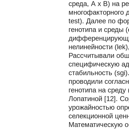
среда, А х В) на 
многофакторного д
test). Далее по 
генотипа и среды 
дифференцирующую
нелинейности (lek
Рассчитывали общ
специфическую ад
стабильность (sgi
проводили соглас
генотипа на среду 
Лопатиной [12]. С
урожайностью опр
селекционной ценн
Математическую о