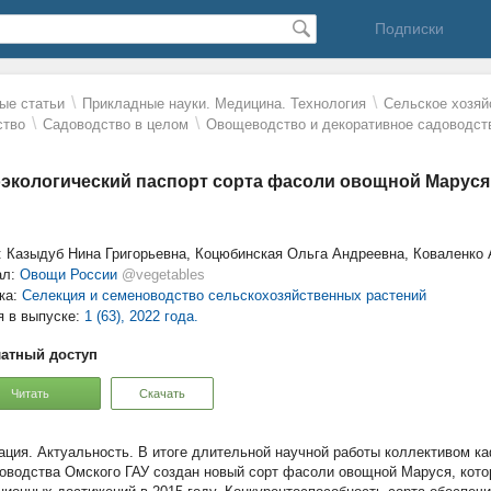
Подписки
\
\
ые статьи
Прикладные науки. Медицина. Технология
Сельское хозяй
\
\
ство
Садоводство в целом
Овощеводство и декоративное садоводст
экологический паспорт сорта фасоли овощной Маруся
: Казыдуб Нина Григорьевна, Коцюбинская Ольга Андреевна, Коваленко
ал:
Овощи России
@vegetables
ка:
Селекция и семеноводство сельскохозяйственных растений
я в выпуске:
1 (63), 2022 года.
атный доступ
Читать
Скачать
Актуальность. В итоге длительной научной работы коллективом к
оводства Омского ГАУ создан новый сорт фасоли овощной Маруся, кото