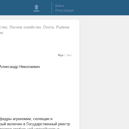
Войти
Регистрация
ство. Лесное хозяйство. Охота. Рыбное
во
Рус
Анг
 Александр Николаевич
афедры агрономии, селекции и
рый включен в Государственный реестр