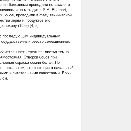
ения болезнями проводили по шкале, в
ценивали по методике: S.A. Eberhart,
ых бобов, проводили в фазу технической
ства зерна и продуктов его
пехову (1985) [4, 5].
ии с последующим индивидуальным
в Государственный реестр селекционных
облиственность средняя, листья темно-
рямостоячая. Створки бобов при
Основная окраска семян белая. По
о сорта в том, что растения в начальный
овыми и питательными качествами. Бобы
5 см.