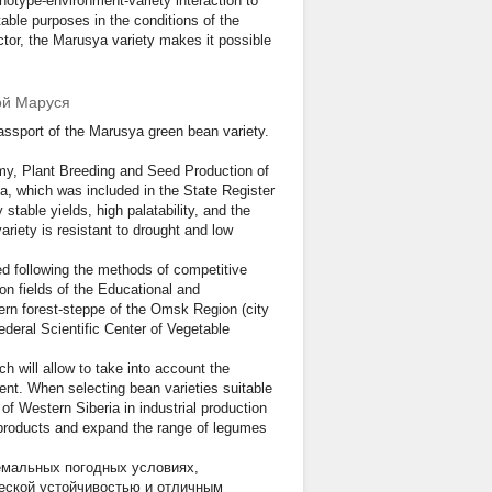
genotype-environment-variety interaction to
able purposes in the conditions of the
ector, the Marusya variety makes it possible
ой Маруся
ssport of the Marusya green bean variety.
omy, Plant Breeding and Seed Production of
a, which was included in the State Register
table yields, high palatability, and the
ariety is resistant to drought and low
d following the methods of competitive
ion fields of the Educational and
ern forest-steppe of the Omsk Region (city
deral Scientific Center of Vegetable
h will allow to take into account the
ent. When selecting bean varieties suitable
 of Western Siberia in industrial production
y products and expand the range of legumes
ремальных погодных условиях,
ческой устойчивостью и отличным