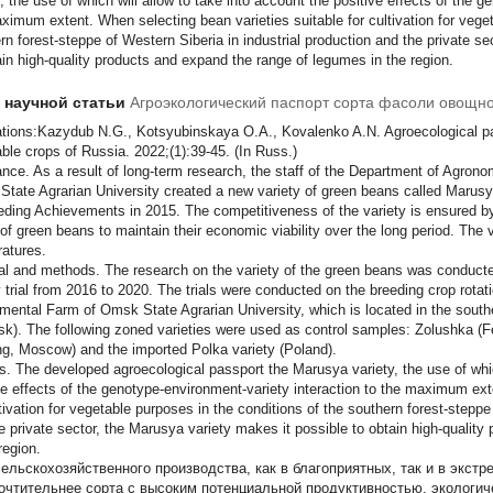
y, the use of which will allow to take into account the positive effects of the 
ximum extent. When selecting bean varieties suitable for cultivation for veget
rn forest-steppe of Western Siberia in industrial production and the private s
ain high-quality products and expand the range of legumes in the region.
т научной статьи
Агроэкологический паспорт сорта фасоли овощн
ations:Kazydub N.G., Kotsyubinskaya O.A., Kovalenko A.N. Agroecological pa
ble crops of Russia. 2022;(1):39-45. (In Russ.)
nce. As a result of long-term research, the staff of the Department of Agron
tate Agrarian University created a new variety of green beans called Marusy
eding Achievements in 2015. The competitiveness of the variety is ensured by s
y of green beans to maintain their economic viability over the long period. The v
atures.
al and methods. The research on the variety of the green beans was conducte
y trial from 2016 to 2020. The trials were conducted on the breeding crop rotat
mental Farm of Omsk State Agrarian University, which is located in the south
k). The following zoned varieties were used as control samples: Zolushka (Fe
g, Moscow) and the imported Polka variety (Poland).
s. The developed agroecological passport the Marusya variety, the use of whic
ve effects of the genotype-environment-variety interaction to the maximum ext
ltivation for vegetable purposes in the conditions of the southern forest-steppe
e private sector, the Marusya variety makes it possible to obtain high-qualit
region.
сельскохозяйственного производства, как в благоприятных, так и в экст
очтительнее сорта с высоким потенциальной продуктивностью, экологи