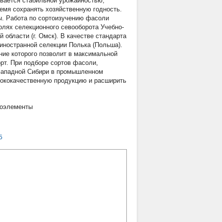
ивается стабильной урожайностью,
емя сохранять хозяйственную годность.
ы. Работа по сортоизучению фасоли
полях селекционного севооборота Учебно-
 области (г. Омск). В качестве стандарта
иностранной селекции Полька (Польша).
ние которого позволит в максимальной
рт. При подборе сортов фасоли,
Западной Сибири в промышленном
сококачественную продукцию и расширить
оэлементы
5