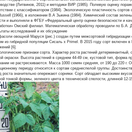
водстве (Литвинов, 2011) и методики ВИР (1985). Полевую оценку пораж
етствии с классификатором (1984). Экологическую пластичность сортов о
Russell (1966), в изложении В.А Зыкина (1984). Химический состав зелен
сти и выполняли в ФГБУ «Федеральный центр оценки безопасности и каче
аботки» Омский филиал. Математическая обработку проводили по Б.А. Дос
ьтаты исследований и их обсуждение
фасоли овощной Маруся
(рис.) создан путем межсортовой гибридизац
ом из гибридной популяции Сисаль x Primel. В 2015 году сорт включен 
ений [6].
логические признаки сорта.
Характер роста растений детерминантный, 
ой окраски. Высота растений в среднем 44-49 см, кустовой тип, форма п
вании не растрескиваются. Масса 1000 семян средняя, от 190 до 220 г. 
ационному периоду относится к сортам среднеспелой группы. Достоинств
д роста значительно опережают сорняки. Сорт обладает высокими вкус
лой тонкой формы, зеленого цвета в технической спелости, длинной 12-1