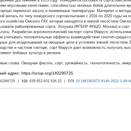
ционных достижений в 2015 году. Конкурентоспособность сорта обеспеч
ими вкусовыми качествами, способностью зелёных бобов длительное вр
хорошо переносит засуху и пониженные температуры. Материал и метод
ой велась по типу конкурсного сортоиспытание с 2016 по 2020 годы на 
ого хозяйства Омского ГАУ, которая находится в южной лесостепи Омской
ьзовали районированные сорта: Золушка (ФГБНУ ФНЦО, Москва) и сорт 
ьтаты. Разработан агроэкологический паспорт сорта Маруся, использова
ни учитывать положительные эффекты взаимодействия генотип-среда-со
дных для возделывания на овощные цели в условиях южной лесостепи 
водстве и частном секторе, сорт Маруся дает возможность получать вы
тимент бобовых культур в регионе.
Овощная фасоль
,
сорт
,
урожайность
,
технологичность
,
микр
кий адрес: https://sciup.org/140290725
140290725
| УДК:
635.652:631.526.32
| DOI:
10.18619/2072-9146-2022-1-39-4