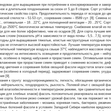
ендован для выращивания при потреблении в консервированном и заморо
ное и длительное плодоношение за сезон от 5 до 8 сборов. Сорт устойчив 
гические свойства сорта.
Продолжительность периода от всходов до цвет
ческой спелости – 51-53 сут., созревание семян – 8589 сут. [8]. Семена
С., оптимальная – 18…22°С, для полноценной вегетации – 20…25°С. Сор
00 до 2500°С биологически активных температур. Снабжение влагой из п
де для нее более эффективно, чем из осадков [9]. Для сорта лучшие мя
ным слоем (показатель рН в зависимости от вида почвы - 5,5...7,5), кото
годны для выращивания тяжелые, илистые неструктурные холодные почв
ура не отличается высокой жаростойкостью. Лучшая температура воврем
лительной температуре воздуха свыше 37°С наблюдается массовое опада
реагирует на интенсивность освещения и продолжительность дня – нейт
ге, особенно в период набухания и прорастания семян. Оптимальная вл
влажнение при прорастании семян приводит к снижению всхожести, деф
иод цветения и созревания бобов овощной фасоли недостаток влаги сни
ни (особенно в холодный период), задерживает созревание семян, ухудш
ия [9].
вания к грунту: воздухопроницаемость; легкость; обогащение органичес
; нейтральность; плодородность; рыхлость. Полевой опыт с овощной фа
ей влагообеспеченности и температурном режиме, при сравнительно выс
ации для хлебных злаков) фасоль положительно реагировала на внесени
ни сорта. Болезни резко снижают урожай фасоли, так как поражают не т
остранённые заболевания – мозаика, корневая гниль, бактериоз, ржавчин
ибных болезней фасоли в условиях Западной Сибири наиболее вредоносен