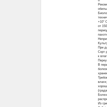
б
Реком
обиль
Биоло
техни
+10° 
от 15
перио
пахот
Непри
Культ
При д
Сорт 
к вла
Переу
В пер
болез
хранен
Требо
влаги
хорош
(град
Болез
распр
Из гр