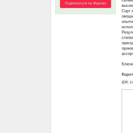
селек
Подписаться на Журнал
высок
Сорт 
овощн
опытн
испол
Резул
степе
приго
произ
ассор
Корот
IDR: 