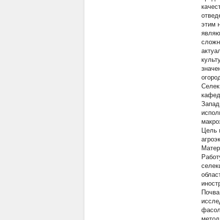
качес
отвед
этим 
являю
сложн
актуа
культ
значе
огород
Селек
кафед
Запад
испол
макроэ
Цель 
агроэ
Матер
Работ
селек
облас
иност
Почва
иссле
фасол
метод