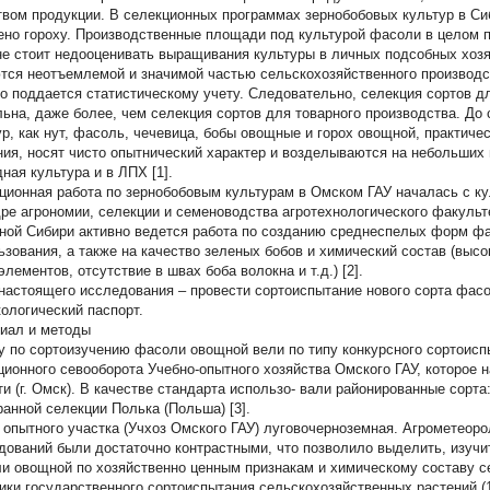
твом продукции. В селекционных программах зернобобовых культур в С
ено гороху. Производственные площади под культурой фасоли в целом п
не стоит недооценивать выращивания культуры в личных подсобных хозя
тся неотъемлемой и значимой частью сельскохозяйственного производс
о поддается статистическому учету. Следовательно, селекция сортов д
льна, даже более, чем селекция сортов для товарного производства. До 
ур, как нут, фасоль, чечевица, бобы овощные и горох овощной, практиче
ния, носят чисто опытнический характер и возделываются на небольших 
ная культура и в ЛПХ [1].
ционная работа по зернобобовым культурам в Омском ГАУ началась с кул
ре агрономии, селекции и семеноводства агротехнологического факуль
ной Сибири активно ведется работа по созданию среднеспелых форм фа
ьзования, а также на качество зеленых бобов и химический состав (высо
лементов, отсутствие в швах боба волокна и т.д.) [2].
настоящего исследования
– провести сортоиспытание нового сорта фас
кологический паспорт.
иал и методы
у по сортоизучению фасоли овощной вели по типу конкурсного сортоиспы
ционного севооборота Учебно-опытного хозяйства Омского ГАУ, которое
ти (г. Омск). В качестве стандарта использо- вали районированные сор
ранной селекции Полька (Польша) [3].
 опытного участка (Учхоз Омского ГАУ) луговочерноземная. Агрометеор
дований были достаточно контрастными, что позволило выделить, изучит
и овощной по хозяйственно ценным признакам и химическому составу с
ики государственного сортоиспытания сельскохозяйственных растений (1