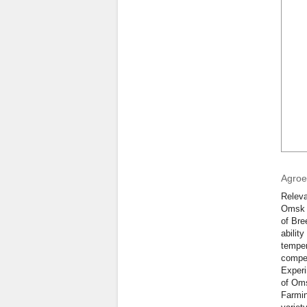
Agroe
Releva
Omsk S
of Bre
abilit
temper
compet
Experi
of Oms
Farmin