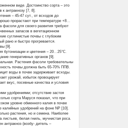
женном виде. Достоинство сорта – это
к антракнозу [7, 8].
ения – 45-47 сут., от всходов до
 хорошо прорастают при температуре +8…
та фасоли для своего развития требуют
очвенных запасов в вегетационном
гкие суглинистые почвы с глубоким
рый рано и быстро прогревается.
ы [9].
я бутонизации и цветения – 20…25°С.
ние генеративных органов [9].
ральная. Растения фасоли требовательны
ажность почвы должна быть 65-70% ППВ.
ицит воды в почве задерживает всходы.
жает урожай, избыток провоцирует
ает вкус, посевные качества и условия
кими удобрениями; отсутствие застоя
солью сорта Маруся показал, что при
оком уровне обменного калия в почве
е калийных удобрений на фоне NP [10].
олько растения, но и семена. Наиболее
а листьев, белая гниль, мучнистая роса.
 антракноз (возбу- дитель –