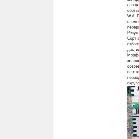
овоще
соотв
W.A. 
спело
перер
Резул
Сорт 
отбор
достиж
Морфо
зелен
созре
вегет
перио
округ