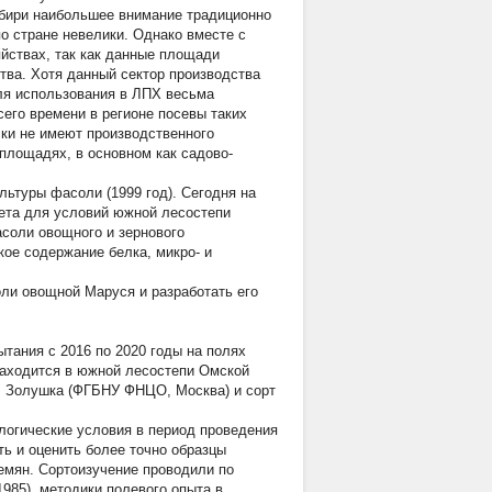
ибири наибольшее внимание традиционно
о стране невелики. Однако вместе с
йствах, так как данные площади
тва. Хотя данный сектор производства
ля использования в ЛПХ весьма
сего времени в регионе посевы таких
ски не имеют производственного
площадях, в основном как садово-
ьтуры фасоли (1999 год). Сегодня на
тета для условий южной лесостепи
соли овощного и зернового
кое содержание белка, микро- и
оли овощной Маруся и разработать его
тания с 2016 по 2020 годы на полях
 находится в южной лесостепи Омской
та: Золушка (ФГБНУ ФНЦО, Москва) и сорт
ологические условия в период проведения
ь и оценить более точно образцы
емян. Сортоизучение проводили по
985), методики полевого опыта в