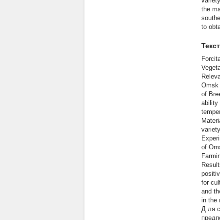
variet
the ma
southe
to obt
Текс
Forcit
Vegeta
Releva
Omsk S
of Bre
abilit
temper
Materi
variet
Experi
of Oms
Farmin
Result
positi
for cu
and th
in the 
Д
ля 
предп