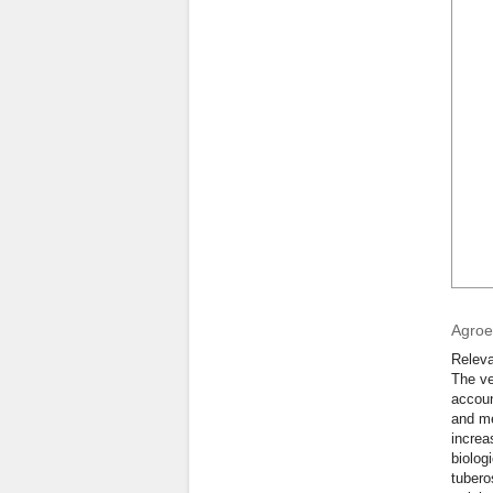
Agroec
Releva
The ve
accoun
and me
increa
biolog
tubero