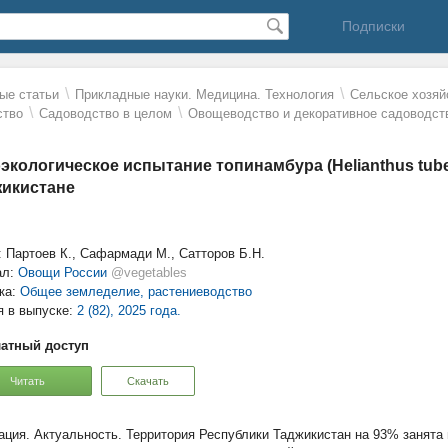
Подписки
\
\
ые статьи
Прикладные науки. Медицина. Технология
Сельское хозяй
\
\
ство
Садоводство в целом
Овощеводство и декоративное садоводст
экологическое испытание топинамбура (Helianthus tuber
икистане
: Партоев К., Сафармади М., Сатторов Б.Н.
ал:
Овощи России
@vegetables
ка:
Общее земледелие, растениеводство
я в выпуске:
2 (82), 2025 года.
атный доступ
Читать
Скачать
Актуальность. Территория Республики Таджикистан на 93% занята