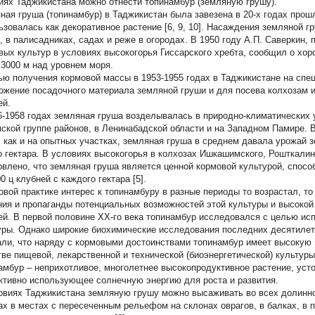
иях Таджикистана можно отнести топинамбур (земляную грушу).
ная груша (топинамбур) в Таджикистан была завезена в 20-х годах прош
ьзовалась как декоративное растение [6, 9, 10]. Насаждения земляной 
, в палисадниках, садах и реже в огородах. В 1950 году А.П. Саверкин,
вых культур в условиях высокогорья Гиссарского хребта, сообщил о хо
 3000 м над уровнем моря.
ью получения кормовой массы в 1953-1955 годах в Таджикистане на спе
ожение посадочного материала земляной груши и для посева колхозам и
ей.
6-1958 годах земляная груша возделывалась в природно-климатических 
мской группе районов, в Ленинабадской области и на Западном Памире. 
, как и на опытных участках, земляная груша в среднем давала урожай зе
о гектара. В условиях высокогорья в колхозах Ишкашимского, Рошткалин
овлено, что земляная груша является ценной кормовой культурой, спосо
0 ц клубней с каждого гектара [5].
овой практике интерес к топинамбуру в разные периоды то возрастал, то
ния и пропаганды потенциальных возможностей этой культуры и высоко
ей. В первой половине ХХ-го века топинамбур исследовался с целью исп
уры. Однако широкие биохимические исследования последних десятилетий
али, что наряду с кормовыми достоинствами топинамбур имеет высокую 
тве пищевой, лекарственной и технической (биоэнергетической) культуры 
амбур – неприхотливое, многолетнее высокопродуктивное растение, уст
тивно использующее солнечную энергию для роста и развития.
овиях Таджикистана земляную грушу можно высаживать во всех долинно
ах в местах с пересеченным рельефом на склонах оврагов, в балках, в по