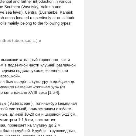
tential and further introduction in various
 the Southern (Vaseisky, Vakhsh and
ove sea level), Central (Dushanbe, Kanask
h areas located respectively at an altitude
soils mainly belong to the following types:
thus tuberosus L.) в
и высокопитательный корнеплод, как и
ем в подземной части клубней различной
, «диким подсолнухом», «солнечным
картошкой».
е и был введён в культуру индейцами до
олучило название «топинамбур» (от
ал в начале XVIII века [1,3-4].
вые (
Asteraceae
). Топинамбур (земляная
евой системой, прямостоячим стеблем,
ые, длиной 10-20 см и шириной 5-12 см,
аметром 1-1,5 см, состоит из
я, проникает на глубину до 2 м,
 и более клубней. Клубни – грушевидные,