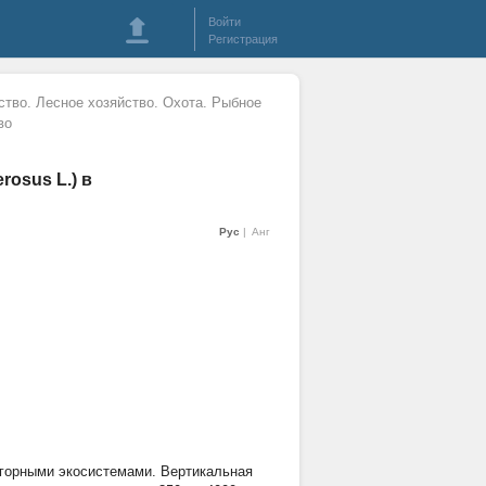
Войти
Регистрация
ство. Лесное хозяйство. Охота. Рыбное
во
osus L.) в
Рус
Анг
 горными экосистемами. Вертикальная