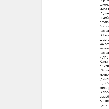
верет
фиоле
мира 
Родин
индей
случа
были 
назва
В Евр
Шампл
качес
топин
назва
и др.) 
Химич
Клубн
8%) (
метио
(лимо
(до 6
кальци
В пос
сырьё
В эти
дикор