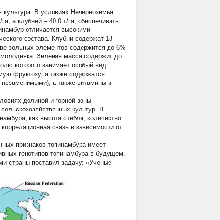
я культура. В условиях Нечерноземья
а, а клубней – 40.0 т/га, обеспечивать
опинамбур отличается высокими
еского состава. Клубни содержат 18-
аве зольных элементов содержится до 6%
 молодняка. Зеленая масса содержит до
долю которого занимает особый вид
мую фруктозу, а также содержатся
8 незаменимыми), а также витамины и
ловиях долиной и горной зоны
 сельскохозяйственных культур. В
инамбура, как высота стебля, количество
 корреляционная связь в зависимости от
нных признаков топинамбура имеет
ивных генотипов топинамбура в будущем.
ми страны поставил задачу: «Ученые