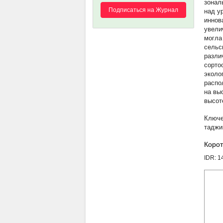
зонал
Подписаться на Журнал
над у
иннов
увели
могла
сельс
разли
сорто
эколо
распо
на вы
высот
таджи
Корот
IDR: 