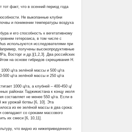
 тот факт, что в осенний период года
способности. Не выкопанные клубни
 почвы и понижении температуры воздуха
ура и его способность к вегетативному
овнем гетерозиса, в том числе с
nthus используются исследователями при
 Например, получены высокопродуктивные
а, Восторг и др.)[1,2,3]. Два российских
ойтом на основе гибридов скрещивания
H.
000 ц/га зелёной массы и 500 ц/га
-500 ц/га зелёной массы и 250 ц/га
гает 1000 ц/га, а клубней – 400-450 ц/
линных районах Таджикистана к концу июля
я составляет не менее 550 ц/га. Если в
 же урожай ботвы [6, 10]. Эта
илоса из ее зелёной массы в два срока:
и совпадают со сроками массового
ть их смеси [6, 10,11].
льтуру, что видно из нижеприведенного