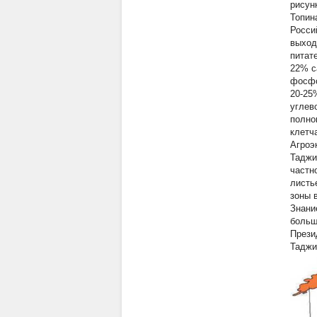
рисунк
Топин
Росси
выход
питат
22% с
фосфо
20-25
углев
полно
клетча
Агроэ
Таджи
частн
листь
зоны 
Знани
больш
Прези
Таджи