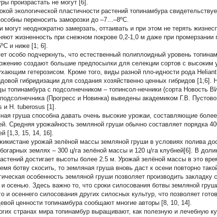
ры произрастать не могут [6].
окой экологической пластичности растений топинамбура свидетельствует
пособны переносить заморозки до –7…–8ºС.
и могут неоднократно замерзать, оттаивать и при этом не терять жизне
няют жизненность при снежном покрове 0,2-1,0 м даже при промерзании
ºС и ниже [1; 6].
ет особо подчеркнуть, что естественный полиплоидный уровень топинамб
ожению создают большие предпосылки для селекции сортов с высоким ур
ухающим гетерозисом. Кроме того, виды разной пло-идности рода Helia
довой гибридизации для создания хозяйственно ценных гибридов [1;6].
ды топинамбура с подсолнечником – топинсол-нечники (сорта Новость ВИР
 подсолнечника (Прогресс и Новинка) выведены академиком Г.В. Пустов
s
и
H. tuberosus
[1].
ная груша способна давать очень высокие урожаи, составляющие более 1
ей. Средняя урожайность земляной груши обычно составляет порядка 400
й [1,3, 15, 14, 16].
жикистане урожай зелёной массы земляной груши в условиях полива дости
а богарных землях – 300 ц/га зелёной массы и 120 ц/га клубней[6]. В до
растений достигает высоты более 2.5 м. Урожай зелёной массы в это врем
ремя ботву скосить, то земляная груша вновь даст к осени повторно такой
гическая особенность земляной груши позволяет производить закладку с
 и осенью. Здесь важно то, что сроки силосования ботвы земляной груш
го и осеннего силосования других силосных культур, что позволяет готови
евой ценности топинамбура сообщают многие авторы [8, 10, 14].
огих странах мира топинамбур выращивают, как полезную и лечебную ку