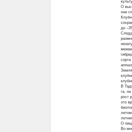
культу
О выс
они с
Клубн
сохра
до –35
Следу
размн
незат
межви
гибри
сорта
annuu
Земля
клубн
клубне
В Тад
га, н
рост 
это в
биоло
летом
летне
О пищ
Во мн