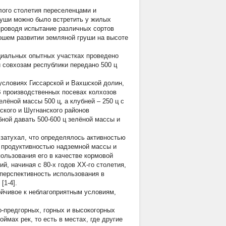
лого столетия переселенцами и
груши можно было встретить у жилых
 проводя испытание различных сортов
рошем развитии земляной груши на высоте
циальных опытных участках проведено
 совхозам республики передано 500 ц
условиях Гиссарской и Вахшской долин,
В производственных посевах колхозов
лёной массы 500 ц, а клубней – 250 ц с
ского и Шугнанского районов
бной давать 500-600 ц зелёной массы и
 затухал, что определялось активностью
й продуктивностью надземной массы и
ользования его в качестве кормовой
, начиная с 80-х годов ХХ-го столетия,
перспективность использования в
[1-4].
ойчивое к неблагоприятным условиям,
-предгорных, горных и высокогорных
ймах рек, то есть в местах, где другие