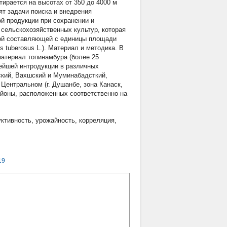
ирается на высотах от 350 до 4000 м
ят задачи поиска и внедрения
й продукции при сохранении и
 сельскохозяйственных культур, которая
кой составляющей с единицы площади
 tuberosus L.). Материал и методика. В
атериал топинамбура (более 25
нейшей интродукции в различных
ский, Вахшский и Муминабадсткий,
 Центральном (г. Душанбе, зона Канаск,
айоны, расположенных соответственно на
уктивность
,
урожайность
,
корреляция
,
19