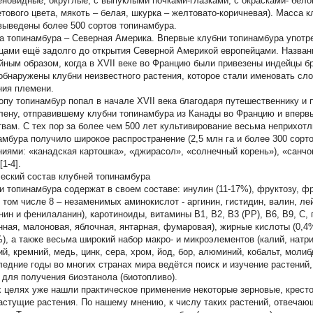
еновидные, округлые, с выпуклыми почками-глазками, с окрасками- белог
тового цвета, мякоть – белая, шкурка – желтовато-коричневая). Масса кл
выведены более 500 сортов топинамбура.
а топинамбура – Северная Америка. Впервые клубни топинамбура употр
цами ещё задолго до открытия Северной Америкой европейцами. Назван
йным образом, когда в XVII веке во Францию были привезены индейцы б
обнаружены клубни неизвестного растения, которое стали именовать сл
ния племени.
опу топинамбур попал в начале XVII века благодаря путешественнику 
ену, отправившему клубни топинамбура из Канады во Францию и вперв
твам. С тех пор за более чем 500 лет культивирование весьма неприхот
амбура получило широкое распространение (2,5 млн га и более 300 сорто
ниями: «канадская картошка», «джирасол», «солнечный корень»), «санчо
[1-4].
еский состав клубней топинамбура
и топинамбура содержат в своем составе: инулин (11-17%), фруктозу, ф
в том числе 8 – незаменимых аминокислот - аргинин, гистидин, валин, ле
нин и фенилаланин), каротиноиды, витамины В1, В2, В3 (PP), В6, B9, С, 
нная, малоновая, яблочная, янтарная, фумаровая), жирные кислоты (0,4
%), а также весьма широкий набор макро- и микроэлементов (калий, натр
й, кремний, медь, цинк, сера, хром, йод, бор, алюминий, кобальт, молибд
ледние годы во многих странах мира ведётся поиск и изучение растений,
 для получения биоэтанола (биотопливо).
х целях уже нашли практическое применение некоторые зерновые, крест
астущие растения. По нашему мнению, к числу таких растений, отвеча