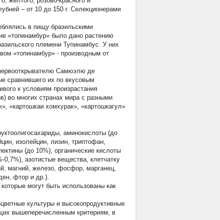
о, желтого, розово-красного и
убней – от 10 до 150 г. Селекционерами
еблялись в пищу бразильскими
ие «топинамбур» было дано растению
разильского племени Тупинамбус. У них
овом «топинамбур» - производным от
и первооткрывателю Самюэлю де
ые сравнившего их по вкусовым
ливого к условиям произрастания
в) во многих странах мира с разными
к», «картошкаи хомхурак», «картошкагул»
руктоолигосахариды, аминокислоты (до
йцин, изолейцин, лизин, триптофан,
пектины (до 10%), органические кислоты
%-0,7%), азотистые вещества, клетчатку
ий, магний, железо, фосфор, марганец,
ен, фтор и др.).
 которые могут быть использованы как
оцветные культуры и высокопродуктивные
ющих вышеперечисленным критериям, в