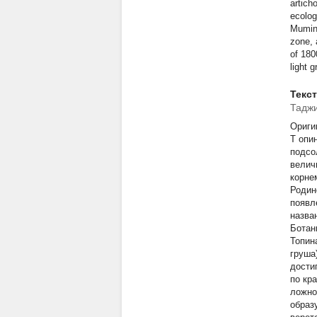
artich
ecolog
Mumina
zone, 
of 180
light 
Текс
Тадж
Оригин
Т
опи
подсо
велич
корне
Родин
появл
назва
Ботан
Топин
груша
дости
по кр
ложно
образ