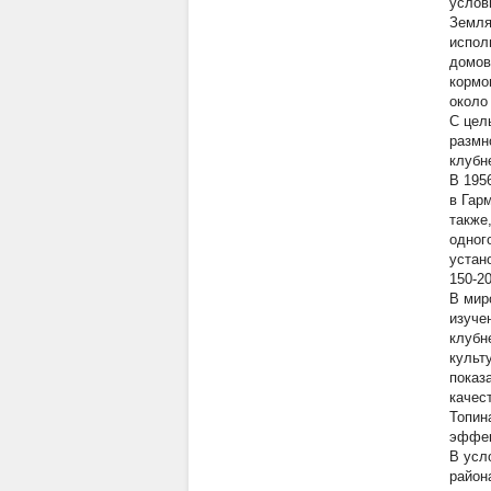
услов
Земля
испол
домов
кормо
около
С цел
размн
клубн
В 195
в Гар
также
одног
устан
150-20
В мир
изуче
клубн
культ
показ
качес
Топин
эффек
В усл
район