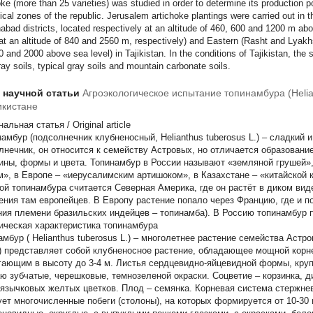
oke (more than 25 varieties) was studied in order to determine its production po
ical zones of the republic. Jerusalem artichoke plantings were carried out in
bad districts, located respectively at an altitude of 460, 600 and 1200 m ab
at an altitude of 840 and 2560 m, respectively) and Eastern (Rasht and Lyakhs
0 and 2000 above sea level) in Tajikistan. In the conditions of Tajikistan, the 
gray soils, typical gray soils and mountain carbonate soils.
т научной статьи
Агроэкологическое испытание топинамбура (Helian
икистане
альная статья / Original article
намбур (подсолнечник клубненосный,
Helianthus tuberosus
L.) – сладкий 
лнечник, он относится к семейству Астровых, но отличается образовани
ины, формы и цвета. Топинамбур в России называют «земляной грушей»
м», в Европе – «иерусалимским артишоком», в Казахстане – «китайской 
ой топинамбура считается Северная Америка, где он растёт в диком вид
ения там европейцев. В Европу растение попало через Францию, где и п
ния племени бразильских индейцев – топинамба). В Россию топинамбур поп
ическая характеристика топинамбура
амбур (
Helianthus tuberosus
L.) – многолетнее растение семейства Астро
) представляет собой клубненосное растение, обладающее мощной корн
гающим в высоту до 3-4 м. Листья сердцевидно-яйцевидной формы, крупн
аю зубчатые, черешковые, темнозеленой окраски. Соцветие – корзинка, ди
язычковых желтых цветков. Плод – семянка. Корневая система стержнева
ует многочисленные побеги (столоны), на которых формируется от 10-30