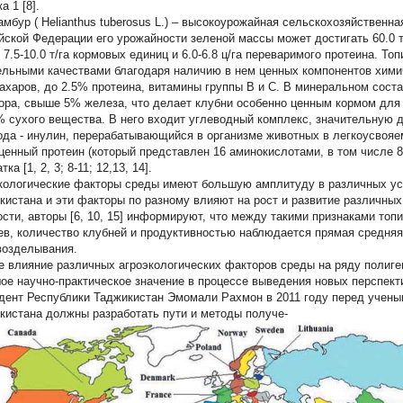
а 1 [8].
амбур (
Helianthus tuberosus
L.) – высокоурожайная сельскохозяйственна
йской Федерации его урожайности зеленой массы может достигать 60.0 т/г
 7.5-10.0 т/га кормовых единиц и 6.0-6.8 ц/га переваримого протеина. Т
ельными качествами благодаря наличию в нем ценных компонентов химич
ахаров, до 2.5% протеина, витамины группы В и С. В минеральном сост
ра, свыше 5% железа, что делает клубни особенно ценным кормом для
% сухого вещества. В него входит углеводный комплекс, значительную 
ода - инулин, перерабатывающийся в организме животных в легкоусвояе
ценный протеин (который представлен 16 аминокислотами, в том числе 
тка [1, 2, 3; 8-11; 12,13, 14].
кологические факторы среды имеют большую амплитуду в различных ус
кистана и эти факторы по разному влияют на рост и развитие различных
ости, авторы [6, 10, 15] информируют, что между такими признаками топ
ев, количество клубней и продуктивностью наблюдается прямая средняя
возделывания.
е влияние различных агроэкологических факторов среды на ряду полиге
ое научно-практическое значение в процессе выведения новых перспект
дент Республики Таджикистан Эмомали Рахмон в 2011 году перед учены
кистана должны разработать пути и методы получе-