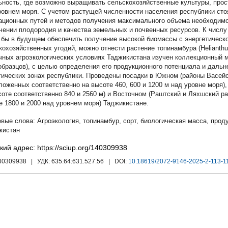
ьность, где возможно выращивать сельскохозяйственные культуры, прост
ровнем моря. С учетом растущей численности населения республики сто
ационных путей и методов получения максимального объема необходимо
чении плодородия и качества земельных и почвенных ресурсов. К числу
 бы в будущем обеспечить получение высокой биомассы с энергетичес
кохозяйственных угодий, можно отнести растение топинамбура (Helianthus
чных агроэкологических условиях Таджикистана изучен коллекционный м
образцов), с целью определения его продукционного потенциала и даль
гических зонах республики. Проведены посадки в Южном (районы Васей
ложенных соответственно на высоте 460, 600 и 1200 м над уровне моря),
соте соответственно 840 и 2560 м) и Восточном (Раштский и Ляхшский р
е 1800 и 2000 над уровнем моря) Таджикистане.
Агроэкология
,
топинамбур
,
сорт
,
биологическая масса
,
прод
кистан
кий адрес: https://sciup.org/140309938
140309938
| УДК:
635.64:631.527.56
| DOI:
10.18619/2072-9146-2025-2-113-1