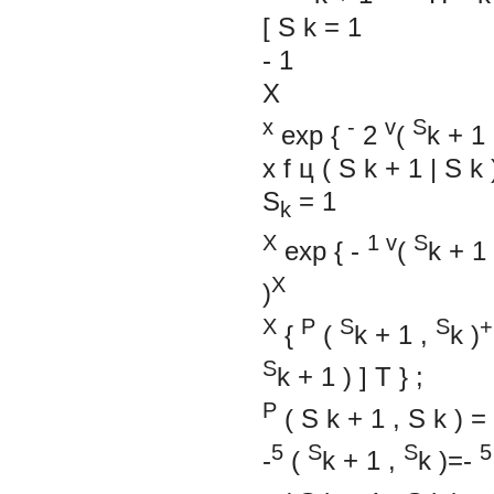
[
S
k
=
1
-
1
X
x
-
v
S
exp
{
2
(
k
+
1
x
f
ц
(
S
k
+
1
|
S
k
S
=
1
k
X
1
v
S
exp
{
-
(
k
+
1
X
)
X
P
S
S
+
{
(
k
+
1
,
k
)
S
k
+
1
)
]
T
}
;
P
(
S
k
+
1
,
S
k
)
=
5
S
S
5
-
(
k
+
1
,
k
)=-