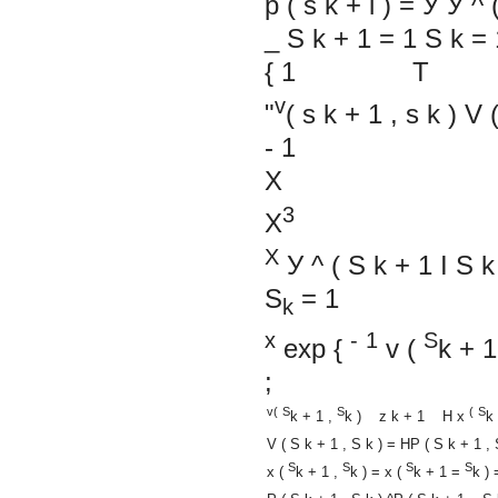
p
(
s
k
+
i
)
=
У
У
^
_
S
k
+
1
=
1
S
k
=
{
1
T
v
"
(
s
k
+
1
,
s
k
)
V
-
1
X
3
X
Х
У
^
(
S
k
+
1
I
S
k
S
=
1
k
x
-
1
S
exp
{
v
(
k
+
1
;
v(
S
S
(
S
k
+
1
,
k
)
z
k
+
1
H
x
k
V
(
S
k
+
1
,
S
k
)
=
HP
(
S
k
+
1
,
S
S
S
S
x
(
k
+
1
,
k
)
=
x
(
k
+
1
=
k
)