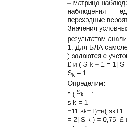
– матрица наблюд
наблюдения; I – ед
переходные вероят
Значения условны
результатам анали
1. Для БЛА самоле
)
задаются с учет
£
и
(
S
k
+
1
=
1|
S
S
=
1
k
Определим:
S
^
(
k
+
1
s
k
=
1
=11 sk=1)=н( sk+1
=
2|
S
k
)
=
0,75;
£