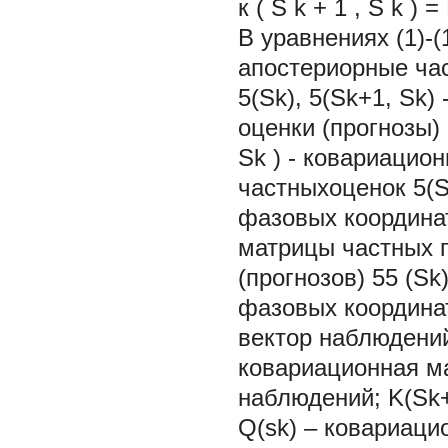
к
(
S
k
+
1
,
S
k
)
=
В уравнениях (1)-(
апостериорные час
5(Sk), 5(Sk+1, Sk
оценки (прогнозы) 
Sk ) - ковариацио
частныхоценок 5(Sk
фазовых координат;
матрицы частных п
(прогнозов) 55 (Sk
фазовых координат
вектор наблюдений;
ковариационная м
наблюдений; K(Sk+
Q(sk) – ковариац