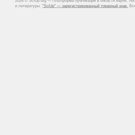
2026 © SciUp.org — Платформа публикаций в области науки, те
и литературы.
"SciUp" — зарегистрированный товарный знак.
Все