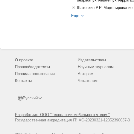
bespilotnykh-letatelnykh-appara
Шатовкин Р.Р. Моделирование
радиолокационного молчания: 
Еще
О проекте
Издательствам
Правообладателям
Научным журналам
Правила пользования
Авторам
Контакты
Читателям
Русский
Разработчик: ООО "Технологии мобильного чтения"
Государственная аккредитация IT: АО-20230321-12352390637-