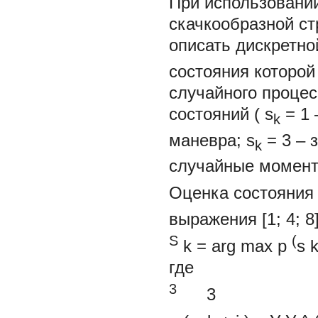
При использовании
скачкообразной ст
описать дискретн
состояния которо
случайного проце
состояний (
s
= 1
k
маневра;
s
= 3 – 
k
случайные момент
Оценка состояния
выражения [1; 4; 8]
S
(
k
=
arg max
p
s
где
3
3