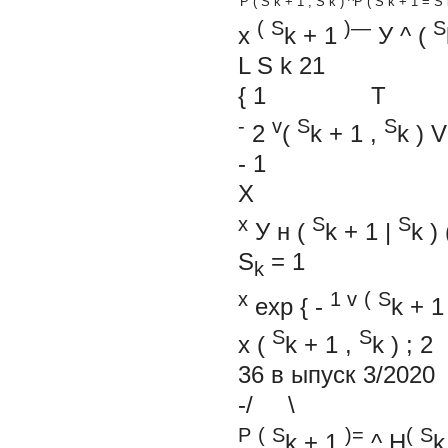
P
(
S
k
+
1
,
S
k
)
^P
(
S
k
+
1
=
S
(
S
)—
S
x
k
+
1
У
^
(
L
S
k
21
{
1
T
-
v
S
S
2
(
k
+
1
,
k
)
V
-
1
X
х
S
S
У
н
(
k
+
1
|
k
)
S
=
1
k
х
1
v
(
S
exp
{
-
k
+
1
S
S
x
(
k
+
1
,
k
)
; 2
36
в
ыпуск 3/2020
-/ \ 
P
(
S
)=
(
S
k
+
1
^
H
k