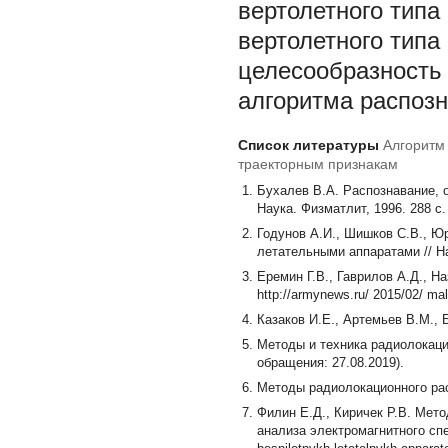
вертолетного типа
вертолетного типа 
целесообразность 
алгоритма распозн
Список литературы
Алгоритм
траекторным признакам
Бухалев В.А. Распознавание, о
Наука. Физматлит, 1996. 288 с.
Годунов А.И., Шишков С.В., Ю
летательными аппаратами // На
Еремин Г.В., Гаврилов А.Д., 
http://armynews.ru/ 2015/02/ ma
Казаков И.Е., Артемьев В.М., 
Методы и техника радиолокацион
обращения: 27.08.2019).
Методы радиолокационного распо
Филин Е.Д., Киричек Р.В. Мет
анализа электромагнитного спек