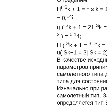
(
S
1
H
k
+
1
=
s
k
=
14;
=
0,
S
S
ц
(
k
+
1
=
21
k
=
3
0,1
)
=
4;
S
3
S
H
(
k
+
1
=
|
k
=
u( Sk+1 = 3| Sk = 2
В качестве исходн
параметров прини
самолетного типа 
типа для состоян
Изначально при ра
самолетный тип. 
определяется тип 