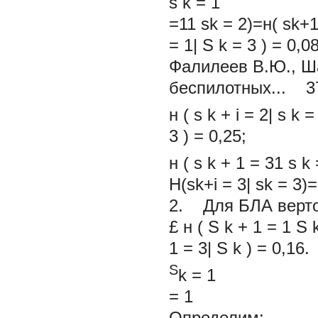
s
k
=
1
=11 sk = 2)=н( sk+
=
1|
S
k
=
3
)
=
0,08
Фалилеев В.Ю., Ша
беспилотных...
3
н
(
s
k
+
i
=
2|
s
k
=
3
)
=
0,25;
н
(
s
k
+
1
=
31
s
k
H(sk+i = 3| sk = 3)=
2. Для БЛА верто
£
н
(
S
k
+
1
=
1
S
1
=
3|
S
k
)
=
0,16.
S
k
=
=
1
Определим: