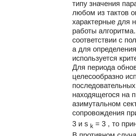
типу значения пар
любом из тактов о
характерные для н
работы алгоритма
соответствии с по
а для определени
используется крит
Для периода обно
целесообразно исп
последовательных 
находящегося на п
азимутальном сект
сопровождения пр
3
и
s
=
3
, то пр
k
В противном случ