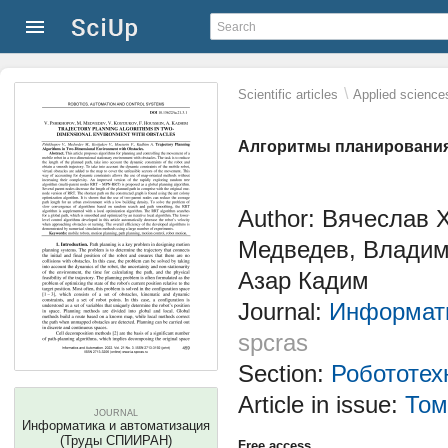
\
Scientific articles
Applied science
Алгоритмы планирования 
Author: Вячеслав
Медведев, Владим
Азар Кадим
Journal:
Информати
spcras
Section:
Робототех
Article in issue:
Том
JOURNAL
Информатика и автоматизация
(Труды СПИИРАН)
Free access