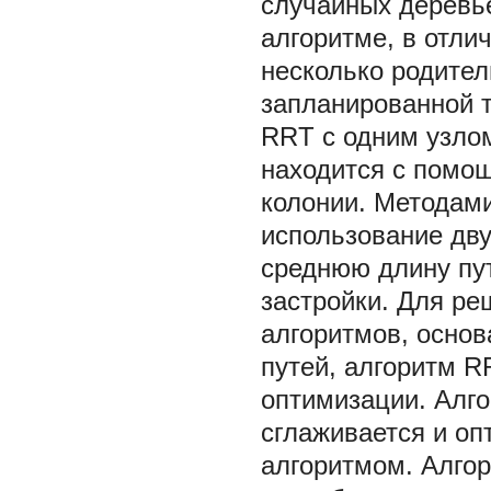
случайных деревье
алгоритме, в отли
несколько родител
запланированной т
RRT с одним узло
находится с помо
колонии. Методами
использование дву
среднюю длину пут
застройки. Для р
алгоритмов, основ
путей, алгоритм 
оптимизации. Алг
сглаживается и о
алгоритмом. Алгор