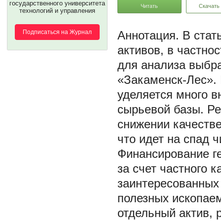
государственного университета
Читать
Скачать
технологий и управления
Подписаться на Журнал
В стат
активов, в частнос
для анализа выбр
«Закаменск-Лес».
уделяется много в
сырьевой базы. Ре
снижении качественныﮦх характеристик запасов, а т
что идет на спад 
Финансирование ге
за счет частного каﮦпитала организаций-недропользователе
заинтересованных 
полезных ископаем
отдельный актив, 