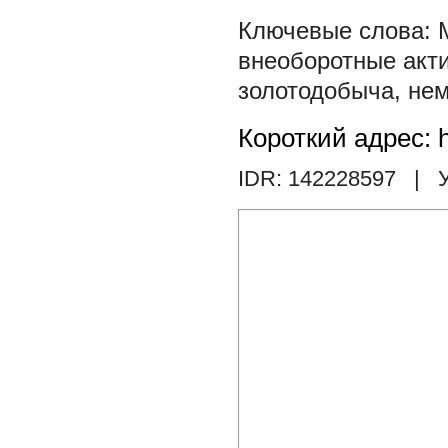
внеоборотные акт
золотодобыча
,
нем
Короткий адрес: h
IDR: 142228597
| У