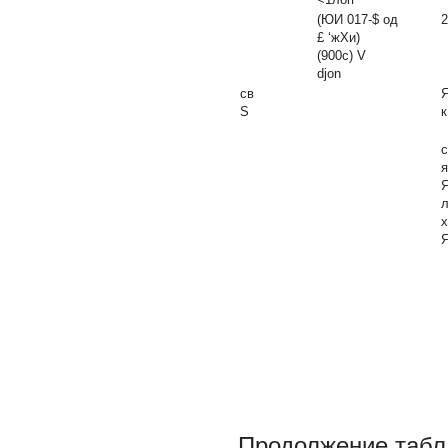
(ЮИ 017-$
од
2
£ ‘жХи)
(900с)
V
djon
св
S
к
с
я
Я
х
Я
Продолжение табл