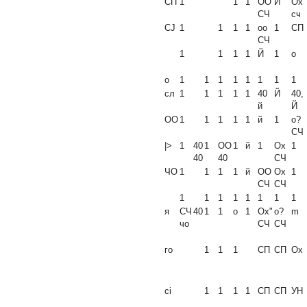
СП
1
1
1
ОО
Й
Ох
СЧ
сч
CJ
1
1
1
1
оо
1
СП
СЧ
1
1
1
1
Й
1
о
о
1
1
1
1
1
1
1
1
сл
1
1
1
1
1
40
Й
40,
й
Й
ОО
1
1
1
1
1
й
1
о?
СЧ
|>
1
40
1
ОО
1
й
1
Ох
1
40
40
СЧ
ЧО
1
1
1
1
й
ОО
Ох
1
СЧ
СЧ
1
1
1
1
1
1
1
1
я
СЧ
40
1
1
о
1
Ох"
о?
m
чо
СЧ
СЧ
го
1
1
1
СП
СП
Ох
ci
1
1
1
1
СП
СП
УН