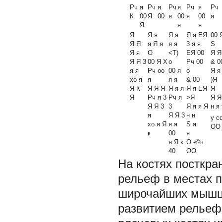
Рч
я
Рч
я
Рч
я
Рч
я
Рч
К
00
Я
00
я
00
я
00
я
Я
я
я
Я
Я
я
Я я
Я я ЕЯ
00
Я Я
я Я
я
я
я
3 я я
S
Я я
О
<Т)
ЕЯ 00
Я Я
Я Я 3
00 Я X
о
Рч 00
& 0
я я
Рч оо
00 я
о
Я
хо
я
я
я я
& 00
)Я
Я К
Я Я Я
Я я
я
Я я ЕЯ
Я
Я
Рч
я
3
Рч
я
>Я
Я Я
Я Я 3
3
Я я я Я
н я
я
Я Я 3
н н
у c
хо
я
Я
я я
S я
ОО
к
00
я
я
Я к
О -©ч
40
ОО
На костях посткра
рельеф в местах 
широчайших мышц 
развитием рельефа