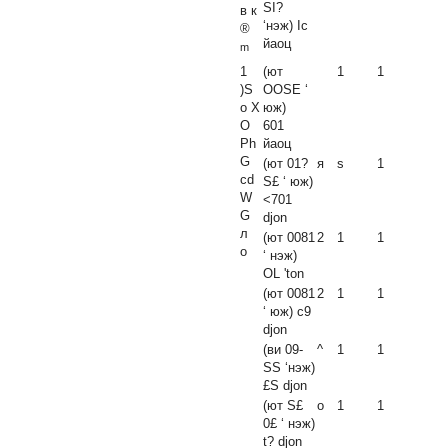
SI?
в к
‘нэж) Ic
®
йаоц
m
1
(ют
1
1
)S
OOSE ‘
о X
юж)
О
601
Ph
йаоц
G
(ют 01?
я
s
1
cd
S£ ‘ юж)
W
<701
G
djon
л
(ют 0081
2
1
1
о
‘ нэж)
OL
'ton
(ют 0081
2
1
1
‘ юж) c9
djon
(ви 09-
^
1
1
SS ‘нэж)
£S djon
(ют S£
о
1
1
0£ ‘ нэж)
t? djon