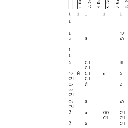
1
1
1
1
1
1
1
40^
й
й
40
1
1
й
СЧ
Ш
СЧ
40
Й
СЧ
я
й
СЧ
СЧ
Ox
Й
2
oo
СЧ
Ox
й
40
СЧ
Й
я
ОО
СЧ
СЧ
СЧ
Й
й
СЧ