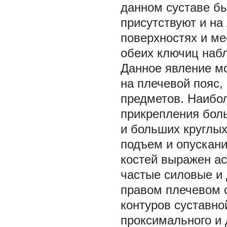
данном суставе б
присутствуют и на
поверхностях и ме
обеих ключиц набл
Данное явление м
на плечевой пояс
предметов. Наибо
прикрепления бол
и больших круглых
подъем и опускани
костей выражен а
частые силовые и
правом плечевом 
контуров суставно
проксимального и 