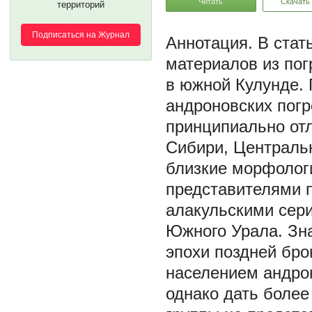
Читать
Скачать
территорий
Подписаться на Журнал
В стат
материалов из пог
в южной Кулунде. 
андроновских погр
принципиально отл
Сибири, Центральн
близкие морфологи
представителями 
алакульскими сери
Южного Урала. Зн
эпохи поздней бр
населением андро
однако дать более