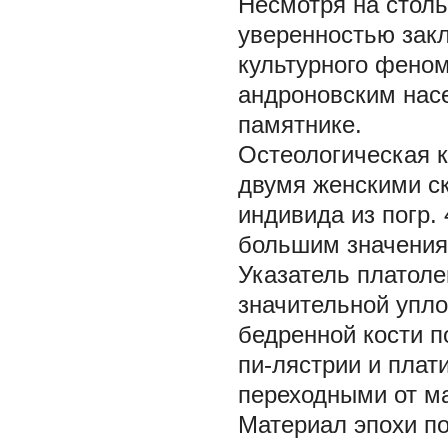
Несмотря на стол
уверенностью закл
культурного феном
андроновским нас
памятнике.
Остеологическая к
двумя женскими ск
индивида из погр.
большим значения
Указатель платоле
значительной упло
бедренной кости п
пи-лястрии и плат
переходными от м
Материал эпохи п