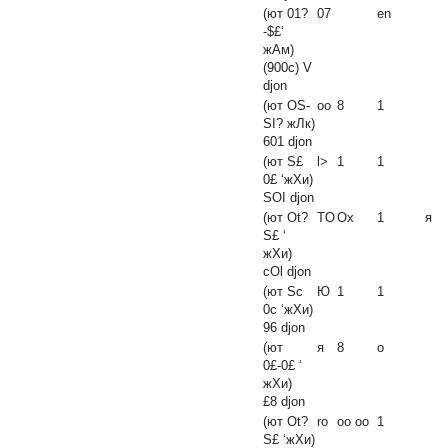
(ют 01?
07
en
-$£‘
жАм)
(900c)
V
djon
(ют OS-
oo
8
1
SI? жЛк)
601 djon
(ют S£
l>
1
1
0£ ‘жХи)
SOI djon
(ют Ot?
TO
Ox
1
я
S£ ‘
жХи)
cOl djon
(ют Sc
Ю
1
1
0c ‘жХи)
96 djon
(ют
я
8
о
0£-0£ ‘
жХи)
£8 djon
(ют Ot?
ro
oo oo
1
S£ ‘жХи)