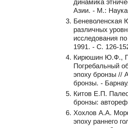
динамика этниче
Азии. - М.: Наука
Беневоленская Ю
различных уровн
исследования по 
1991. - С. 126-15
Кирюшин Ю.Ф., П
Погребальный об
эпоху бронзы //
бронзы. - Барнаул
Китов Е.П. Пале
бронзы: автореф. 
Хохлов А.А. Мор
эпоху раннего г