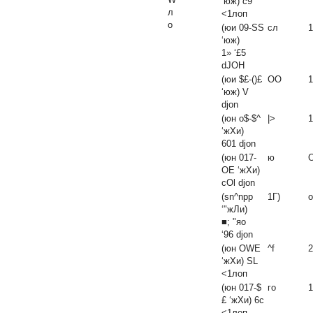
‘юж) с9
л
<1лоп
о
(юи 09-SS
сл
1
‘юж)
1» ‘£5
dJOH
(юи $£-()£
ОО
1
‘юж)
V
djon
(юн о$-$^
|>
1
‘жХи)
601 djon
(юн 017-
ю
ОЕ ‘жХи)
cOl djon
(sn^npp
1Г)
о
‘"жЛи)
■; "яо
‘96 djon
(юн OWE
^f
2
‘жХи)
SL
<1лоп
(юн 017-$
го
1
£ ‘жХи) 6с
<1лоп