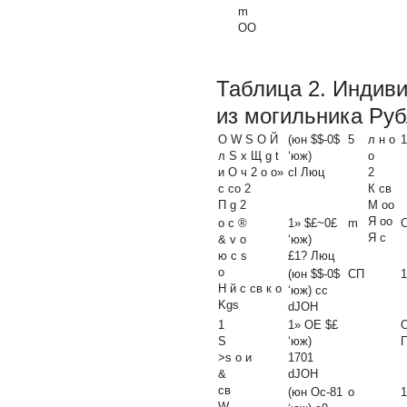
m
ОО
Таблица 2.
Индиви
из могильника Руб
О W S О Й
(юн $$-0$
5
л н о
1
л S х Щ g t
‘юж)
о
и О ч 2 о о»
cl Люц
2
с со 2
К св
П g 2
М оо
Я оо
о с ®
1» $£~0£
m
Я с
& v о
‘юж)
ю с s
£1? Люц
о
(юн $$-0$
СП
1
Н й с св к о
‘юж)
сс
Kgs
dJOH
1
1» ОЕ $£
О
S
‘юж)
>s о и
1701
&
dJOH
св
(юн Ос-81
о
1
W