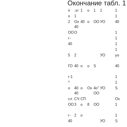
Окончание табл. 1
ri
;хг
1
о
1
1
1
о
1
1
2
Ох
40
о
ОО
УО
40
40
ОО
О
1
г-
1
40
1
1
5
2
УО
уо
ГО
40
о
о
S
40
г-1
1
^
1
о
40
о
Ох
4о"
УО
S
40
ОО
сл
СЧ
СП
Ох
ОО
3
о
8
ОО
1
г-
2
о
1
40
УО
S