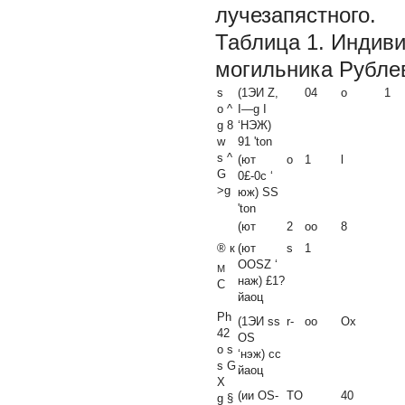
лучезапястного.
Таблица 1.
Индиви
могильника Рублев
s
(1ЭИ Z,
04
о
1
о ^
I—g I
g
8
‘НЭЖ)
w
91 'ton
s ^
(ют
о
1
l
G
0£-0c ‘
>g
юж) SS
'ton
(ют
2
oo
8
® к
(ют
s
1
OOSZ ‘
M
наж) £1?
C
йаоц
Ph
(1ЭИ ss
r-
oo
Ox
42
OS
о s
‘нэж) cc
s G
йаоц
X
(ии OS-
TO
40
g §