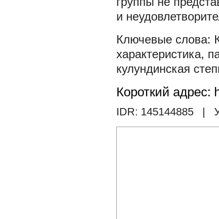
группы не предста
и неудовлетворите
характеристика
,
п
кулундинская степ
Короткий адрес: h
IDR: 145144885
| У