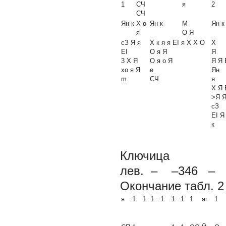
1
СЧ
я
2
СЧ
Ян к
X о
Ян
к
М
Ян к
я
О Я
сЗ Я я
X к
я
я EI
я
X X О
X
EI
О я Я
Я
3 X Я
О
я
о
Я
Я
Я
xo
я Я
е
Ян
m
СЧ
я
X Я 
>Я Я
сЗ
EI Я
к
Ключица
лев. – –346 –
Окончание табл. 2
я
1
1
1
1
1
1
1
яг
1