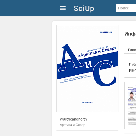
Инфо
Гла
Публ
ИН
@arcticandnorth
Арктика и Север