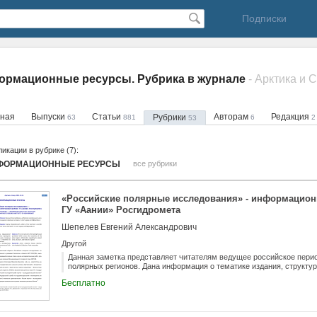
Подписки
рмационные ресурсы. Рубрика в журнале
- Арктика и 
вная
Выпуски
Статьи
Авторам
Редакция
Рубрики
63
881
6
2
53
икации в рубрике (7):
ФОРМАЦИОННЫЕ РЕСУРСЫ
все рубрики
«Российские полярные исследования» - информацион
ГУ «Аании» Росгидромета
Шепелев Евгений Александрович
Другой
Данная заметка представляет читателям ведущее российское пери
полярных регионов. Дана информация о тематике издания, структур
Бесплатно