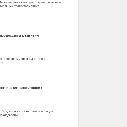
 Мемориальная культура старожильческого
оциальных трансформаций»
 процессами развития
ие процессами пространственно-
ы»
спечения арктических
 баз данных собственной генерации
исследований