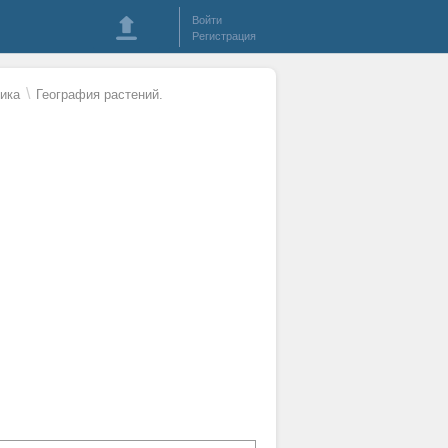
Войти
Регистрация
\
ика
География растений.