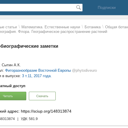
Подписки
\
\
\
ые статьи
Математика. Естественные науки
Ботаника
Общая ботан
еография. Флора. Географическое распространение растений
биографические заметки
: Сытин А.К.
ал:
Фиторазнообразие Восточной Европы
@phytodiveuro
я в выпуске:
3 т.11, 2017 года.
атный доступ
Читать
Скачать
кий адрес: https://sciup.org/148313874
148313874
| УДК:
581.9