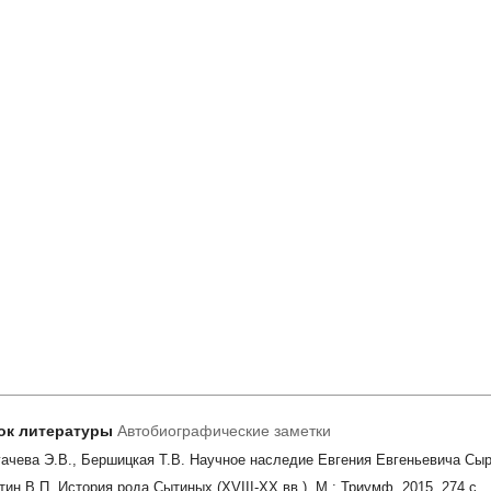
ок литературы
Автобиографические заметки
гачева Э.В., Бершицкая Т.В. Научное наследие Евгения Евгеньевича Сыро
тин В.П. История рода Сытиных (XVIII-XX вв.). М.: Триумф, 2015, 274 c.