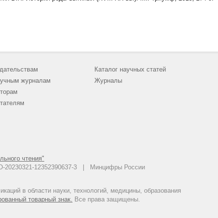
дательствам
Каталог научных статей
учным журналам
Журналы
торам
тателям
льного чтения"
 АО-20230321-12352390637-3 | Минцифры России
каций в области науки, технологий, медицины, образования
рованный товарный знак.
Все права защищены.