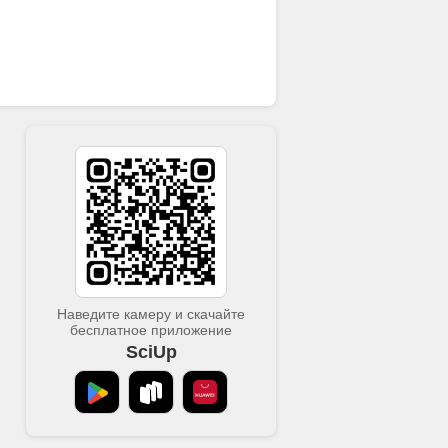
Наведите камеру и скачайте
бесплатное приложение
SciUp