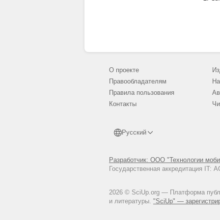
О проекте
Из
Правообладателям
На
Правила пользования
Ав
Контакты
Чи
Русский
Разработчик: ООО "Технологии моби
Государственная аккредитация IT:
2026 © SciUp.org — Платформа публи
и литературы.
"SciUp" — зарегистри