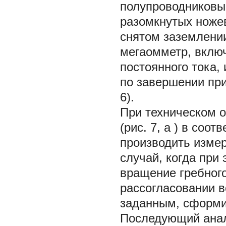
полупроводниковы
разомкнутых ножев
снятом заземлени
мегаомметр, вклю
постоянного тока,
по завершении при
6).
При техническом 
(рис. 7,
а
) в соот
производить измер
случай, когда при
вращение гребного
рассогласовании в
заданным, сформи
Последующий анал