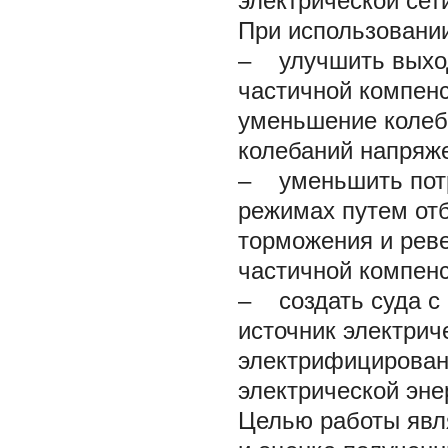
электрической сет
При использовани
– улучшить выход
частичной компен
уменьшение колеба
колебаний напряже
– уменьшить потр
режимах путем отб
торможения и рев
частичной компенс
– создать суда с
источник электрич
электрифицированн
электрической эне
Целью работы явля