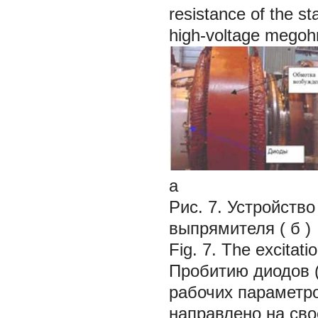
resistance of the st
high-voltage mego
а
Рис. 7. Устройство
выпрямителя (
б
)
Fig. 7. The excitati
Пробитию диодов (
рабочих параметро
направлено на св