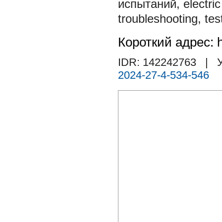
испытаний
,
electri
troubleshooting
,
tes
Короткий адрес: h
IDR: 142242763
| У
2024-27-4-534-546