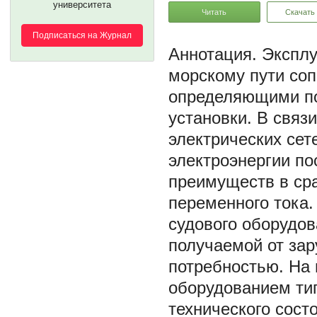
университета
Читать
Скачать
Подписаться на Журнал
Эксплу
морскому пути со
определяющими по
установки. В связ
электрических сет
электроэнергии по
преимуществ в ср
переменного тока.
судового оборудо
получаемой от зар
потребностью. На 
оборудованием ти
технического сост