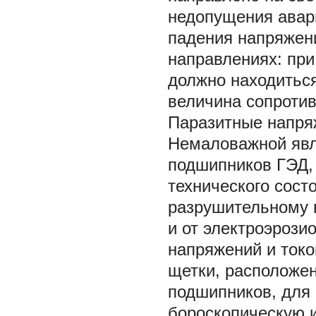
недопущения авар
падения напряжени
направлениях: пр
должно находиться
величина сопротив
Паразитные напряж
Немаловажной явл
подшипников ГЭД,
технического сост
разрушительному в
и от электроэрози
напряжений и ток
щетки, расположен
подшипников, для 
бороскопическую 