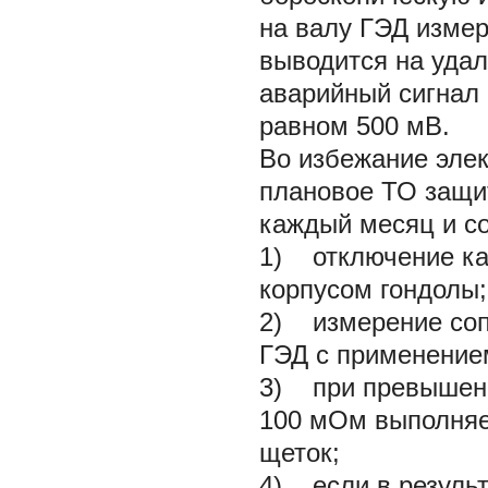
на валу ГЭД измер
выводится на удал
аварийный сигнал
равном 500 мВ.
Во избежание эле
плановое ТО защи
каждый месяц и со
1) отключение ка
корпусом гондолы;
2) измерение соп
ГЭД с применение
3) при превышени
100 мОм выполняет
щеток;
4) если в результ