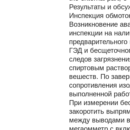
Результаты и обс
Инспекция обмото
Возникновение ав
инспекции на нал
предварительного
ГЭД и бесщеточног
следов загрязнени
спиртовым раство
вешеств. По заве
сопротивления из
выполненной рабо
При измерении бе
закоротить выпрям
между выводами вы
мегаомметр с вкл