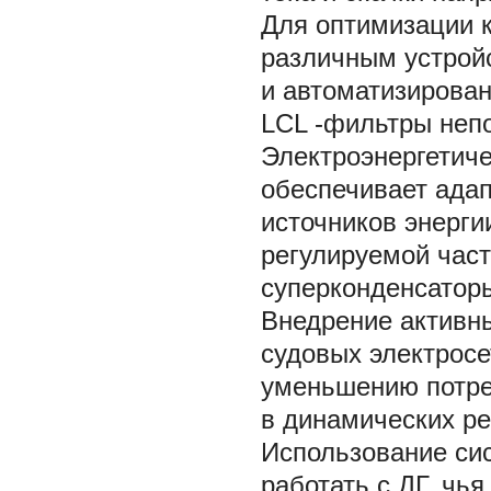
Для оптимизации к
различным устрой
и автоматизирова
LCL
-фильтры неп
Электроэнергетиче
обеспечивает ада
источников энерги
регулируемой част
суперконденсаторы
Внедрение активны
судовых электрос
уменьшению потре
в динамических ре
Использование си
работать с ДГ, чь