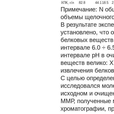
ХПК, г/л
82.8
44.1
18.5
2
Примечание:
N
о
объемы щелочного 
В результате эксп
установлено, что
белковых веществ 
интервале 6.0
÷
6.
интервале рН в о
веществ велико: ХП
извлечения белко
С целью определе
исследовался мол
исходном и очище
ММР, полученные 
хроматографии, пре