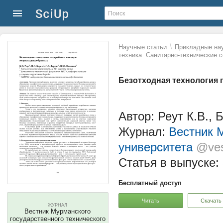
\
Научные статьи
Прикладные нау
техника. Санитарно-технические
Безотходная технология 
Автор: Реут К.В., 
Журнал:
Вестник М
университета
@ves
Статья в выпуске:
Бесплатный доступ
Читать
Скачать
ЖУРНАЛ
Вестник Мурманского
государственного технического