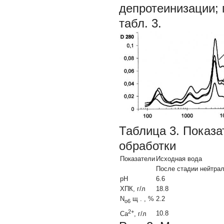
депротеинизации; 
табл. 3.
Таблица 3. Показа
обработки
Показатели
Исходная вода
После стадии нейтра
рН
6.6
ХПК, г/л
18.8
N
щ
.
, %
2.2
o6
2+
10.8
Са
, г/л