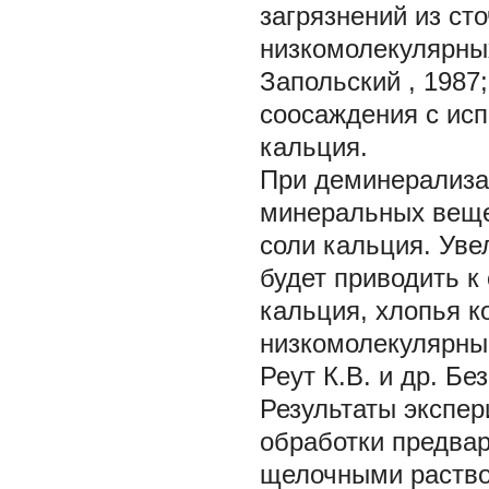
загрязнений из ст
низкомолекулярных
Запольский
, 1987
соосаждения с исп
кальция.
При деминерализа
минеральных вещес
соли кальция. Уве
будет приводить к
кальция, хлопья к
низкомолекулярны
Реут К.В. и др. Б
Результаты экспе
обработки предва
щелочными раство