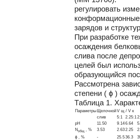
регулировать изме
конформационные 
зарядов и структу
При разработке те
осаждения белковы
слива после депро
целей был использ
образующийся посл
Рассмотрена завис
степени (
ϕ
) осаж
Таблица 1. Характ
Параметры
Щелочной
V
щ
/
V
к
слив
5:1
2.25:1
2
рН
11.50
9.14
6.64
5
N
, %
3.53
2.63
2.25
2
общ
ϕ
, %
-
25.5
36.3
3