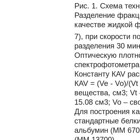
Рис. 1. Схема тех
Разделение фракц
качестве жидкой ф
7), при скорости п
разделения 30 мин
Оптическую плотн
спектрофотометра
Константу КAV ра
КAV = (Ve - Vo)/(V
вещества, см3; Vt
15.08 см3; Vo – св
Для построения к
стандартные белк
альбумин (ММ 670
(ММ 13700).