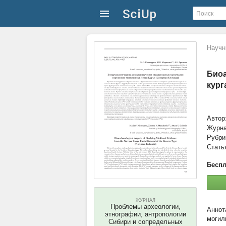
Научн
Биоа
кург
Автор
Журн
Рубри
Стать
Беспл
ЖУРНАЛ
Проблемы археологии,
этнографии, антропологии
могил
Сибири и сопредельных