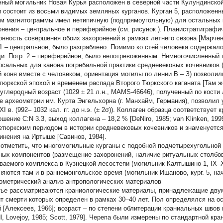
нный могильник Новая Курья расположен в северной части Кулундинской 
 и состоит из восьми видимых земляных курганов. Курган 5, расположенн
м магнитограммы имел нетипичную (подпрямоугольную) для остальных 
онения – центральное и периферийное (см.
рисунок
). Планистратиграфич
онность совершения обоих захоронений в рамках летнего сезона [Марченк
 1 – центральное, было разграблено. Помимо ко стей человека содержало
и. Погр. 2 – периферийное, было непотревоженным. Немногочисленный 
рсальных для канона погребальной практики средневековых кочевников 
й коня вместе с человеком, ориентация могилы по линии В – З) позволи
тюркской эпохой и временем распада Второго Тюркского каганата [Там ж
углеродный возраст (1029 ± 21 л.н., MAMS-46646), полученный по кости л
е археометрии им. Курта Энгельхорна (г. Манхайм, Германия), позволил у
ΧI в. (992– 1032 кал. гг. до н.э. (± 2σ)). Коллаген образца соответствует
шение C:N 3.3, выход коллагена – 18,2 % [DeNiro, 1985; van Klinken, 199
етюркским периодом в истории средневековых кочевников и знаменуетс
инения на Иртыше [Савинов, 1984].
 отметить, что многомогильные курганы с подобной подчетырехугольной
ных компонентов (размещение захоронений, наличие ритуальных столбов)
ваемого комплекса в Кузнецкой лесостепи (могильник Калтышино-1, IX–XI
няются там и в раннемонгольское время (могильник Ишаново, кург. 5, нача
ометрический анализ антропологических материалов
тье рассматриваются краниологические материалы, принадлежащие двум
т смерти которых определен в рамках 30–40 лет. Пол определялся на о
й [Алексеев, 1966]; возраст – по степени облитерации краниальных швов
dl, Lovejoy, 1985; Scott, 1979]. Черепа были измерены по стандартной к