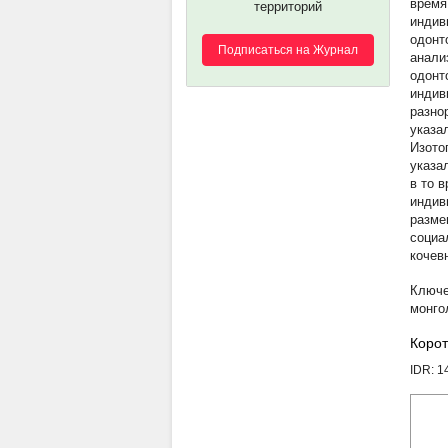
время
территорий
индив
одонт
Подписаться на Журнал
анали
одонт
индив
разно
указа
Изото
указа
в то 
индив
разме
социа
кочев
монго
Корот
IDR: 