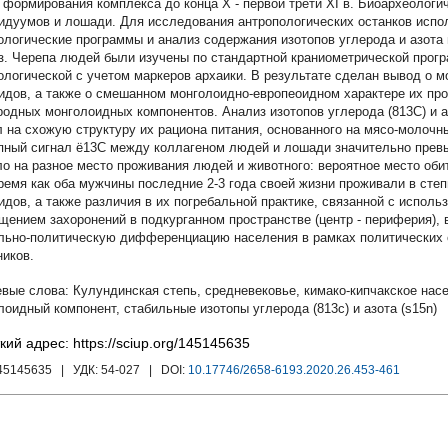
 формирования комплекса до конца X - первой трети XI в. Биоархеолог
идуумов и лошади. Для исследования антропологических останков испо
ологические программы и анализ содержания изотопов углерода и азота 
з. Черепа людей были изучены по стандартной краниометрической програ
ологической с учетом маркеров архаики. В результате сделан вывод о 
идов, а также о смешанном монголоидно-европеоидном характере их пр
родных монголоидных компонентов. Анализ изотопов углерода (813С) и а
л на схожую структуру их рациона питания, основанного на мясо-молочн
пный сигнал ё13С между коллагеном людей и лошади значительно прев
ло на разное место проживания людей и животного: вероятное место оби
время как оба мужчины последние 2-3 года своей жизни проживали в сте
идов, а также различия в их погребальной практике, связанной с испол
щением захоронений в подкурганном пространстве (центр - периферия),
льно-политическую дифференциацию населения в рамках политических 
ников.
Кулундинская степь
,
средневековье
,
кимако-кипчакское нас
лоидный компонент
,
стабильные изотопы углерода (813с) и азота (s15n)
кий адрес: https://sciup.org/145145635
145145635
| УДК:
54-027
| DOI:
10.17746/2658-6193.2020.26.453-461