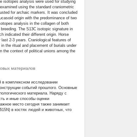
le isotopes analysis were used for studying
examined using the standard craniometric
usted for archaic markers. It was concluded
casoid origin with the predominance of two
topes analysis in the collagen of both
 breeding. The S13C isotopic signature in
 indicated their different origin. Horse
 last 2-3 years. Craniological features of
e in the ritual and placement of burials under
 in the context of political unions among the
ковых материалов
й в комплексном исследовании
конструкции событий прошлого. Основные
пологического материала. Наряду с
ть и иные способы оценки
ажное место сегодня также занимает
(δ15N) в костях людей и животных, что