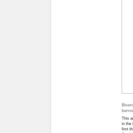
Bioar
barro
This a
in the
first 