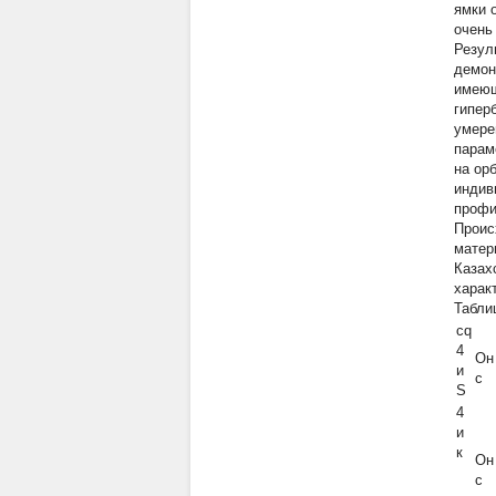
ямки 
очень
Резул
демон
имеющ
гипер
умере
парам
на ор
индив
профи
Проис
матер
Казах
харак
Табли
cq
4
Он
и
с
S
4
и
к
Он
с