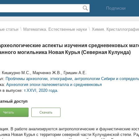
Подписки
\
\
ые статьи
Математика. Естественные науки
Химия. Кристаллографи
рхеологические аспекты изучения средневековых ма
анного могильника Новая Курья (Северная Кулунда)
: Кишкурно М.С., Марченко Ж.В., Гришин А.Е.
ал:
Проблемы археологии, этнографии, антропологии Сибири и сопредел
ка:
Археология эпохи палеометалла и средневековья
я в выпуске:
т.XXVI, 2020 года.
атный доступ
Читать
Скачать
В работе анализируются антропологические и фаунистические кост
ьника Новая Курья с территории северной части Кулундинской степи. Р