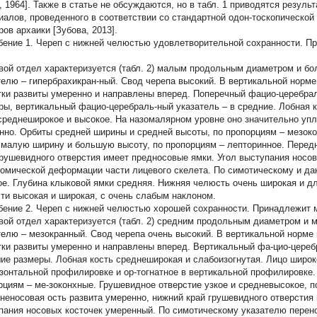
, 1964]. Также в статье не обсуждаются, но в табл. 1 приводятся резул
иалов, проведенного в соответствии со стандартной одон-тоскопической 
ров архаики [Зубова, 2013].
бение 1.
Череп с нижней челюстью удовлетворительной сохранности. Пр
вой отдел характеризуется (табл. 2) малым продольным диаметром и б
телю – гипербрахикран-ный. Свод черепа высокий. В вертикальной нор
тки развиты умеренно и направлены вперед. Поперечный фацио-церебра
ры, вертикальный фацио-церебраль-ный указатель – в средние. Лобная к
среднеширокое и высокое. На назомалярном уровне оно значительно упл
нно. Орбиты средней ширины и средней высоты, по пропорциям – мезок
 малую ширину и большую высоту, по пропорциям – лепторинное. Передн
грушевидного отверстия имеет предносовые ямки. Угол выступания носов
омической деформации части лицевого скелета. По симотическому и да
ое. Глубина клыковой ямки средняя. Нижняя челюсть очень широкая и д
ти высокая и широкая, с очень слабым наклоном.
бение 2.
Череп с нижней челюстью хорошей сохранности. Принадлежит м
вой отдел характеризуется (табл. 2) средним продольным диаметром и
телю – мезокранный. Свод черепа очень высокий. В вертикальной норм
тки развиты умеренно и направлены вперед. Вертикальный фа-цио-цереб
ие размеры. Лобная кость среднеширокая и слабоизогнутая. Лицо широк
изонтальной профилировке и ор-тогнатное в вертикальной профилировке
рциям – ме-зоконхные. Грушевидное отверстие узкое и средневысокое, п
неносовая ость развита умеренно, нижний край грушевидного отверстия
пания носовых косточек умеренный. По симотическому указателю перен