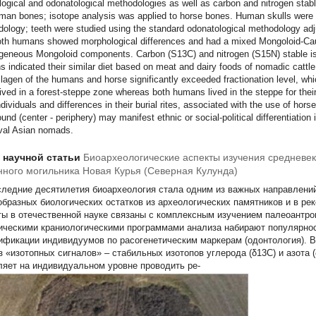
logical and odonatological methodologies as well as carbon and nitrogen stab
man bones; isotope analysis was applied to horse bones. Human skulls were 
ology; teeth were studied using the standard odonatological methodology adj
oth humans showed morphological differences and had a mixed Mongoloid-Cau
geneous Mongoloid components. Carbon (S13C) and nitrogen (S15N) stable iso
 indicated their similar diet based on meat and dairy foods of nomadic cattle
llagen of the humans and horse significantly exceeded fractionation level, which
 lived in a forest-steppe zone whereas both humans lived in the steppe for their
ndividuals and differences in their burial rites, associated with the use of hors
und (center - periphery) may manifest ethnic or social-political differentiation
val Asian nomads.
т научной статьи
Биоархеологические аспекты изучения средневе
нного могильника Новая Курья (Северная Кулунда)
следние десятилетия биоархеология стала одним из важных направлени
образных биологических остатков из археологических памятников и в ре
ты в отечественной науке связаны с комплексным изучением палеоантро
ическими краниологическими программами анализа набирают популярнос
ификации индивидуумов по расогенетическим маркерам (одонтология). В
з «изотопных сигналов» – стабильных изотопов углерода (δ13С) и азота 
ляет на индивидуальном уровне проводить ре-