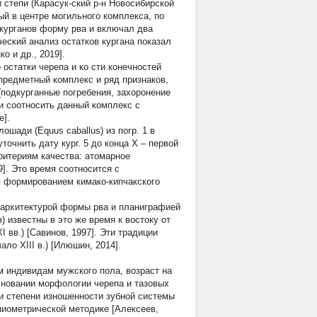
степи (Карасук-ский р-н Новосибирской
ый в центре могильного комплекса, по
курганов форму рва и включал два
еский анализ остатков кургана показал
о и др., 2019].
 остатки черепа и ко сти конечностей
предметный комплекс и ряд признаков,
(подкурганные погребения, захоронение
ли соотносить данный комплекс с
е].
ошади (Equus caballus) из погр. 1 в
точнить дату кург. 5 до конца Х – первой
 критериям качества: атомарное
9]. Это время соотносится с
я формированием кимако-кипчакского
 архитектурой формы рва и планиграфией
 известны в это же время к востоку от
 вв.) [Савинов, 1997]. Эти традиции
ло XIII в.) [Илюшин, 2014].
 индивидам мужского пола, возраст на
сновании морфологии черепа и тазовых
 и степени изношенности зубной системы
раниометрической методике [Алексеев,