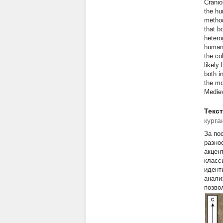
Cranio
the hu
method
that b
hetero
humans
the co
likely
both i
the mo
Medie
Текс
курга
За по
разно
акцен
класс
идент
анали
позво