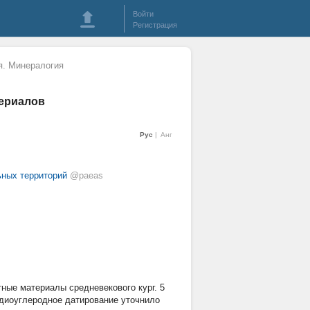
Войти
Регистрация
я. Минералогия
териалов
Рус
Анг
ьных территорий
@paeas
ные материалы средневекового кург. 5
адиоуглеродное датирование уточнило