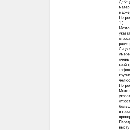
Дебец
матер
марке
Погре
1
).
Мозго
указа
отрос
разме
Лицо 
умере
очень
край 
тафон
крупн
челюс
Погре
Мозго
указа
отрос
больш
в гор
пропо
Перед
высту