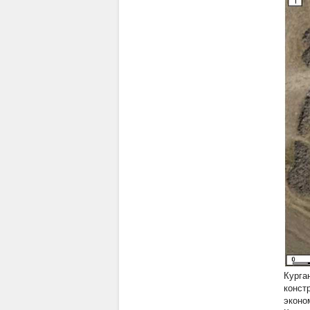
Курга
конст
эконо