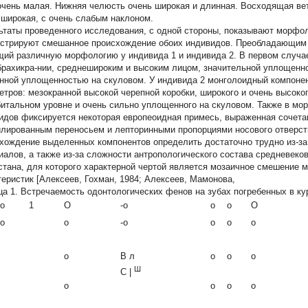
очень малая. Нижняя челюсть очень широкая и длинная. Восходящая ве
 широкая, с очень слабым наклоном.
ьтаты проведенного исследования, с одной стороны, показывают морфол
стрируют смешанное происхождение обоих индивидов. Преобладающим 
ий различную морфологию у индивида 1 и индивида 2. В первом случа
брахикра-нии, среднешироким и высоким лицом, значительной уплощенн
нной уплощенностью на скуловом. У индивида 2 монголоидный компон
етров: мезокранной высокой черепной коробки, широкого и очень высоко
битальном уровне и очень сильно уплощенного на скуловом. Также в мо
идов фиксируется некоторая европеоидная примесь, выраженная сочета
лированным переносьем и лепторинными пропорциями носового отверст
хождение выделенных компонентов определить достаточно трудно из-з
иалов, а также из-за сложности антропологического состава средневеко
стана, для которого характерной чертой является мозаичное смешение 
теристик [Алексеев, Гохман, 1984; Алексеев, Мамонова,
ца 1.
Встречаемость одонтологических фенов на зубах погребенных в кур
о
1
О
-о
о
о
О
о
о
-о
о
о
о
о
В л
о
о
о
Ш
С |
о
о
о
о