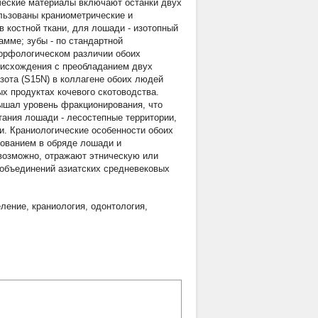
ические материалы включают останки двух
льзованы краниометрические и
в костной ткани, для лошади - изотопный
мме; зубы - по стандартной
морфологическом различии обоих
оисхождения с преобладанием двух
зота (S15N) в коллагене обоих людей
ых продуктах кочевого скотоводства.
ышал уровень фракционирования, что
тания лошади - лесостепные территории,
пи. Краниологические особенности обоих
ьзованием в обряде лошади и
 возможно, отражают этническую или
объединений азиатских средневековых
еление
,
краниология
,
одонтология
,