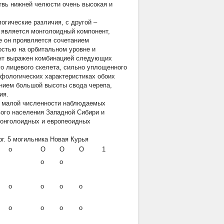
твь нижней челюсти очень высокая и
огические различия, с другой –
является монголоидный компонент,
е он проявляется сочетанием
остью на орбитальном уровне и
ент выражен комбинацией следующих
го лицевого скелета, сильно уплощенного
рфологических характеристиках обоих
нием большой высоты свода черепа,
ия.
а малой численности наблюдаемых
вого населения Западной Сибири и
монголоидных и европеоидных
г. 5 могильника Новая Курья
о
О
О
О
1
о
о
о
о
о
о
о
о
о
о