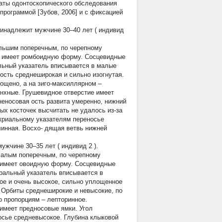
ьтаты одонтоскопического обследования
программой [Зубов, 2006] и с фиксацией
инадлежит мужчине 30–40 лет (
индивид
ольшим поперечным, по черепному
ме имеет ромбоидную форму. Сосцевидные
льный указатель вписывается в малые
ость среднеширокая и сильно изогнутая.
ощено, а на зиго-максиллярном –
онхные. Грушевидное отверстие имеет
еносовая ость развита умеренно, нижний
ых косточек высчитать не удалось из-за
криальному указателям переносье
линная. Восхо- дящая ветвь нижней
ужчине 30–35 лет (
индивид 2
).
 малым поперечным, по черепному
е имеет овоидную форму. Сосцевидные
ральный указатель вписывается в
ое и очень высокое, сильно уплощенное
. Орбиты среднеширокие и невысокие, по
о пропорциям – лепторинное.
 имеет предносовые ямки. Угол
осье средневысокое. Глубина клыковой