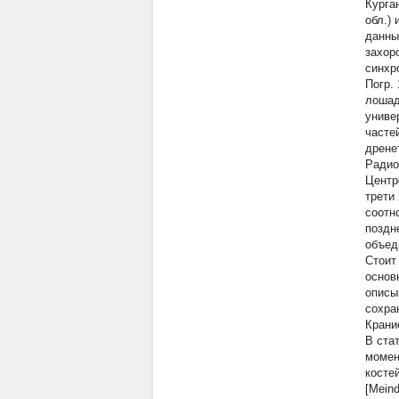
Курга
обл.)
данны
захор
синхр
Погр.
лошад
униве
часте
дрене
Радио
Центр
трети 
соотно
поздн
объед
Стоит
основ
описы
сохра
Крани
В ста
момен
косте
[Mein