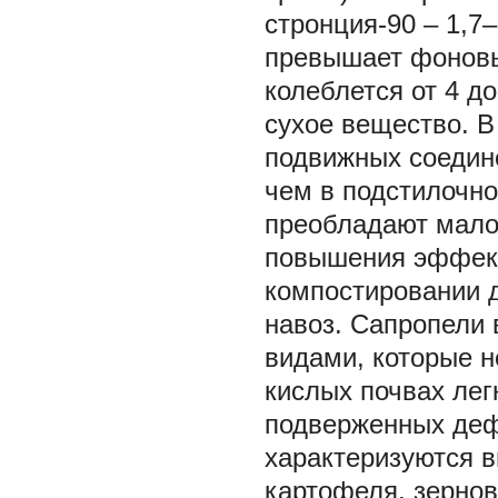
стронция-90 – 1,7–2
превышает фоновы
колеблется от 4 до
сухое вещество. 
подвижных соедине
чем в подстилочно
преобладают мало
повышения эффект
компостировании 
навоз. Сапропели 
видами, которые н
кислых почвах лег
подверженных деф
характеризуются 
картофеля, зерно