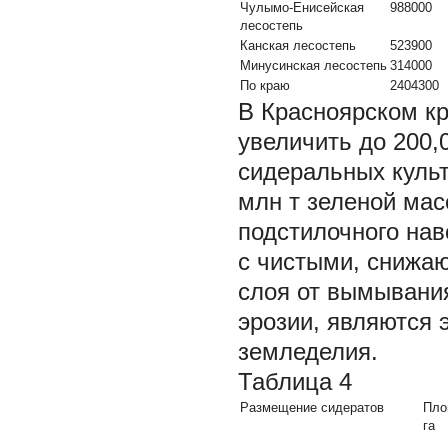
Чулымо-Енисейская
988000
лесостепь
Канская лесостепь
523900
Минусинская лесостепь
314000
По краю
2404300
В Красноярском к
увеличить до 200,
сидеральных культ
млн т зеленой мас
подстилочного нав
с чистыми, снижаю
слоя от вымывани
эрозии, являются
земледелия.
Таблица 4
Размещение сидератов
Пло
га