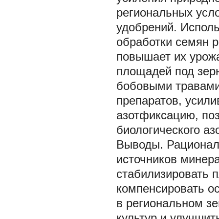
региональных усл
удобрений. Испол
обработки семян р
повышает их урож
площадей под зер
бобовыми травами
препаратов, усил
азотфиксацию, по
биологического аз
Выводы.
Рационал
источников минер
стабилизировать п
компенсировать о
в региональном з
культур и улучшит