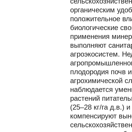
сельскохозяйстве
органическим удо
положительное вли
биологические св
применения минер
выполняют санитар
агроэкосистем. Не
агропромышленном
плодородия почв 
агрохимической сл
наблюдается умен
растений питател
(25–28 кг/га д.в.) 
компенсируют вын
сельскохозяйствен