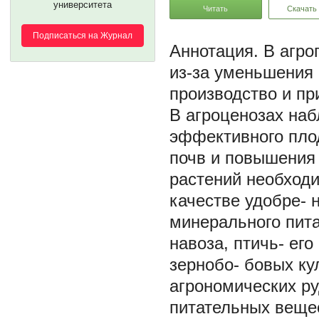
университета
Читать
Скачать
Подписаться на Журнал
В агро
из-за уменьшения 
производство и пр
В агроценозах наб
эффективного пло
почв и повышения 
растений необходи
качестве удобре- 
минерального пита
навоза, птичь- ег
зернобо- бовых ку
агрономических ру
питательных вещес