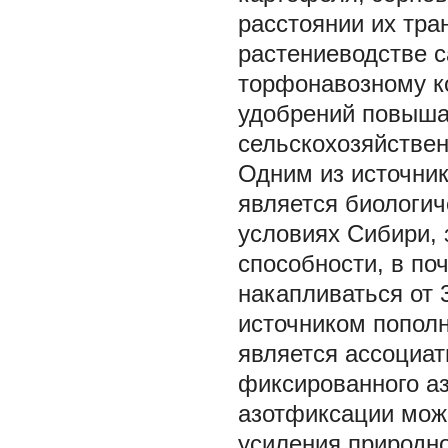
расстоянии их тра
растениеводстве с
торфонавозному к
удобрений повыша
сельскохозяйствен
Одним из источник
является биологич
условиях Сибири,
способности, в по
накапливаться от 3
источником пополн
является ассоциат
фиксированного а
азотфиксации может
усиления природн