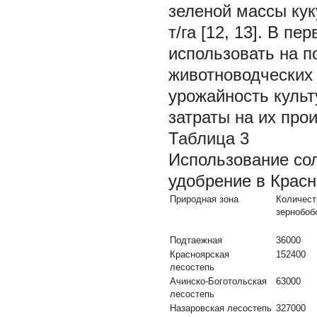
зеленой массы кук
т/га [12, 13]. В 
использовать на п
животноводческих
урожайность культ
затраты на их про
Таблица 3
Использование со
удобрение в Красн
Природная зона
Количест
зернобоб
Подтаежная
36000
Красноярская
152400
лесостепь
Ачинско-Боготольская
63000
лесостепь
Назаровская лесостепь
327000