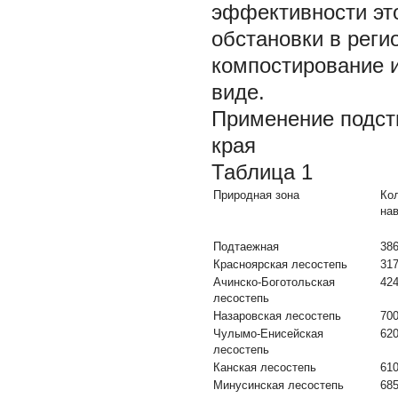
эффективности это
обстановки в рег
компостирование и
виде.
Применение подст
края
Таблица 1
Природная зона
Ко
нав
Подтаежная
38
Красноярская лесостепь
31
Ачинско-Боготольская
42
лесостепь
Назаровская лесостепь
70
Чулымо-Енисейская
62
лесостепь
Канская лесостепь
61
Минусинская лесостепь
68