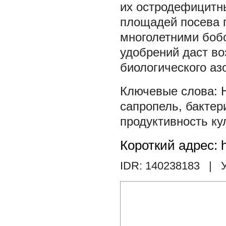
их остродефицитны
площадей посева 
многолетними боб
удобрений даст во
биологического азо
сапропель
,
бактер
продуктивность ку
Короткий адрес: h
IDR: 140238183
| У