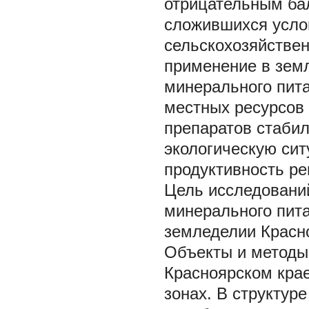
отрицательным бал
сложившихся усло
сельскохозяйствен
применение в земл
минерального пит
местных ресурсов 
препаратов стабил
экологическую сит
продуктивность ре
Цель исследовани
минерального пита
земледелии Красно
Объекты и методы
Красноярском крае
зонах. В структур