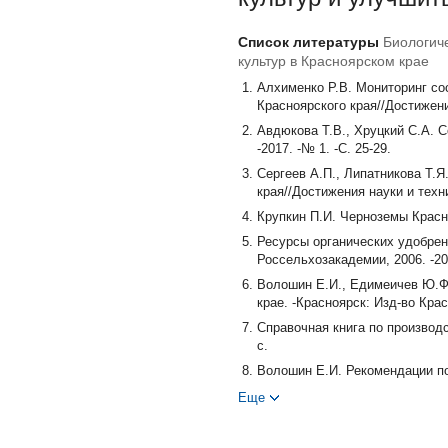
Список литературы
Биологич
культур в Красноярском крае
Алхименко Р.В. Мониторинг со
Красноярского края//Достижения
Авдюкова Т.В., Хруцкий С.А. 
-2017. -№ 1. -С. 25-29.
Сергеев А.П., Липатникова Т.
края//Достижения науки и техник
Крупкин П.И. Черноземы Красно
Ресурсы органических удобрен
Россельхозакадемии, 2006. -20
Волошин Е.И., Едимеичев Ю.Ф.
крае. -Красноярск: Изд-во КрасГ
Справочная книга по производ
с.
Волошин Е.И. Рекомендации по
2014. -40 с.
Еще
Маругина Н.И. Эффективность 
№ 8. -С. 18-20.