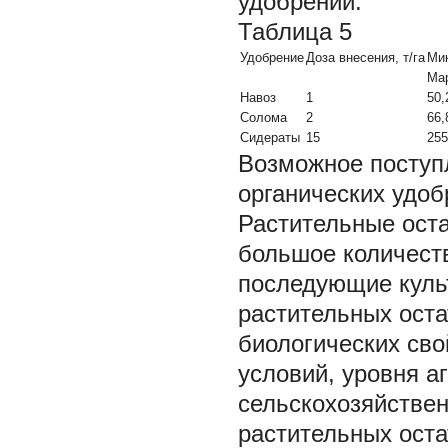
удобрений.
Таблица 5
Удобрение
Доза внесения, т/га
Мик
Ма
Навоз
1
50,
Солома
2
66,
Сидераты
15
255
Возможное поступ
органических удоб
Растительные оста
большое количеств
последующие культ
растительных оста
биологических сво
условий, уровня а
сельскохозяйствен
растительных оста