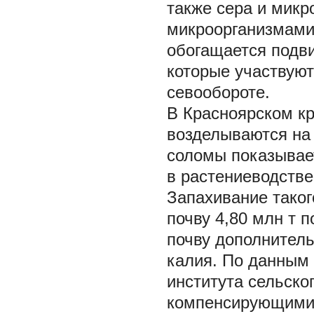
также сера и микр
микроорганизмами
обогащается подв
которые участвуют
севообороте.
В Красноярском к
возделываются на 
соломы показывает
в растениеводстве
Запахивание тако
почву 4,80 млн т п
почву дополнитель
калия. По данным 
института сельско
компенсирующими д