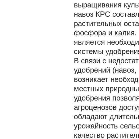
выращивания культ
навоз КРС составля
растительных остат
фосфора и калия. 
является необход
системы удобрения
В связи с недоста
удобрений (навоз,
возникает необхо
местных природных
удобрения позволя
агроценозов досту
обладают длитель
урожайность сельс
качество растител