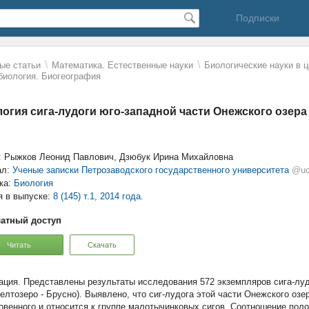
Подписки
\
\
ые статьи
Математика. Естественные науки
Биологические науки в 
биология. Биогеография
огия сига-лудоги юго-западной части Онежского озера
: Рыжков Леонид Павлович, Дзюбук Ирина Михайловна
ал:
Ученые записки Петрозаводского государственного университета
@uc
ка:
Биология
я в выпуске:
8 (145) т.1, 2014 года.
атный доступ
Читать
Скачать
Представлены результаты исследования 572 экземпляров сига-луд
Шелтозеро - Брусно). Выявлено, что сиг-лудога этой части Онежского оз
овенного и относится к группе малотычинковых сигов. Соотношение полов