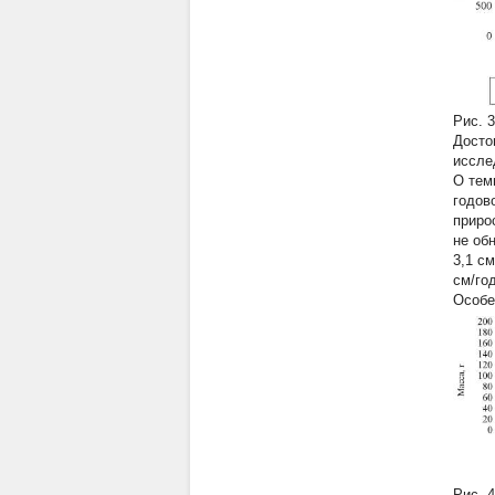
Рис. 
Досто
иссле
О тем
годов
приро
не об
3,1 с
см/го
Особе
Рис. 