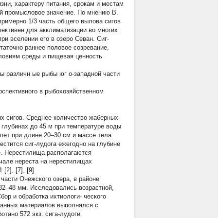
зни, характеру питания, срокам и местам
щий промысловое значение. По мнению В.
 примерно 1/3 часть общего вылова сигов
ективен для акклиматизации во многих
и вселении его в озеро Севан. Сиг-
таточно раннее половое созревание,
ловиям среды и пищевая ценность
ны различн
ые рыбы юг
о-западной части
рспективного в рыбохозяйственном
ых сигов. Среднее количество жаберных
а глубинах до 45 м при температуре воды
лет при длине 20–30 см и массе тела
рестится сиг-лудога ежегодно на глубине
ре. Нерестилища располагаются
чале нереста на нерестилищах
], [7], [9].
 части Онежского озера, в районе
32–48 мм. Исследовались возрастной,
бор и обработка ихтиологи- ческого
отанных материалов выполнялся с
тано 572 экз. сига-лудоги.