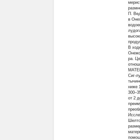
мерис
размн
П. Ве
в Оне
водое
лудог
высок
проду
В ход
Онежс
ра. Ц
отнош
МАТЕ
Сиг-л
тычин
ниже 
300–3
от 2 
преим
преобл
Иссле
Шелто
разме
матер
помощ