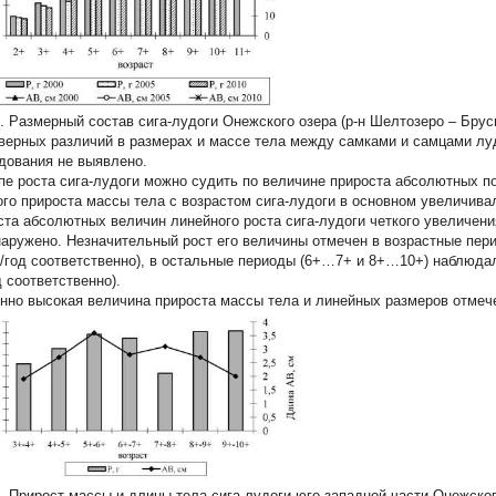
3. Размерный состав сига-лудоги Онежского озера (р-н Шелтозеро – Брус
верных различий в размерах и массе тела между самками и самцами луд
дования не выявлено.
пе роста сига-лудоги можно судить по величине прироста абсолютных пок
ого прироста массы тела с возрастом сига-лудоги в основном увеличивали
ста абсолютных величин линейного роста сига-лудоги четкого увеличени
наружено. Незначительный рост его величины отмечен в возрастные перио
м/год соответственно), в остальные периоды (6+…7+ и 8+…10+) наблюдало
д соответственно).
нно высокая величина прироста массы тела и линейных размеров отмеч
4. Прирост массы и длины тела сига-лудоги юго-западной части Онежског