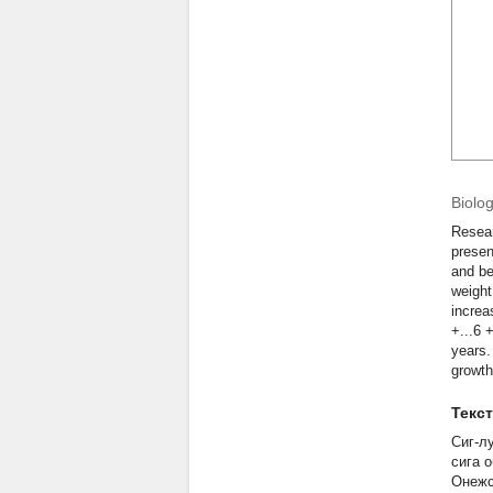
Biolo
Resear
presen
and be
weight
increa
+...6 
years.
growth
Текс
Сиг-л
сига 
Онежс