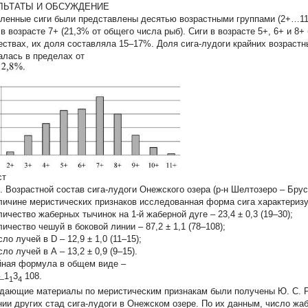
ЛЬТАТЫ И ОБСУЖДЕНИЕ
ленные сиги были представлены десятью возрастными группами (2+…11+
 в возрасте 7+ (21,3% от общего числа рыб). Сиги в возрасте 5+, 6+ и 8
ествах, их доля составляла 15–17%. Доля сига-лудоги крайних возрастны
алась в пределах от
ст
1. Возрастной состав сига-лудоги Онежского озера (р-н Шелтозеро – Брус
личине меристических признаков исследованная форма сига характериз
ичество жаберных тычинок на 1-й жаберной дуге – 23,4 ± 0,3 (19–30);
ичество чешуй в боковой линии – 87,2 ± 1,1 (78–108);
о лучей в D – 12,9 ± 1,0 (11–15);
о лучей в А – 13,2 ± 0,9 (9–15).
ная формула в общем виде –
1
3
108.
–
1
4
дающие материалы по меристическим признакам были получены Ю. С. Ре
нии других стад сига-лудоги в Онежском озере. По их данным, число жа