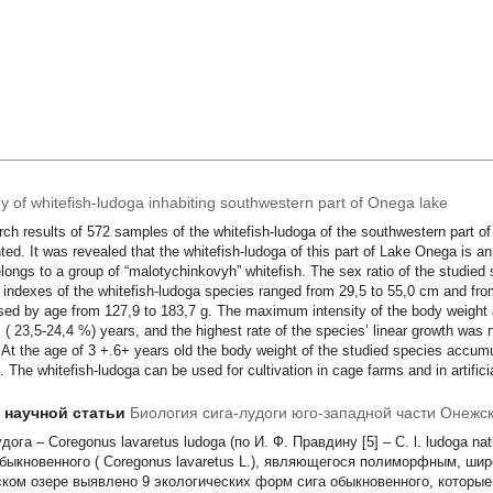
gy of whitefish-ludoga inhabiting southwestern part of Onega lake
ch results of 572 samples of the whitefish-ludoga of the southwestern part o
ted. It was revealed that the whitefish-ludoga of this part of Lake Onega is an
longs to a group of “malotychinkovyh” whitefish. The sex ratio of the studied
 indexes of the whitefish-ludoga species ranged from 29,5 to 55,0 cm and fro
sed by age from 127,9 to 183,7 g. The maximum intensity of the body weight 
+ ( 23,5-24,4 %) years, and the highest rate of the species’ linear growth was 
 At the age of 3 +.6+ years old the body weight of the studied species accumu
. The whitefish-ludoga can be used for cultivation in cage farms and in artifici
т научной статьи
Биология сига-лудоги юго-западной части Онежск
удога –
Coregonus lavaretus ludoga
(по И. Ф. Правдину [5] –
C. l. ludoga nat
обыкновенного (
Coregonus lavaretus
L.), являющегося полиморфным, шир
ком озере выявлено 9 экологических форм сига обыкновенного, которые