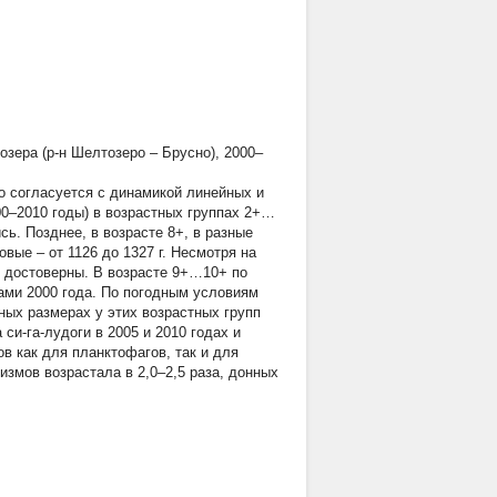
озера (р-н Шелтозеро – Брусно), 2000–
о согласуется с динамикой линейных и
00–2010 годы) в возрастных группах 2+…
сь. Позднее, в возрасте 8+, в разные
вые – от 1126 до 1327 г. Несмотря на
е достоверны. В возрасте 9+…10+ по
гами 2000 года. По погодным условиям
ных размерах у этих возрастных групп
си-га-лудоги в 2005 и 2010 годах и
в как для планктофагов, так и для
змов возрастала в 2,0–2,5 раза, донных