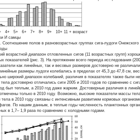
+ 4+ 5+ 6+ 7+ 8+ 9+ 10+ 11 + возраст
ки И самцы
2. Соотношение полов в разновозрастных группах сига-лудоги Онежского 
годы
ий возрастной диапазон отловленных сигов (11 возрастных групп) хорош
ых показателей (рис. 3). На протяжении всего периода исследования (20
казатели как линейных, так и весовых размеров достоверно не различали
линейные размеры лудоги колебались в пределах от 45,3 до 47,8 см, весо
ьно широкий диапазон колебаний, различия в показателях также были н
 тела достоверно отличались сиги 2005 и 2010 годов по сравнению с си
год был теплым, а 2010 год даже жарким. Достоверные различия в линей
 отмечены только в 2010 году. Возможно, высокие показатели массы тела 
 тела в 2010 году связаны с интенсивным развитием кормовых организмо
фагов. По нашим данным, в теплые годы численность планктонных органи
ных в 1,7– 1,9 раза по сравнению с холодными годами.