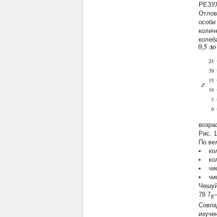
РЕЗУ
Отлов
особи
колич
колеб
возра
Рис. 
По ве
• кол
• кол
• числ
• числ
Чешуй
78
7
–
8
Совпа
изуче