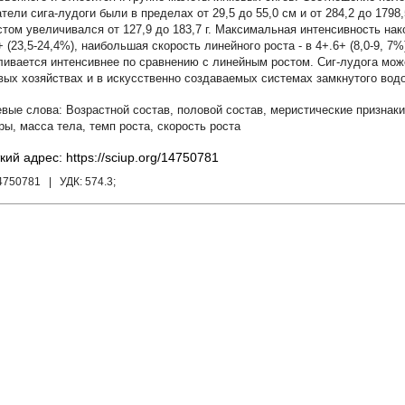
атели сига-лудоги были в пределах от 29,5 до 55,0 см и от 284,2 до 1798
стом увеличивался от 127,9 до 183,7 г. Максимальная интенсивность на
+ (23,5-24,4%), наибольшая скорость линейного роста - в 4+.6+ (8,0-9, 7
ливается интенсивнее по сравнению с линейным ростом. Сиг-лудога мо
вых хозяйствах и в искусственно создаваемых системах замкнутого вод
Возрастной состав
,
половой состав
,
меристические признаки
ры
,
масса тела
,
темп роста
,
скорость роста
кий адрес: https://sciup.org/14750781
14750781
| УДК:
574.3;