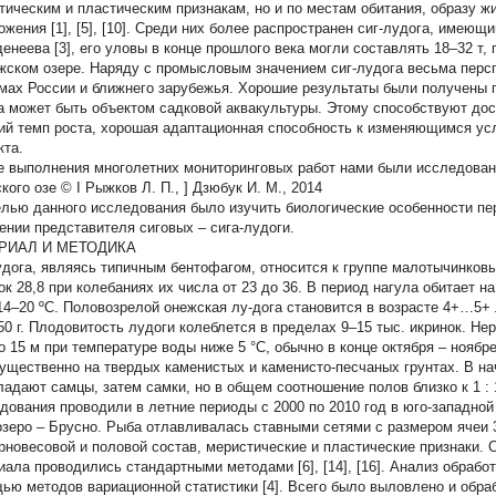
тическим и пластическим признакам, но и по местам обитания, образу жи
ожения [1], [5], [10]. Среди них более распространен сиг-лудога, имею
денеева [3], его уловы в конце прошлого века могли составлять 18–32 т,
жском озере. Наряду с промысловым значением сиг-лудога весьма персп
мах России и ближнего зарубежья. Хорошие результаты были получены пр
а может быть объектом садковой аквакультуры. Этому способствуют дос
ий темп роста, хорошая адаптационная способность к изменяющимся ус
кта.
е выполнения многолетних мониторинговых работ нами были исследова
кого озе
© I
Рыжков Л. П.,
] Дзюбук И. М., 2014
елью данного исследования было изучить биологические особенности пе
ении представителя сиговых – сига-лудоги.
РИАЛ И МЕТОДИКА
удога, являясь типичным бентофагом, относится к группе малотычинков
ок 28,8 при колебаниях их числа от 23 до 36. В период нагула обитает н
14–20 ºС. Половозрелой онежская лу-дога становится в возрасте 4+…5+ 
50 г. Плодовитость лудоги колеблется в пределах 9–15 тыс. икринок. Не
до 15 м при температуре воды ниже 5 °C, обычно в конце октября – нояб
ущественно на твердых каменистых и каменисто-песчаных грунтах. В на
адают самцы, затем самки, но в общем соотношение полов близко к 1 : 1 [2
дования проводили в летние периоды с 2000 по 2010 год в юго-западной
зеро – Брусно. Рыба отлавливалась ставными сетями с размером ячеи 
рновесовой и половой состав, меристические и пластические признаки. С
иала проводились стандартными методами [6], [14], [16]. Анализ обраб
ью методов вариационной статистики [4]. Всего было выловлено и обрабо