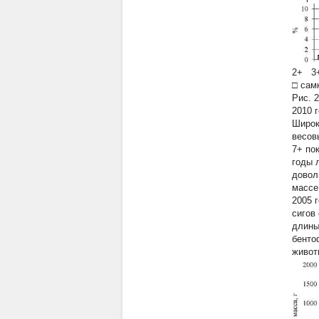
2+ 3
□ сам
Рис. 
2010 
Широк
весов
7+ по
годы 
довол
массе
2005 
сигов
длины
бенто
живот