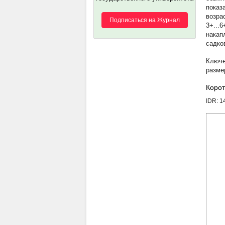
показ
возра
Подписаться на Журнал
3+...6
накап
садко
разме
Корот
IDR: 