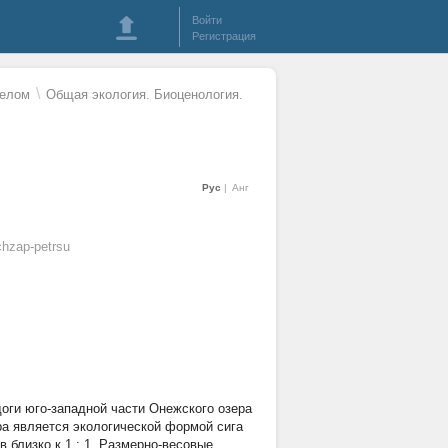
Войти
Регистрация
\
целом
Общая экология. Биоценология.
Рус
Анг
hzap-petrsu
оги юго-западной части Онежского озера
ера является экологической формой сига
 близко к 1 : 1. Размерно-весовые