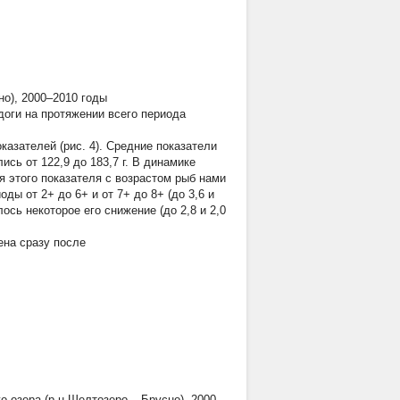
но), 2000–2010 годы
оги на протяжении всего периода
азателей (рис. 4). Средние показатели
сь от 122,9 до 183,7 г. В динамике
я этого показателя с возрастом рыб нами
ды от 2+ до 6+ и от 7+ до 8+ (до 3,6 и
сь некоторое его снижение (до 2,8 и 2,0
ена сразу после
о озера (р-н Шелтозеро – Брусно), 2000–