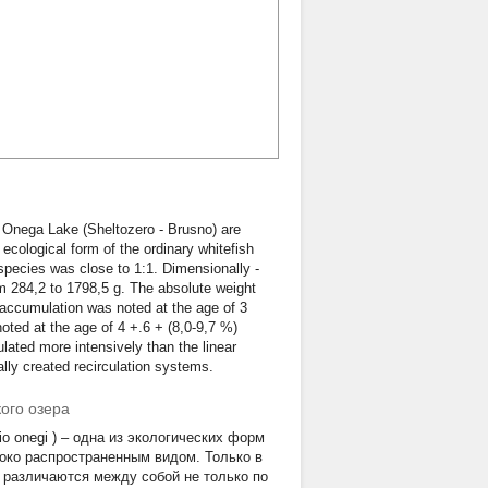
f Onega Lake (Sheltozero - Brusno) are
 ecological form of the ordinary whitefish
 species was close to 1:1. Dimensionally -
m 284,2 to 1798,5 g. The absolute weight
accumulation was noted at the age of 3
noted at the age of 4 +.6 + (8,0-9,7 %)
lated more intensively than the linear
ally created recirculation systems.
ого озера
io onegi
) – одна из экологических форм
око распространенным видом. Только в
 различаются между собой не только по