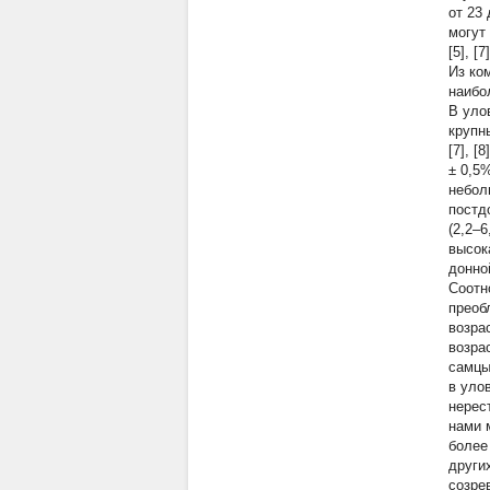
от 23 
могут
[5], [7
Из ко
наибо
В уло
крупны
[7], 
± 0,5
небол
постд
(2,2–
высок
донно
Соотн
преоб
возра
возра
самцы
в уло
нерес
нами 
более
други
созре