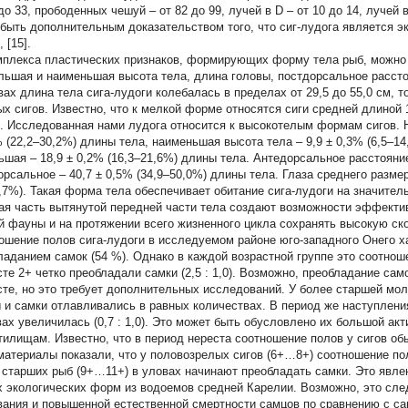
до 33, прободенных чешуй – от 82 до 99, лучей в D – от 10 до 14, лучей 
 быть дополнительным доказательством того, что сиг-лудога является э
], [15].
мплекса пластических признаков, формирующих форму тела рыб, можно
льшая и наименьшая высота тела, длина головы, постдорсальное рассто
вах длина тела сига-лудоги колебалась в пределах от 29,5 до 55,0 см, т
х сигов. Известно, что к мелкой форме относятся сиги средней длиной 10–
[8]. Исследованная нами лудога относится к высокотелым формам сигов.
% (22,2–30,2%) длины тела, наименьшая высота тела – 9,9 ± 0,3% (6,5–14
ьшая – 18,9 ± 0,2% (16,3–21,6%) длины тела. Антедорсальное расстояние 
орсальное – 40,7 ± 0,5% (34,9–50,0%) длины тела. Глаза среднего разме
6,7%). Такая форма тела обеспечивает обитание сига-лудоги на значите
ая часть вытянутой передней части тела создают возможности эффекти
й фауны и на протяжении всего жизненного цикла сохранять высокую ско
ошение полов сига-лудоги в исследуемом районе юго-западного Онего 
ладанием самок (54 %). Однако в каждой возрастной группе это соотноше
сте 2+ четко преобладали самки (2,5 : 1,0). Возможно, преобладание са
сте, но это требует дополнительных исследований. У более старшей мо
 и самки отлавливались в равных количествах. В период же наступлени
вах увеличилась (0,7 : 1,0). Это может быть обусловлено их большой ак
тилищам. Известно, что в период нереста соотношение полов у сигов обы
материалы показали, что у половозрелых сигов (6+…8+) соотношение поло
 старших рыб (9+…11+) в уловах начинают преобладать самки. Это явле
х экологических форм из водоемов средней Карелии. Возможно, это сле
вания и повышенной естественной смертности самцов по сравнению с са