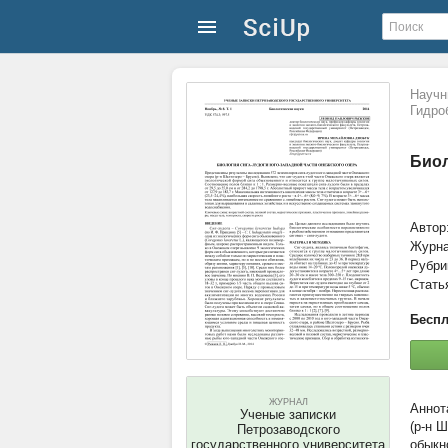
Научн
Гидро
Биол
Автор
Журн
Рубри
Стать
Беспл
ЖУРНАЛ
Ученые записки
(р-н 
Петрозаводского
государственного университета
обыкн