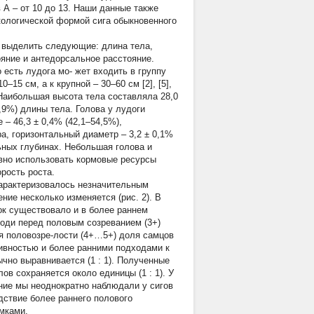
в А – от 10 до 13. Наши данные также
кологической формой сига обыкновенного
 выделить следующие: длина тела,
яние и антедорсальное расстояние.
о есть лудога мо- жет входить в группу
15 см, а к крупной – 30–60 см [2], [5],
 Наибольшая высота тела составляла 28,0
,9%) длины тела. Голова у лудоги
– 46,3 ± 0,4% (42,1–54,5%),
ра, горизонтальный диаметр – 3,2 ± 0,1%
льных глубинах. Небольшая голова и
вно использовать кормовые ресурсы
рость роста.
характеризовалось незначительным
ние несколько изменяется (рис. 2). В
мок существовало и в более раннем
лоди перед половым созреванием (3+)
я половозре-лости (4+…5+) доля самцов
тивностью и более ранними подходами к
чно выравнивается (1 : 1). Полученные
в сохраняется около единицы (1 : 1). У
ние мы неоднократно наблюдали у сигов
дствие более раннего полового
мками.