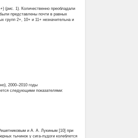
) (рис. 1). Количественно преобладали
+ были представлены почти в равных
х групп 2+, 10+ и 11+ незначительна и
но), 2000–2010 годы
уется следующими показателями:
шетниковым и А. А. Лукиным [10] при
берных тычинок у сига-лудоги колеблется