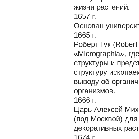
жизни растений.
1657 г.
Основан универси
1665 г.
Роберт Гук (Rober
«Micrographia», г
структуры и предс
структуру ископае
выводу об органи
организмов.
1666 г.
Царь Алексей Мих
(под Москвой) для
декоративных раст
1674 г.