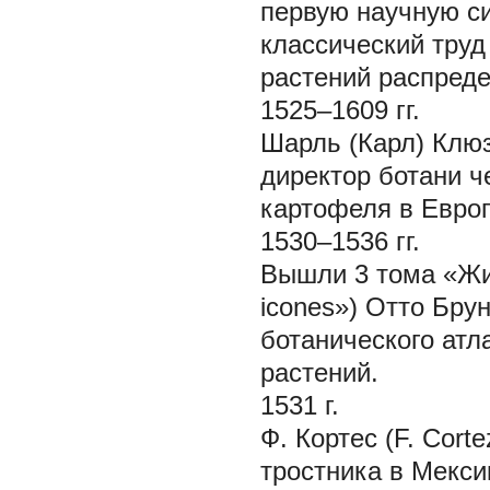
первую научную си
классический труд 
растений распреде
1525–1609 гг.
Шарль (Карл) Клюзи
директор ботани
ч
картофеля в Евро
1530–1536 гг.
Вышли 3 тома «Жи
icones») Отто Брун
ботанического атл
растений.
1531 г.
Ф. Кортес (F. Cort
тростника в Мекси