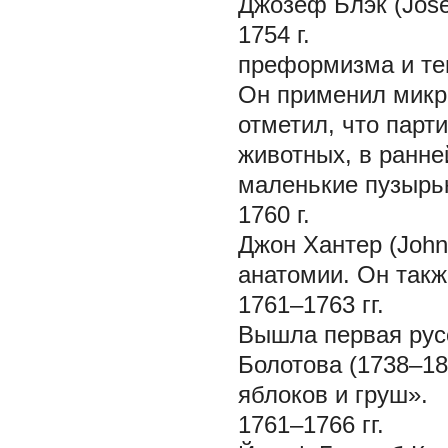
Джозеф Блэк (Jose
1754 г.
преформизма и те
Он применил микр
отметил, что парт
животных, в ранне
маленькие пузырьк
1760 г.
Джон Хантер (John
анатомии. Он такж
1761–1763 гг.
Вышла первая рус
Болотова (1738–18
яблоков и груш».
1761–1766 гг.