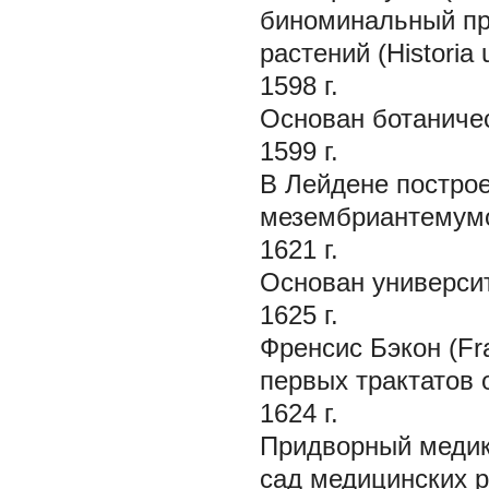
биноминальный пр
растений (Historia 
1598 г.
Основан ботаничес
1599 г.
В Лейдене постро
мезембриантемум
1621 г.
Основан университ
1625 г.
Френсис Бэкон (Fr
первых трактатов 
1624 г.
Придворный медик 
сад медицинских ра