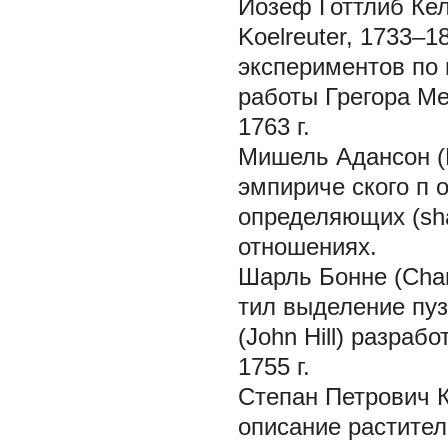
Йозеф Готтлиб Кел
Koelreuter, 1733–
экспериментов по 
работы Грегора М
1763 г.
Мишель Адансон (M
эмпириче
ского п
о
определяющих (sh
отношениях.
Шарль Бонне (Cha
тил выделение пу
(John Hill) разраб
1755 г.
Степан Петрович 
описание растител