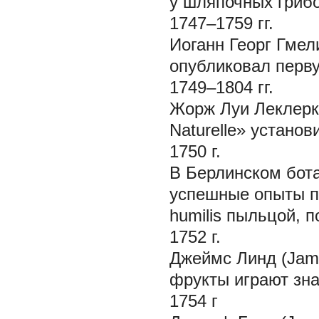
у шляпочных грибо
1747–1759 гг.
Иоганн Георг Гмел
опубликовал первую
1749–1804 гг.
Жорж Луи Леклерк 
Naturelle» устано
1750 г.
В Берлинском бот
успешные опыты 
humilis
пыльцой, п
1752 г.
Джеймс Линд (Jame
фрукты играют зна
1754 г