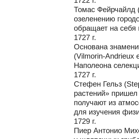
1722 г.
Томас Фейрчайлд (
озеленению городо
обращает на себя
1727 г.
Основана знамени
(Vilmorin-Andrieux
Наполеона селекц
1727 г.
Стефен Гельз (Ste
растений» пришел 
получают из атмо
для изучения физи
1729 г.
Пиер Антонио Михе