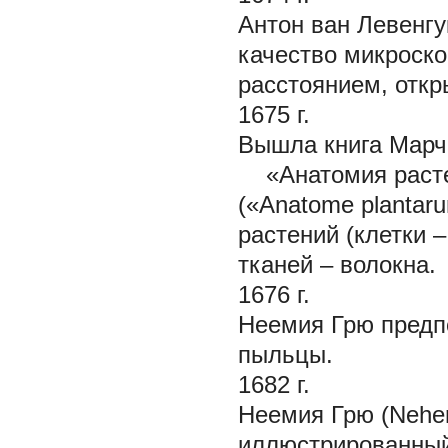
Антон ван Левенгу
качество микроск
расстоянием, откр
1675 г.
Вышла книга Марче
«Анатомия раст
(«Anatome plantar
растений (клетки 
тканей – волокна.
1676 г.
Неемия Грю предп
пыльцы.
1682 г.
Неемия Грю (Nehe
иллюстрированный 