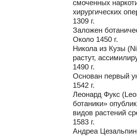
смоченных наркоти
хирургических опе
1309 г.
Заложен ботаниче
Около 1450 г.
Никола из Кузы (N
растут, ассимилиру
1490 г.
Основан первый ун
1542 г.
Леонард Фукс (Leo
ботаники» опублико
видов растений ср
1583 г.
Андреа Цезальпин 