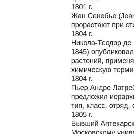
1801 г.
Жан Сенебье (Jean
прорастают при от
1804 г.
Никола-Теодор де 
1845) опубликовал
растений, примен
химическую терми
1804 г.
Пьер Андре Латре
предложил иерархи
тип, класс, отряд,
1805 г.
Бывший Аптекарск
Московскому униве