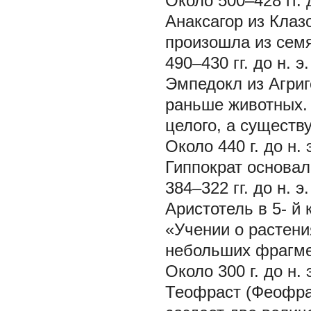
Около 500–428 гг. д
Анаксагор из Клаз
произошла из семя
490–430 гг. до н. э.
Эмпедокл из Агриг
раньше животных. 
целого, а существ
Около 440 г. до н. 
Гиппократ основа
384–322 гг. до н. э.
Аристотель в 5- й
«Учении о растени
небольших фрагме
Около 300 г. до н. 
Теофраст (Феофраст