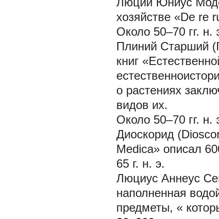
Люций Юниус Моде
хозяйстве «De re ru
Около 50–70 гг. н. 
Плиний Старший (Га
книг «Естественной 
естественноистори
о растениях заклю
видов их.
Около 50–70 гг. н. 
Диоскорид (Dioscor
Medica» описал 60
65 г. н. э.
Люциус Аннеус Сен
наполненная водой
предметы, « котор