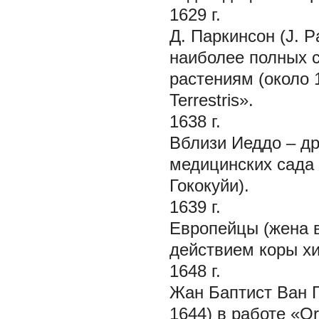
1629 г.
Д. Паркинсон (J. P
наиболее полных 
растениям (около 1
Terrestris».
1638 г.
Вблизи Иеддо – д
медицинских сада 
Гококуйи).
1639 г.
Европейцы (жена в
действием коры хи
1648 г.
Жан Баптист Ван Г
1644) в работе «Or