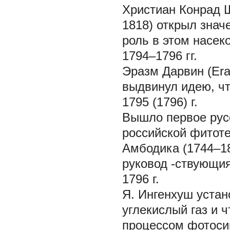
Христиан Конрад Ш
1818) открыл знач
роль в этом насек
1794–1796 гг.
Эразм Дарвин (Era
выдвинул идею, чт
1795 (1796) г.
Вышло первое русс
российской фитот
Амбодика (1744–18
руковод -ствующия
1796 г.
Я. Ингенхуш устан
углекислый газ и 
процессом фотоси