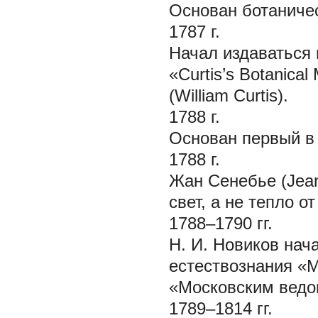
Основан ботаничес
1787 г.
Начал издаваться
«Curtis’s Botanic
(William Curtis).
1788 г.
Основан первый в 
1788 г.
Жан Сенебье (Jean
свет, а не тепло 
1788–1790 гг.
Н. И. Новиков нач
естествознания «М
«Московским ведо
1789–1814 гг.