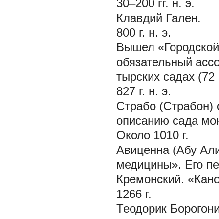
30–200 гг. н. э.
Клавдий Гален.
800 г. н. э.
Вышел «Городской
обязательный ассо
тырских садах (72 
827 г. н. э.
Страбо (Страбон)
описанию сада мо
Около 1010 г.
Авиценна (Абу Али
медицины». Его пе
Кремонский. «Кано
1266 г.
Теодорик Борогони