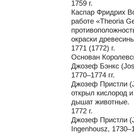
1759 г.
Каспар Фридрих Вол
работе «Theoria G
противоположность
окраски древесины
1771 (1772) г.
Основан Королевск
Джозеф Бэнкс (Jos
1770–1774 гг.
Джозеф Пристли (J
открыл кислород и
дышат животные.
1772 г.
Джозеф Пристли (J
Ingenhousz, 1730–