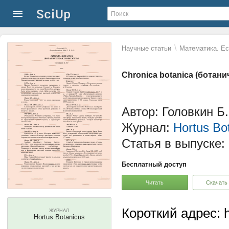
\
Научные статьи
Математика. Ес
Chronica botanica (ботан
Автор: Головкин Б.
Журнал:
Hortus Bo
Статья в выпуске:
Бесплатный доступ
Читать
Скачать
Короткий адрес: h
ЖУРНАЛ
Hortus Botanicus