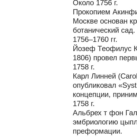
Около 1756 г.
Прокопием Акинфи
Москве основан кр
ботанический сад.
1756–1760 гг.
Йозеф Теофилус Кё
1806) провел перв
1758 г.
Карл Линней (Carol
опубликовал «Syst
концепции, приним
1758 г.
Альбрех т фон Галл
эмбриологию цыпл
преформации.