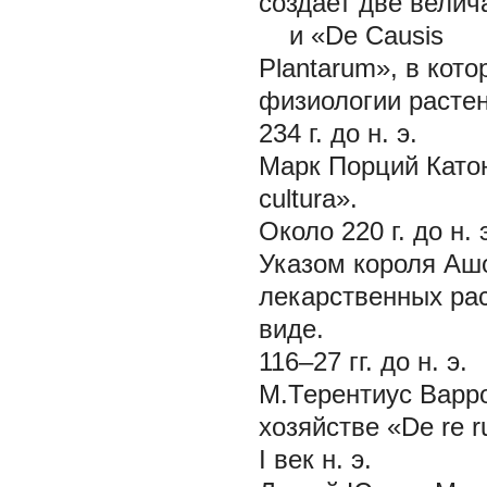
создает две велича
и «De Causis
Plantarum», в кот
физиологии растен
234 г. до н. э.
Марк Порций Катон
cultura».
Около 220 г. до н. 
Указом короля Аш
лекарственных рас
виде.
116–27 гг. до н. э.
М.Терентиус Варро
хозяйстве «De re ru
I век н. э.