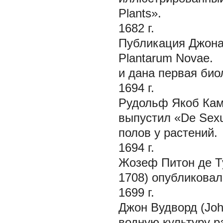
Plants».
1682 г.
Публикация Джона 
Plantarum Novae.
и дана первая био
1694 г.
Рудольф Якоб Каме
выпустил «De Sexu
полов у растений.
1694 г.
Жозеф Питон де Ту
1708) опубликовал
1699 г.
Джон Вудворд (Jo
водную культуру р