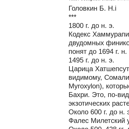
Головкин Б. Н.i
***
1800 г. до н. э.
Кодекс Хаммурапи
двудомных финико
понят до 1694 г. н. 
1495 г. до н. э.
Царица Хатшепсут 
видимому, Сомали)
Myroxylon), котор
Бахри. Это, по-ви
экзотических раст
Около 600 г. до н. 
Фалес Милетский у