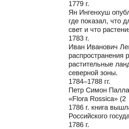
1779 г.
Ян Ингенхуш опубл
где показал, что 
свет и что растени
1783 г.
Иван Иванович Леп
распространения р
растительные лан
северной зоны.
1784–1788 гг.
Петр Симон Палла
«Flora Rossica» (
1786 г. книга выш
Российского госуд
1786 г.