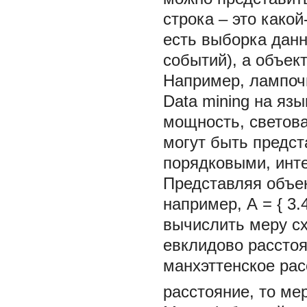
строка – это како
есть выборка данн
событий), а объект
Например, лампочка
Data mining на яз
мощность, светова
могут быть предс
порядковыми, инт
Представляя объе
например,
А
=
{
3.
вычислить меру сх
евклидово расстоя
манхэттенское рас
расстояние, то ме