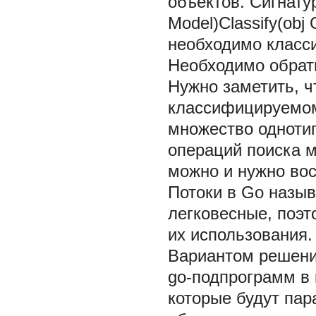
объектов. Сигнат
Model)Classify(obj O
необходимо класси
Необходимо обрат
Нужно заметить, ч
классифицируемом
множество одноти
операций поиска 
можно и нужно во
Потоки в Go назы
легковесные, поэт
их использования.
Вариантом решени
go-подпрограмм в 
которые будут па