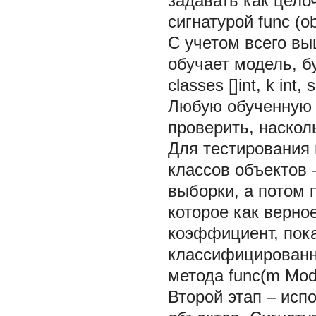
задавать как цело
сигнатурой
func (o
С учетом всего вы
обучает модель, б
classes []int, k int
Любую обученную 
проверить, наскол
Для тестирования
классов объектов 
выборки, а потом 
которое как верно
коэффициент, пок
классифицированн
метода
func(m Mode
Второй этап – ис