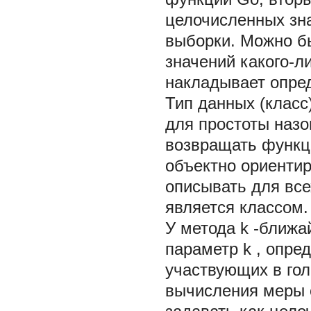
целочисленных зн
выборки. Можно бы
значений какого-л
накладывает опре
Тип данных (класс
для простоты наз
возвращать функц
объектно ориенти
описывать для все
является классом.
У метода
k
-ближа
параметр
k
, опре
участвующих в го
вычисления меры 