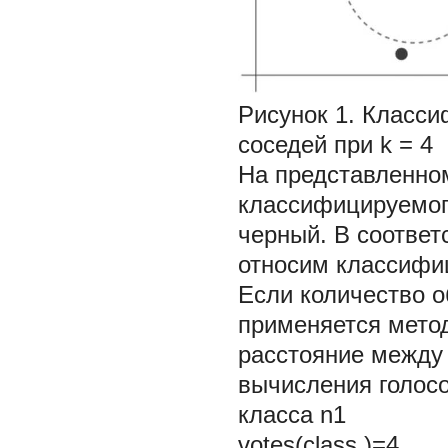
Рисунок 1.
Класси
соседей при
k
= 4
На представленно
классифицируемого
черный. В соотве
относим классифиц
Если количество о
применяется метод
расстояние между 
вычисления голос
класса n1
votes(class )=4 •