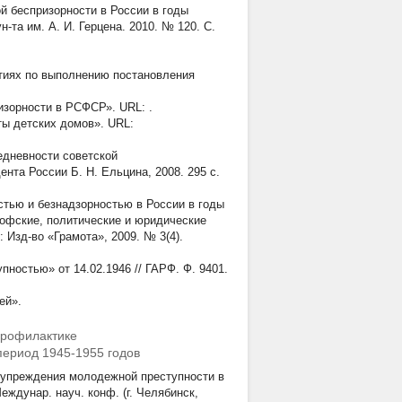
й беспризорности в России в годы
н-та им. А. И. Герцена. 2010. № 120. С.
тиях по выполнению постановления
ризорности в РСФСР». URL:
.
ы детских домов». URL:
едневности советской
нта России Б. Н. Ельцина, 2008. 295 с.
стью и безнадзорностью в России в годы
софские, политические и юридические
 Изд-во «Грамота», 2009. № 3(4).
ностью» от 14.02.1946 // ГАРФ. Ф. 9401.
ей».
профилактике
период 1945-1955 годов
дупреждения молодежной преступности в
ждунар. науч. конф. (г. Челябинск,