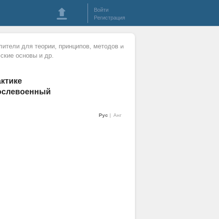
Войти
Регистрация
ители для теории, принципов, методов и
ские основы и др.
ктике
послевоенный
Рус
Анг