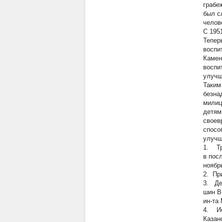
грабе
был с
челове
С 195
Тепер
воспи
Камен
воспи
улучш
Таким
безна
милиц
детям
своев
спосо
улучш
1.
Тру
в пос
ноябр
2. Пр
3.
Де
шин В
ин-та
4. Ис
Казан