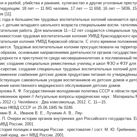
жи и разбой, убийства и ранения, хулиганство и другие уголовные прест
ледующим: 18 лет — 11 841 человек, 17 лет — 11 658, 16 лет — 5836, 15
к [11].
1 года в большинстве трудовых воспитательных колоний начинается орга
ь с детьми младшего школьного возраста специальными воспи- тателям
тательная работа. Для мальчиков 11—12 лет создаются специальные т
номостская трудовая воспитательная колония УМВД Краснодарского кр
тательная колония УМВД Кировской области. С этого времени положение
ается. Трудовые воспитательные колонии просуществовали на территори
 образом, основными направлениями деятельности органов государстве
дзорности и преступности среди несовершеннолетних в послевоенный пе
ии; создание специальных ремесленных училищ и школ ФЗО и ФЗУ для 
-сиротам; создание специальных трудовых воспитательных колоний для
ременное снабжение детских домов продуктами питания по утверждённы
бствующих самовольным уходам воспитанников из детских домов и детс
ение качественного медицинского обслуживания детских домов.
нова А. Ф.
Государственная молодежная политика СССР в области пр
левоенное время // Актуальные вопросы юридических наук : Материалы М
ь 2012 г.). Челябинск : Два комсомольца, 2012. С. 11—15.
иказ НКВД СССР от 25.06.1945 № 0246.
мин В. А., Иванов В. Е., Лучинин А. В., Ляу-
. П.
Очерки истории органов внутренних дел Российского государства. Е
 МВД России, 2001.
тория полиции и милиции России : хрестоматия / сост. М. Ю. Гребенкин, 
ский юрид. ин-т МВД России, 2001.