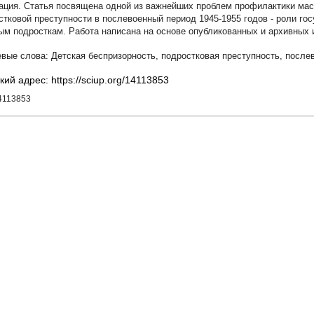
Статья посвящена одной из важнейших проблем профилактики мас
стковой преступности в послевоенный период 1945-1955 годов - роли го
ым подросткам. Работа написана на основе опубликованных и архивных 
Детская беспризорность
,
подростковая преступность
,
после
кий адрес: https://sciup.org/14113853
4113853