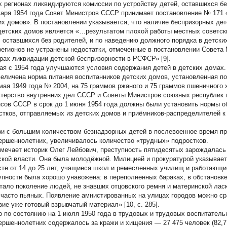
х регионах ликвидируются комиссии по устройству детей, оставшихся бе
варя 1954 года Совет Министров СССР принимает постановление № 171
их домов». В постановлении указывается, что наличие беспризорных де
детских домов является «…результатом плохой работы местных советск
, оставшихся без родителей, и по наведению должного порядка в детских
регионов не устранены недостатки, отмеченные в постановлении Совета
рах ликвидации детской беспризорности в РСФСР» [9].
ая с 1954 года улучшаются условия содержания детей в детских домах.
величена норма питания воспитанников детских домов, установленная 
 мая 1949 года № 2004, на 75 граммов ржаного и 75 граммов пшеничного 
терство внутренних дел СССР и Советы Министров союзных республик 
сов СССР в срок до 1 июня 1954 года должны были установить нормы о
стков, отправляемых из детских домов и приёмников-распределителей 
зи с большим количеством безнадзорных детей в послевоенное время пр
ершеннолетних, увеличивалось количество «трудных» подростков.
тмечает историк Олег Лейбович, преступность пятидесятых зарождалась
ской власти. Она была молодёжной. Милицией и прокуратурой указывает
сте от 14 до 25 лет, учащиеся школ и ремесленных училищ и работающи
упности была хорошо унавожена: в переполненных бараках, в обстанов
тало поколение людей, не знавших отцовского ремня и материнской лас
 часто пьяных. Появление амнистированных на улицах городов можно ср
вие уже готовый взрывчатый материал» [10, с. 285].
о по состоянию на 1 июля 1950 года в трудовых и трудовых воспитател
ершеннолетних содержалось за кражи и хищения — 27 475 человек (82,7