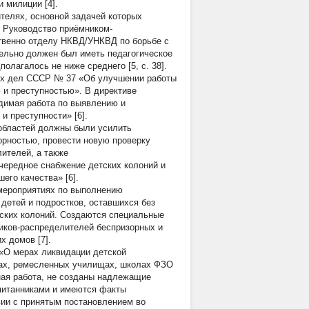
 милиции [4].
телях, основной задачей которых
. Руководство приёмником-
твенно отделу НКВД/УНКВД по борьбе с
тельно должен был иметь педагогическое
лагалось не ниже среднего [5, c. 38].
них дел СССР № 37 «Об улучшении работы
 и преступностью». В директиве
одимая работа по выявлению и
и преступности» [6].
областей должны были усилить
орностью, провести новую проверку
ителей, а также
очередное снабжение детских колоний и
го качества» [6].
 мероприятиях по выполнению
детей и подростков, оставшихся без
тских колоний. Создаются специальные
иков-распределителей беспризорных и
х домов [7].
«О мерах ликвидации детской
мах, ремесленных училищах, школах ФЗО
ная работа, не созданы надлежащие
спитанниками и имеются факты
твии с принятым постановлением во