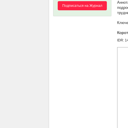
Подписаться на Журнал
подро
трудн
Корот
IDR: 1