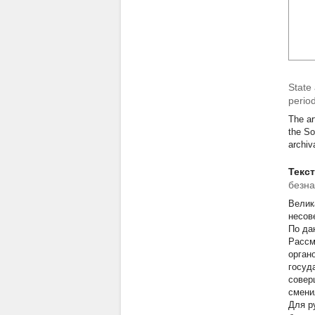
State 
perio
The ar
the So
archiv
Текс
безна
Велик
несов
По да
Рассм
орган
госуд
совер
смени
Для р