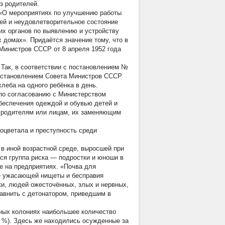
з родителей.
 «О мероприятиях по улучшению работы
тей и неудовлетворительное состояние
их органов по выявлению и устройству
 домах». Придаётся значение тому, что в
 Министров СССР от 8 апреля 1952 года
 Так, в соответствии с постановлением №
постановлением Совета Министров СССР
хлеба на одного ребёнка в день.
по согласованию с Министерством
беспечения одеждой и обувью детей и
к родителям или лицам, их заменяющим
оцветала и преступность среди
 в иной возрастной среде, выросшей при
ся группа риска — подростки и юноши в
е на предприятиях. «Почва для
ке ужасающей нищеты и бесправия
ки, людей ожесточённых, злых и нервных,
авнить с детонатором, приведшим в
ьных колониях наибольшее количество
 %). Здесь же находились осужденные за