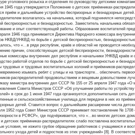
туре уголовного розыска и отделения по руководству детскими комнатами
ня 1945 года утверждается Положение о детских приёмниках-распредели
ся приём и дальнейшее устройство беспризорных и безнадзорных детей
еделителем возлагалось на начальника, который подчинялся непосредс
ой беспризорностью и безнадзорностью. Заместитель начальника обяза
ование и опыт соответствующей работы. Образование воспитателей предпо
враля 1946 года принимается Директива Народного комиссара внутрен
ов НКВД/УНКВД по борьбе с детской беспризорностью, безнадзорностью
алось, что «…в ряде республик, краёв и областей не проводится необх
нению причин, способствующих детской беспризорности, безнадзорности 
ные комиссары внутренних дел республик и начальники УНКВД краёв и 
одство работой отделов по борьбе с детской беспризорностью и безнадз
ы трудовых и трудовых воспитательных колоний и приёмников-распредел
евременно изымать ребят с улицы и на транспорте... обеспечить перво
ников-распределителей продовольствием и вещевым довольствием лучше
иказу министра внутренних дел СССР № 155 от 25 апреля 1947 года «О
новления Совета Министров СССР «Об улучшении работы по устройству 
елей» в срок до 1 июня 1947 года организуется дополнительная сеть де
ленные и сельскохозяйственные училища для передачи в них из приёмн
дзорных детей. Ставится вопрос о дальнейшем расширении числа детски
еля 1952 года Совет Министров СССР принимает постановление № 1708 
изорности в РСФСР», где подчёркивается, что «…во многих детских до
 и детских приёмниках-распределителях слабо поставлена воспитатель
ые условия, не изжито грубое обращение работников с учащимися и во
ольного ухода детей и подростков из этих учреждений» [8]. В соответс