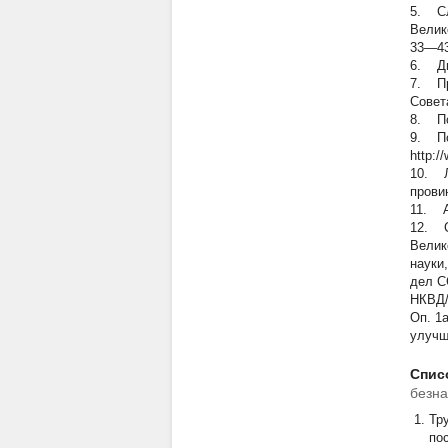
5.
Сла
Велико
33—43
6. Ди
7. Пр
Совет
8. По
9. По
http:/
10.
Ле
прови
11. А
12.
Сл
Велик
науки
дел С
НКВД/
Оп. 1а
улучш
Спис
безна
Тр
по