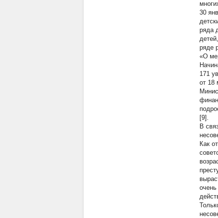
многи
30 ян
детск
ряда 
детей
ряде 
«О ме
Начин
171 у
от 18
Минис
финан
подро
[9].
В свя
несов
Как о
совет
возра
прест
вырас
очень
дейст
Тольк
несов