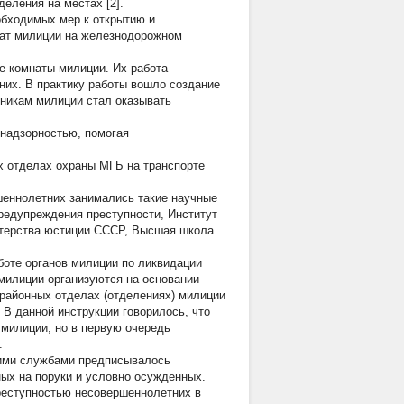
еления на местах [2].
обходимых мер к открытию и
нат милиции на железнодорожном
е комнаты милиции. Их работа
их. В практику работы вошло создание
дникам милиции стал оказывать
знадзорностью, помогая
х отделах охраны МГБ на транспорте
шеннолетних занимались такие научные
предупреждения преступности, Институт
стерства юстиции СССР, Высшая школа
боте органов милиции по ликвидации
 милиции организуются на основании
 районных отделах (отделениях) милиции
В данной инструкции говорилось, что
 милиции, но в первую очередь
.
гими службами предписывалось
ных на поруки и условно осужденных.
преступностью несовершеннолетних в