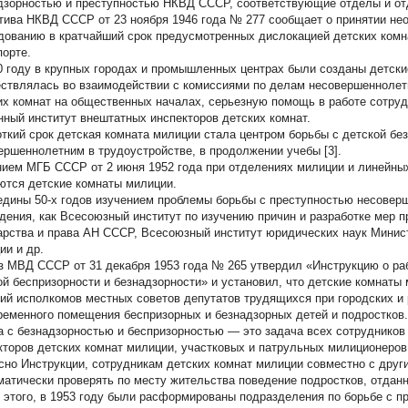
дзорностью и преступностью НКВД СССР, соответствующие отделы и отд
тива НКВД СССР от 23 ноября 1946 года № 277 сообщает о принятии не
дованию в кратчайший срок предусмотренных дислокацией детских ком
порте.
0 году в крупных городах и промышленных центрах были созданы детски
ствлялась во взаимодействии с комиссиями по делам несовершеннолетн
их комнат на общественных началах, серьезную помощь в работе сотру
нный институт внештатных инспекторов детских комнат.
откий срок детская комната милиции стала центром борьбы с детской бе
ершеннолетним в трудоустройстве, в продолжении учебы [3].
нием МГБ СССР от 2 июня 1952 года при отделениях милиции и линейны
ются детские комнаты милиции.
едины 50-х годов изучением проблемы борьбы с преступностью несовер
дения, как Всесоюзный институт по изучению причин и разработке мер 
арства и права АН СССР, Всесоюзный институт юридических наук Мини
ии и др.
з МВД СССР от 31 декабря 1953 года № 265 утвердил «Инструкцию о ра
ой беспризорности и безнадзорности» и установил, что детские комнаты
ий исполкомов местных советов депутатов трудящихся при городских и
ременного помещения беспризорных и безнадзорных детей и подростков. 
а с безнадзорностью и беспризорностью — это задача всех сотрудников
кторов детских комнат милиции, участковых и патрульных милиционеров
сно Инструкции, сотрудникам детских комнат милиции совместно с дру
матически проверять по месту жительства поведение подростков, отдан
 этого, в 1953 году были расформированы подразделения по борьбе с 