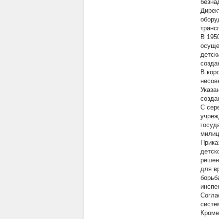
безна
Дирек
обору
транс
В 195
осуще
детск
созда
В кор
несов
Указа
созда
С сер
учреж
госуд
милиц
Прика
детск
решен
для в
борьб
инспе
Согла
систе
Кроме