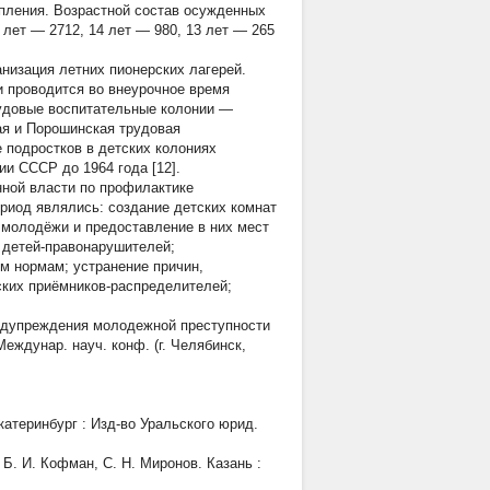
упления. Возрастной состав осужденных
 лет — 2712, 14 лет — 980, 13 лет — 265
низация летних пионерских лагерей.
и проводится во внеурочное время
рудовые воспитательные колонии —
ая и Порошинская трудовая
 подростков в детских колониях
и СССР до 1964 года [12].
нной власти по профилактике
риод являлись: создание детских комнат
молодёжи и предоставление в них мест
 детей-правонарушителей;
м нормам; устранение причин,
ких приёмников-распределителей;
едупреждения молодежной преступности
еждунар. науч. конф. (г. Челябинск,
катеринбург : Изд-во Уральского юрид.
Б. И. Кофман, С. Н. Миронов. Казань :