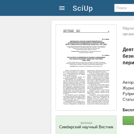
Научн
орган
Деят
безн
пери
Автор
Журн
Рубри
Стать
Беспл
ЖУРНАЛ
Симбирский научный Вестник