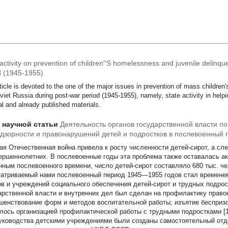
activity on prevention of children''S homelessness and juvenile delinq
d (1945-1955)
ticle is devoted to the one of the major issues in prevention of mass childre
viet Russia during post-war period (1945-1955), namely, state activity in helpi
al and already published materials.
т научной статьи
Деятельность органов государственной власти п
дзорности и правонарушений детей и подростков в послевоенный 
ая Отечественная война привела к росту численности детей-сирот, а сле
ершеннолетних. В послевоенные годы эта проблема также оставалась ак
нным послевоенного времени, число детей-сирот составляло 680 тыс. че
атриваемый нами послевоенный период 1945—1955 годов стал временем
ов и учреждений социального обеспечения детей-сирот и трудных подрос
арственной власти и внутренних дел был сделан на профилактику право
шенствование форм и методов воспитательной работы; изъятие беспризо
лось организацией профилактической работы с трудными подростками [1
уководства детскими учреждениями были созданы самостоятельный отде