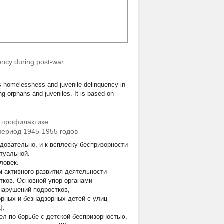
uency during post-war
n's homelessness and juvenile delinquency in
ng orphans and juveniles. It is based on
о профилактике
период 1945-1955 годов
довательно, и к всплеску беспризорности
туальной.
ловек.
 активного развития деятельности
тков. Основной упор органами
нарушений подростков,
рных и безнадзорных детей с улиц
].
л по борьбе с детской беспризорностью,