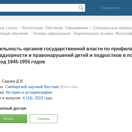
Подписки
\
\
ые статьи
Воспитание. Обучение. Образование
Специальные определ
\
изации обучения
Основы образования. Теоретические основы. Философ
ельность органов государственной власти по профила
адзорности и правонарушений детей и подростков в 
од 1945-1955 годов
: Седова Д.В.
ал:
Симбирский научный Вестник
@snv-ulsu
ка:
История и историография
я в выпуске:
4 (14), 2013 года.
атный доступ
Читать
Скачать