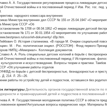
вко А. А.
Государственное регулирование процесса ликвидации детско
й Отечественной войны и в послевоенный период // Изв. Рос. гос. пед. у
.
ректива народного комиссара внутренних
иказ Министра внутренних дел СССР № 155 от 25.04.1947 «О мероприя
а Министров СССР «Об
становление № 1708 от 08.04.1952 «О мерах ликвидации детской бесп
становление № 171 от 30.01.1954 «О мероприятиях по улучшению работ
/www.bestpravo.ru/sssr/eh-dokumenty/
d3p.htm.
йбович О.
История сталинизма. «В городе М. Очерки социальной повс
нции». М. : Рос. политическая энцикл. (РОССПЭН) : Фонд первого Президе
рхив НИПЦ «Мемориал». Коллекция документов.
авко А. А.
Роль специальных детских колоний в борьбе с беспризорно
ой Отечественной войны и послевоенный период // Исторические, фило
, культурология и искусствоведение. Вопросы теории и практики. Тамбов :
ССР «Об улучшении работы отделов
УНКВД по борьбе с детской беспризорностью, безнадзорностью и преступ
. Д. 214. Л. 25—26.
ении работы по устройству детей и подростков, оставшихся без родител
ок литературы
Деятельность органов государственной власти по 
дзорности и правонарушений детей и подростков в послевоенный 
унова А. Ф. Государственная молодежная политика СССР в области пре
слевоенное время//Актуальные вопросы юридических наук: Материалы Ме