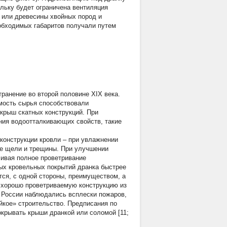
ольку будет ограничена вентиляция
ы или древесины хвойных пород и
еобходимых габаритов получали путем
ранение во второй половине XIX века.
имость сырья способствовали
крыш скатных конструкций. При
ния водоотталкивающих свойств, такие
конструкции кровли – при увлажнении
ые щели и трещины. При улучшении
чивая полное проветривание
ных кровельных покрытий дранка быстрее
ся, с одной стороны, преимуществом, а
 хорошо проветриваемую конструкцию из
в России наблюдались всплески пожаров,
йкое» строительство. Предписания по
окрывать крыши дранкой или соломой [11;