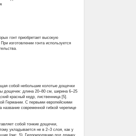
я
рых гонт приобретает высокую
При изготовлении гонта используется
тельства.
яющая собой небольшие колотые дощечки
ы дощечек: длина 20–80 см, ширина 6–25
ский красный кедр, лиственница [5].
ной Германии. С первыми европейскими
а название современной гибкой черепице
тавляет собой тонкие дощечки,
ому укладывается не в 2–3 слоя, как у
щие (рис. 5). Гидроизоляцию под дранку