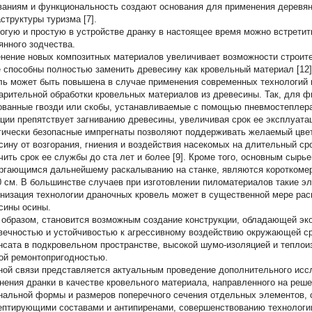
ваниям и функциональность создают основания для применения деревян
структуры туризма [7].
огую и простую в устройстве дранку в настоящее время можно встретит
янного зодчества.
нение новых композитных материалов увеличивает возможности строител
е способны полностью заменить древесину как кровельный материал [12
ль может быть повышена в случае применения современных технологий 
арительной обработки кровельных материалов из древесины. Так, для 
ованные гвозди или скобы, устанавливаемые с помощью пневмостеплера
ции препятствует загниванию древесины, увеличивая срок ее эксплуат
гически безопасные импрегнаты позволяют поддерживать желаемый цвет
сину от возгорания, гниения и воздействия насекомых на длительный ср
чить срок ее службы до ста лет и более [9]. Кроме того, основным сырь
ргающимся дальнейшему раскалыванию на станке, являются короткомерн
0 см. В большинстве случаев при изготовлении пиломатериалов такие э
низация технологии драночных кровель может в существенной мере ра
сины осины.
 образом, становится возможным создание конструкции, обладающей эк
вечностью и устойчивостью к агрессивному воздействию окружающей ср
нсата в подкровельном пространстве, высокой шумо-изоляцией и теплои
ой ремонтопригодностью.
ной связи представляется актуальным проведение дополнительного исс
нения дранки в качестве кровельного материала, направленного на реш
нальной формы и размеров поперечного сечения отдельных элементов, с
ептирующими составами и антипиренами, совершенствованию технологи