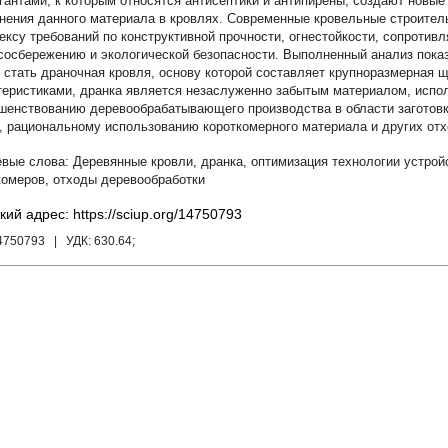
гантами, к которым относятся антисептики и антипирены, создают новые
нения данного материала в кровлях. Современные кровельные строите
ексу требований по конструктивной прочности, огнестойкости, сопротив
сосбережению и экологической безопасности. Выполненный анализ показа
 стать драночная кровля, основу которой составляет крупноразмерная 
теристиками, дранка является незаслуженно забытым материалом, испол
шенствованию деревообрабатывающего производства в области заготовк
, рациональному использованию короткомерного материала и других от
Деревянные кровли
,
дранка
,
оптимизация технологии устрой
комеров
,
отходы деревообработки
кий адрес: https://sciup.org/14750793
14750793
| УДК:
630.64;