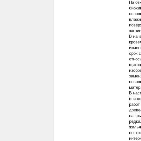
На от
биохи
основ
влажн
повер
загни
В нач
крове
измен
срок 
относ
щитов
изобр
замен
новов
матер
В нас
(шинд
работ
древе
на кр
редки
жилья
постр
интер