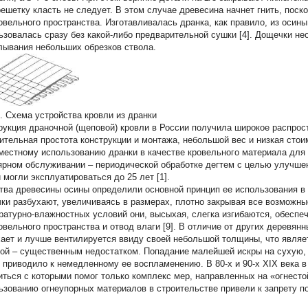
решетку класть не следует. В этом случае древесина начнет гнить, поск
овельного пространства. Изготавливалась дранка, как правило, из осин
ьзовалась сразу без какой-либо предварительной сушки [4]. Дощечки н
лывания небольших обрезков ствола.
5. Схема устройства кровли из дранки
рукция драночной (щеповой) кровли в России получила широкое распрост
ительная простота конструкции и монтажа, небольшой вес и низкая сто
местному использованию дранки в качестве кровельного материала для 
ярном обслуживании – периодической обработке дегтем с целью улучше
 могли эксплуатироваться до 25 лет [1].
тва древесины осины определили основной принцип ее использования в 
ки разбухают, увеличиваясь в размерах, плотно закрывая все возможн
ратурно-влажностных условий они, высыхая, слегка изгибаются, обеспе
овельного пространства и отвод влаги [9]. В отличие от других деревян
ает и лучше вентилируется ввиду своей небольшой толщины, что являет
гой – существенным недостатком. Попадание малейшей искры на сухую,
 приводило к немедленному ее воспламенению. В 80-х и 90-х XIX века 
иться с которыми помог только комплекс мер, направленных на «огнесто
ьзованию огнеупорных материалов в строительстве привели к запрету п