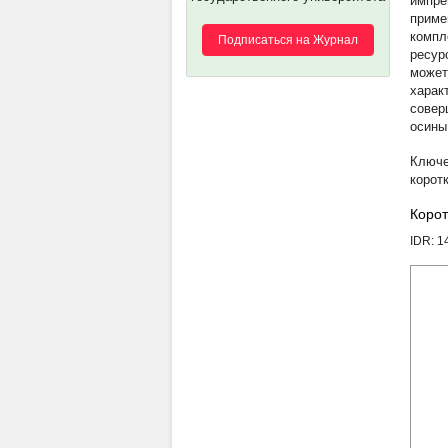
импре
приме
компл
Подписаться на Журнал
ресур
может
харак
совер
осины
корот
Корот
IDR: 