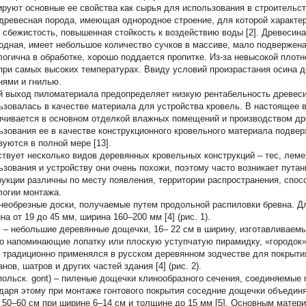
руют основные ее свойства как сырья для использования в строительств
древесная порода, имеющая однородное строение, для которой характе
 сбежистость, повышенная стойкость к воздействию воды [2]. Древесина 
одная, имеет небольшое количество сучков в массиве, мало подвержена
логична в обработке, хорошо поддается пропитке. Из-за невысокой плотн
при самых высоких температурах. Ввиду условий произрастания осина 
нями и гнилью.
 выход пиломатериала предопределяет низкую рентабельность древеси
ьзовалась в качестве материала для устройства кровель. В настоящее 
ичивается в основном отделкой влажных помещений и производством др
ьзования ее в качестве конструкционного кровельного материала подв
зуются в полной мере [13].
твует несколько видов деревянных кровельных конструкций – тес, лемех
ьзования и устройству они очень похожи, поэтому часто возникает путан
рукции различны по месту появления, территории распространения, спос
логии монтажа.
 необрезные доски, получаемые путем продольной распиловки бревна. Дли
а от 19 до 45 мм, ширина 160–200 мм [4] (рис. 1).
х
– небольшие деревянные дощечки, 16– 22 см в ширину, изготавливаем
о напоминающие лопатку или плоскую уступчатую пирамидку, «городок
 традиционно применялся в русском деревянном зодчестве для покрытия
нов, шатров и других частей здания [4] (рис. 2).
польск. gont) – пиленые дощечки клинообразного сечения, соединяемые п
даря этому при монтаже гонтового покрытия соседние дощечки объединя
 50–60 см при ширине 6–14 см и толщине до 15 мм [5]. Основным матер