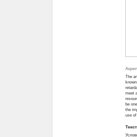
Aspen
The an
known,
retard
meet a
resour
be one
the im
use of
Текс
Услов