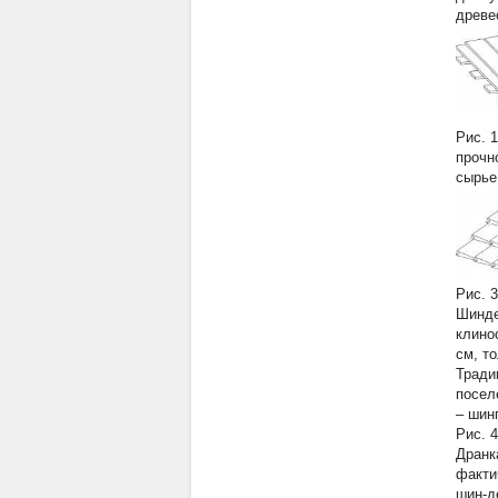
древе
Рис. 
прочн
сырье
Рис. 
Шинд
клино
см, т
Тради
посел
– шинг
Рис. 
Дранк
факти
шин-д