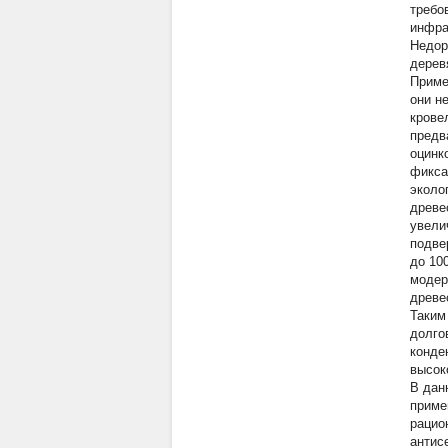
требо
инфра
Недор
дерев
Приме
они н
крове
предв
оцинк
фикса
эколо
древе
увели
подве
до 10
модер
древе
Таким
долго
конде
высок
В дан
приме
рацио
антис