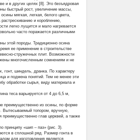
е и в других целях [8]. Это безъядровая
рны быстрый рост, увеличение массы,
осины мягкая, легкая, белого цвета,
 растрескиванию и короблению,
ости легко лущится и мало нагревается
довольно часто поражается различными
ны этой породы. Традиционно осина
время ее применение в строительстве
евесно-стружечных плит. Возможности
ержены многочисленным сомнениям и не
, гонт, шиндель, дранка. По характеру
ица и подмена понятий. Тем не менее эти
обу обработки сырья, виду материала и
на теса варьируется от 4 до 6,5 м,
ые преимущественно из осины, по форме
». Вытесываемый топором, вручную,
 преимущественно глав церквей, а также
о принципу «шип – паз» (рис. 3).
ются в сплошной ряд. Размер гонта в
иалом для изготовления является