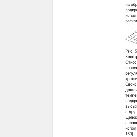
на об
подкр
испол
раска
Рис. 
Конст
Относ
повсе
регул
крыши
Свойс
дощеч
темпе
подкр
высых
с дру
щепок
справ
испол
160].