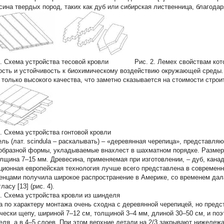
сина твердых пород, таких как дуб или сибирская лиственница, благодар
1. Схема устройства тесовой кровли Рис. 2. Лемех свойствам кото
ость и устойчивость к биохимическому воздействию окружающей среды. 
 только высокого качества, что заметно сказывается на стоимости строи
3. Схема устройства гонтовой кровли
ель
(лат. scindula – раскалывать) – «деревянная черепица», представл
образной формы, укладываемые внахлест в шахматном порядке. Размер
олщина 7–15 мм. Древесина, применяемая при изготовлении, – дуб, канад
ционная европейская технология лучше всего представлена в современ
енцами получила широкое распространение в Америке, со временем дал
ласу [13] (рис. 4).
4. Схема устройства кровли из шинделя
а
по характеру монтажа очень сходна с деревянной черепицей, но предс
чески щепу, шириной 7–12 см, толщиной 3–4 мм, длиной 30–50 см, и поэт
еля, а в 4–5 слоев. При этом верхние детали на 2/3 закрывают нижележа