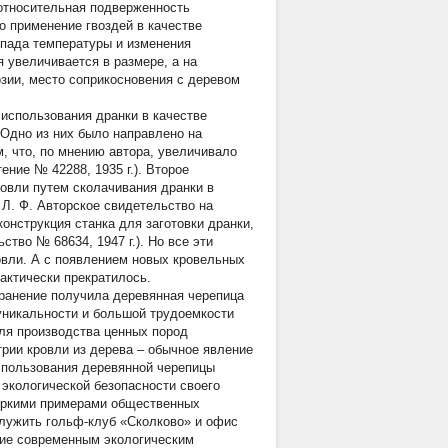
 относительная подверженность
 применение гвоздей в качестве
епада температуры и изменения
 увеличивается в размере, а на
озии, место соприкосновения с деревом
 использования дранки в качестве
 Одно из них было направлено на
, что, по мнению автора, увеличивало
ение № 42288, 1935 г.). Второе
овли путем сколачивания дранки в
 Л. Ф. Авторское свидетельство на
конструкция станка для заготовки дранки,
тво № 68634, 1947 г.). Но все эти
овли. А с появлением новых кровельных
актически прекратилось.
ранение получила деревянная черепица
 уникальности и большой трудоемкости
для производства ценных пород
трии кровли из дерева – обычное явление
спользования деревянной черепицы
экологической безопасности своего
 яркими примерами общественных
служить гольф-клуб «Сколково» и офис
твие современным экологическим