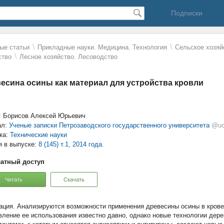
Подписки
\
\
ые статьи
Прикладные науки. Медицина. Технология
Сельское хозяй
\
ство
Лесное хозяйство. Лесоводство
есина осины как материал для устройства кровли
: Борисов Алексей Юрьевич
ал:
Ученые записки Петрозаводского государственного университета
@uc
ка:
Технические науки
я в выпуске:
8 (145) т.1, 2014 года.
атный доступ
Читать
Скачать
Анализируются возможности применения древесины осины в крове
вление ее использования известно давно, однако новые технологии дер