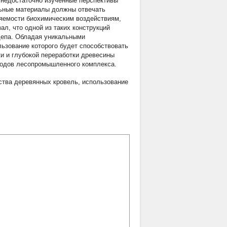
 недостаточно изученные перспективы
льные материалы должны отвечать
ляемости биохимическим воздействиям,
л, что одной из таких конструкций
щепа. Обладая уникальными
ьзование которого будет способствовать
и и глубокой переработки древесины
ходов лесопромышленного комплекса.
ства деревянных кровель
,
использование