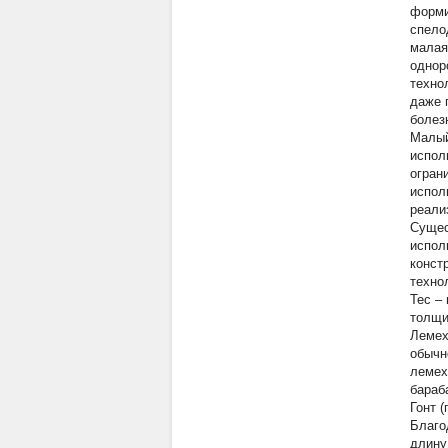
форми
спело
малая
однор
техно
даже 
болез
Малый
испол
огран
испол
реали
Сущес
испол
конст
техно
Тес
–
толщин
Леме
обычн
лемех
бараба
Гонт
(
Благо
длину