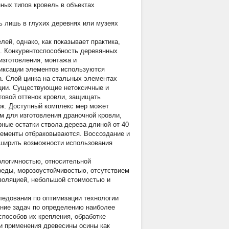
ных типов кровель в объектах
ь лишь в глухих деревнях или музеях
ей, однако, как показывает практика,
]. Конкурентоспособность деревянных
изготовления, монтажа и
фиксации элементов используются
. Слой цинка на стальных элементах
ации. Существующие нетоксичные и
овой оттенок кровли, защищать
ок. Доступный комплекс мер может
ем для изготовления драночной кровли,
ые остатки ствола дерева длиной от 40
лементы отбраковываются. Воссоздание и
сширить возможности использования
ологичностью, относительной
еды, морозоустойчивостью, отсутствием
золяцией, небольшой стоимостью и
ледования по оптимизации технологии
ение задач по определению наиболее
пособов их крепления, обработке
и применения древесины осины как