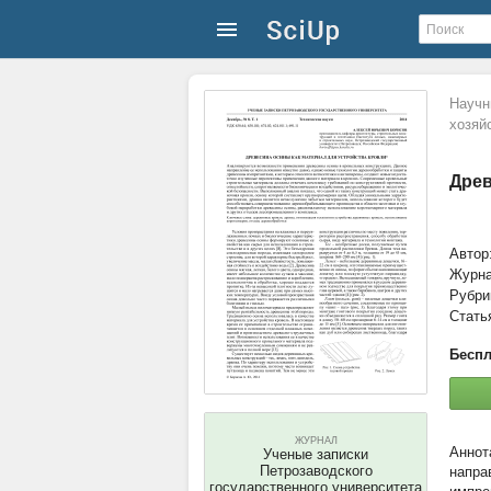
Научн
хозяй
Древ
Автор
Журн
Рубри
Стать
Беспл
ЖУРНАЛ
Ученые записки
Петрозаводского
напра
государственного университета