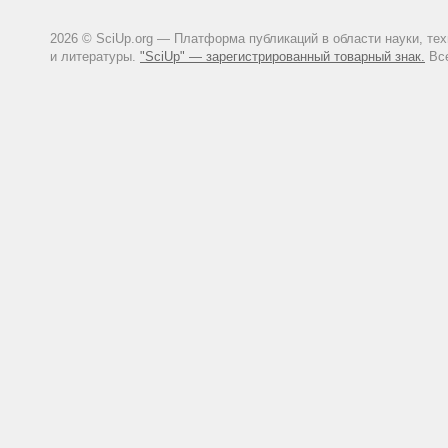
2026 © SciUp.org — Платформа публикаций в области науки, те
и литературы.
"SciUp" — зарегистрированный товарный знак.
Все