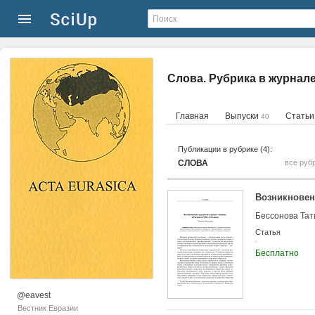
Слова. Рубрика в журнал
Главная
Выпуски
Стать
40
Публикации в рубрике (4):
СЛОВА
все руб
Возникновени
Бессонова Тат
Статья
Бесплатно
@eavest
Вестник Евразии