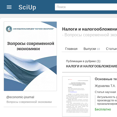
Налоги и налогообложени
- Вопросы современной эк
Главная
Выпуски
Стать
10
Публикации в рубрике (1):
НАЛОГИ И НАЛОГООБЛОЖЕНИ
Основные те
Журавлва Т.А.
Статья научная
@economic-journal
Актуальность 
производств к
Вопросы современной экономики
проанализиров
Российской Фе
Бесплатно
состояния, сд
исследуемый 