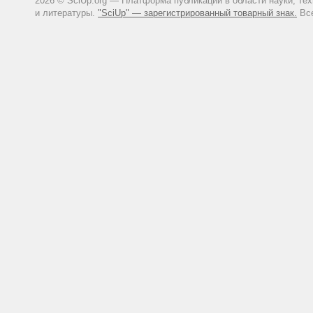
2026 © SciUp.org — Платформа публикаций в области науки, те
и литературы.
"SciUp" — зарегистрированный товарный знак.
Все