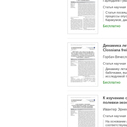
Гарягдыев Гув
Статья научная
Статья посвящ
процессы опус
Каракумов, да
наблюдения за
Бесплатно
биологическог
пробных площа
жизненных фор
характера его
растений пуст
Динамика ле
развития на п
Показано, что
Clossiana fr
песках, таких
примере зап
Горбач Вячесл
опустынивание
сравнивались 
Статья научная
Динамику лета
бабочками, вы
исследуемой т
определяют тр
Бесплатно
использовали 
распределению
имаго. Лет ба
заключалась в
К изучению 
приближалась 
полевки-эко
отрождения и 
первым и посл
Ивантер Эрнес
присутствия о
в локальных п
Статья научная
хода кривых ч
демографическ
На основании 
популяционной
соответствующ