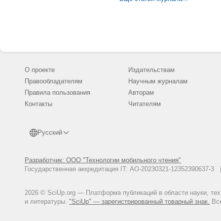
эксперимента 
концентраций, 
что ионы хром
суммарных час
воздействия. 
было статисти
могут увеличи
О проекте
Издательствам
Правообладателям
Научным журналам
Правила пользования
Авторам
Контакты
Читателям
Русский
Разработчик: ООО "Технологии мобильного чтения"
Государственная аккредитация IT: АО-20230321-12352390637-
2026 © SciUp.org — Платформа публикаций в области науки, те
и литературы.
"SciUp" — зарегистрированный товарный знак.
Все