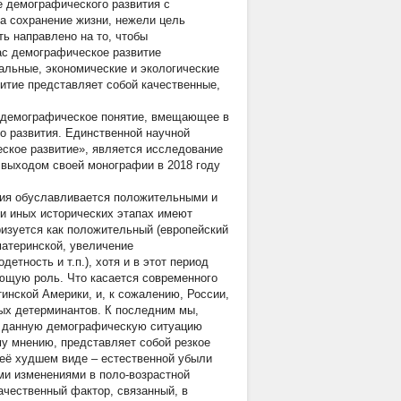
е демографического развития с
на сохранение жизни, нежели цель
ь направлено на то, чтобы
ас демографическое развитие
иальные, экономические и экологические
витие представляет собой качественные,
» демографическое понятие, вмещающее в
го развития. Единственной научной
еское развитие», является исследование
о выходом своей монографии в 2018 году
ния обуславливается положительными и
и иных исторических этапах имеют
ризуется как положительный (европейский
материнской, увеличение
етность и т.п.), хотя и в этот период
ющую роль. Что касается современного
инской Америки, и, к сожалению, России,
ых детерминантов. К последним мы,
 И данную демографическую ситуацию
му мнению, представляет собой резкое
её худшем виде – естественной убыли
ми изменениями в поло-возрастной
ачественный фактор, связанный, в