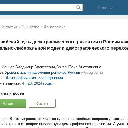
Подписки
\
\
ые статьи
Общество
Демография
зийский путь демографического развития в России ка
ально-либеральной модели демографического перехо
: Ионцев Владимир Алексеевич, Узкая Юлия Анатольевна
ал:
Уровень жизни населения регионов России
@vcugjournal
ка:
Демографические исследования
я в выпуске:
4 т.20, 2024 года.
атный доступ
Читать
Скачать
В статье рассматривается один из важнейших вопросов демограф
ей остро стоит вопрос выбора пути демографического развития. А учитыв