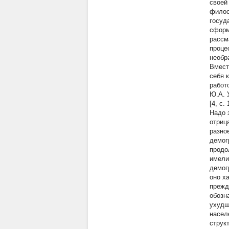
своей
филос
госуд
сформ
рассм
проце
необр
Вмест
себя 
работ
Ю.А. 
[4, с.
Надо 
отриц
разно
демог
продо
имели
демог
оно х
прежд
обозн
ухудш
насел
струк