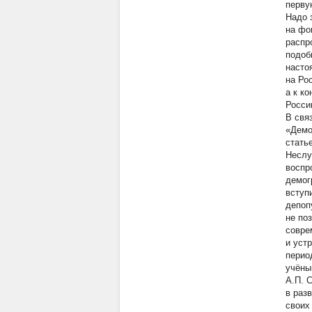
перву
Надо 
на фо
распр
подоб
насто
на Ро
а к к
Росси
В свя
«Демог
стать
Неслу
воспр
демог
вступ
депоп
не по
совре
и уст
перио
учёны
А.П. 
в раз
своих