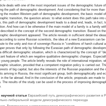
ticle deals with one of the most important issues of the demographic future of
ng the path of demographic development. And considering that for more than 
ing the modern Western path of demographic development, the basic model of w
aphic transition, the question arises: to what extent does this path take into 
n, this path of demographic development leads to a dead end, leads, in fact, 
tion. And how can it be otherwise if the main model of a family is a family with
l described in the concept of the second demographic transition. Based on the l
aphic development appeared. The article reveals in sufficient detail the ide
 according to some Russian scientists, the idea of a new Eurasianism can be 
bute to the unity and rise of sovereign Russia in "conditions of harsh cultural 
per proves that only by following the Eurasian path of demographic developme
 a difficult demographic situation, which is characterized by the concept of "d
icant feature of which are negative qualitative demographic changes. Especia
young people. The article briefly reveals the role of international migration, w
aphic situation, provided that a competent migration policy is carried out. Th
terests of big capital, but also the interests of the Russian population and the
ts arriving in Russia, the most significant group, both demographically and e
 in the far abroad. And in the conclusion of the article, proposals are made to
. The results of the study can be used in the process of improving demograph
.
т научной статьи
Евразийский путь демографического развития в Р
льно-либеральной модели демографического перехода