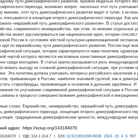
падному пути демографического развития, базовой моделью которого яв
рафического перехода, возникает вопрос: насколько этот путь учитыва
у мнению, этот путь демографического развития ведёт в тупик, к исчез
ь описывается в концепции второго демографического перехода. Как ал
ожили «евразийский путь демографического развития». В статье достат
ийства, современного неоевразийства, при этом, по мнению отдельных р
ийства может рассматриваться как национальная идея, которая способс
енной России в «условиях жёсткой культурно-цивилизационной экспансии
о идя по евразийскому пути демографического развития, Россия ещё мо
рафической ситуации, которая характеризуется нами понятием «демогра
мой чертой которого являются негативные качественные демографически
нно среди молодёжи. В статье кратко раскрывается роль международной
бствовать выходу из сложной демографической ситуации, при условии п
ики. Эта политика должна учитывать интересы российского населения и
нтов, прибывающих в Россию, наиболее значимой группой, как в демогр
 стать старообрядцы, проживающие в основном в дальнем зарубежье. И
ожения по улучшению современной демографической ситуации в России.
ьзованы в процессе совершенствования демографической и миграционно
Евразийство
,
неоевразийство
,
евразийский путь демографич
ь демографического перехода
,
концепция второго демографического пе
уляция
,
традиционные демографические ценности
,
международная мигр
кий адрес: https://sciup.org/143184070
143184070
| УДК:
314.1-314.7
| DOI:
10.52180/1999-9836_2024_20_4_9_597