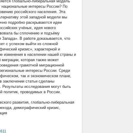
ляется глобально-либеральная модель
ет национальные интересы России? По
новению российского населения. Эта
ьтернативу этой западной модели мы
очно подробно раскрываются идеи
оссийских учёных, идея нового
твовала бы сплочению и подъёму
 Запада». В работе доказывается, что
жет с успехом выйти из сложной
фический кризис», характерной и
е изменения в населении нашей страны и
 миграции, которая также может
роведения грамотной миграционной
 региональные интересы России. Среди
афическом, так и экономическом плане,
 в заключении статьи сделаны
 Результаты исследования могут быть
й политик, проводимых в России.
еского развития
,
глобально-либеральная
рехода
,
демографический кризис
,
ация
_611