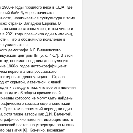
в 1960-е годы прошлого века в США, где
лений бэби-бумеров начинают
нности, навязываться субкультура и тому
всех странах Западной Европы. В
 на многие страны мира, в том числе и
я в 2021 году превысила один миллион),
сти», что и обозначило появление в
ко усиливаться.
кого демографа А.Г. Вишневского
зским центром Ifri [5, c. 4-17]. В этой
еству, понимает под ним депопуляцию.
ине 1960-х годов нетто-коэффициент
лом первого этапа российского
агностировать депопуляцию… Страна
од от скрытой, латентной, к явной
дит к выводу о том, что все эти явления
лжна идти об общем кризисе всей
причины которого не могут быть найдены
графического кризиса ещё в советский
. При этом в советский период ни один
, хотя такие авторы как Д.И. Валентей,
емографические явления, имеющие место
ишневский постоянно утверждал во многих
о развития [6]. Конечно, возникает