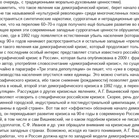
ю очередь, с традиционными морально-духовными ценностями).
заметить, что такое явление как демографический кризис, берет начало 
не так называемой «культурной революции» среди многочисленных поко
остраняться синтетические наркотики, суррогатные и нетрадиционные це
ное, что на переломе 60–70-х годов получило ещё большее развитие во 
ящее время эти современные западные суррогатные ценности обрушились
ссию, где в 1992 году появляется естественная убыль населения (котора
онцу 90-х годов начинают распространяться и остальные западные «преле
и такого явления как демографический кризис, который продолжает толь
зи с последним особый интерес представляет статья известного российс
рафический кризис в России», которая была опубликована в 2009 г. францу
е автор, употребляя словосочетание «демографический кризис», по сущ
чайно в параграфе «Три этапа депопуляции» он пишет, что «уже в серед
оизводства населения опустился ниже единицы. Это можно считать нача
рафического кризиса, ибо такое снижение (рождаемости) позволяет ди
ила в новый, второй этап демографического кризиса в 1992 году, в перех
уляции». Рассуждая о других кризисных явлениях, А.Г. Вишневский прихо
зволяют «говорить о специфически российском кризисе. Скорее, речь до
менной городской, индустриальной и постиндустриальной цивилизации, 
ранены в одной стране». Вот так вот «эффектно» обозначив начало демо
д, он перекидывает развитие кризиса на 90-е годы в современную Россию
й, в том числе и сам Вишневский, ни о каком подобном кризисе не писали
Судоплатов, С.Ф. Иванов и др. уже обращали внимание на кризисные д
витых западных странах. Возможно, исходя из такого понимания, А.Г. В
 работах, что и Россия должна идти по западной модели демографическог