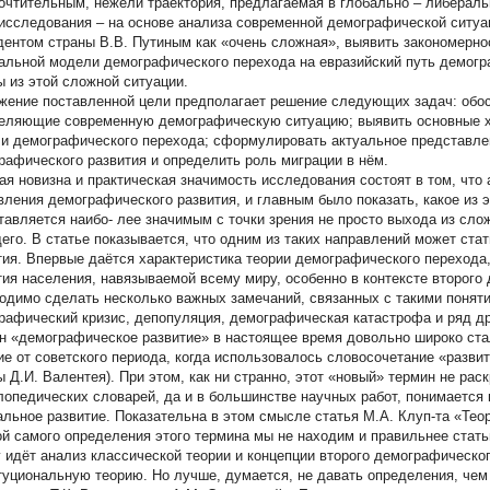
очтительным, нежели траектория, предлагаемая в глобально – либерал
исследования – на основе анализа современной демографической ситуац
дентом страны В.В. Путиным как «очень сложная», выявить закономерно
альной модели демографического перехода на евразийский путь демогр
ы из этой сложной ситуации.
жение поставленной цели предполагает решение следующих задач: обос
еляющие современную демографическую ситуацию; выявить основные х
и демографического перехода; сформулировать актуальное представлен
рафического развития и определить роль миграции в нём.
ая новизна и практическая значимость исследования состоят в том, чт
вления демографического развития, и главным было показать, какое из 
тавляется наибо- лее значимым с точки зрения не просто выхода из сло
его. В статье показывается, что одним из таких направлений может ста
тия. Впервые даётся характеристика теории демографического перехода
тия населения, навязываемой всему миру, особенно в контексте второго
одимо сделать несколько важных замечаний, связанных с такими поняти
рафический кризис, депопуляция, демографическая катастрофа и ряд др
н «демографическое развитие» в настоящее время довольно широко стал
ие от советского периода, когда использовалось словосочетание «разви
ы Д.И. Валентея). При этом, как ни странно, этот «новый» термин не рас
лопедических словарей, да и в большинстве научных работ, понимается к
альное развитие. Показательна в этом смысле статья М.А. Клуп-та «Теор
ой самого определения этого термина мы не находим и правильнее стат
у идёт анализ классической теории и концепции второго демографическо
туциональную теорию. Но лучше, думается, не давать определения, чем 