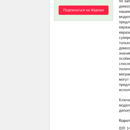
по за
демог
Подписаться на Журнал
нашем
модел
предл
евраз
евраз
сувер
тольк
демог
значи
особе
спосо
полит
мигра
могут
предл
испол
модел
депоп
Корот
IDR: 