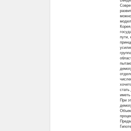
Введе
Совре
разви
можно
модел
Корея
госуд
пути,
принц
усили
групп
облас
пытаю
демог
отдел
числе
хочет
стать
иметь
При э
демог
Объек
проце
Предм
Гипот