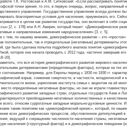
 работе Т.К. Ростовская и А.М. Ситковский: «Если рассматривать поняти
офской точки зрения, то это, в первую очередь, вопрос, направленный 
арственного управления. Государственное управление всегда должно быт
ировать благоприятные условия для населения, приумножать его. Сейч
атривается в целом как развитие государства, оно включает в себя соц
ссы» [2, c. 178] или А.Н. Аверин, который пишет: «Демографическое раз
атимые и направленные изменения народонаселения» [3, c. 5].
е с тем, по нашему мнению, демографическое развитие – это «простое
как положительные, так и отрицательные (негативные) детерминанты это
ой, где была сделана попытка подробного анализа понятия «демографич
Узкой, которое она начала проводить с 2012 года, частично завершив ег
 18–20].
заметить, что вся история демографического развития мирового населе
ательными детерминантами (определяющие факторы), которые на тех ил
е соотношение. Например, для Европы период с 1830 по 1930 гг. характе
рафический взрыв, снижение смертности, в частности, младенческой и 
лжительности жизни, укрепление института семьи с акцентом на её многод
 место определённые негативные факторы, но они не играли главенству
рафического развития западных стран, отдельных государств Азии и Лат
арактеризуется преобладанием негативных количественных и качественн
е всего, относим суррогатные западные морально-духовные ценности.
ачаем таким понятием как «демографический кризис», который, по наше
ение всех демографических процессов, обусловленное депопуляцией в 
ения, ведущей к сокращению численности населения страны, негативны
туре населения (структурный фактор) и в демографическом поведении (к