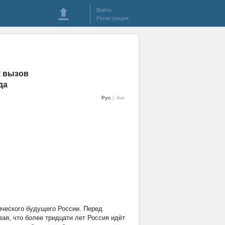
Войти
Регистрация
к вызов
да
Рус
Анг
ического будущего России. Перед
ая, что более тридцати лет Россия идёт