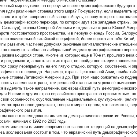
ние. Теоретические и методологические положения
менный мир очутился на перепутье своего демографического будущего.
тия идти различным странам этого мира? По-существу, если выделить кр
 свести к трём: современный западный путь, основу которого составляе
ь демографического перехода, по которой идут все западные страны, р
, Сингапур), страны Северной Америки и отдельные страны Южной Амери
арств постсоветского пространства, и в первую очередь России, Белору
 но со значительной китайской спецификой, более сорока лет шёл Китай,
ипы развития, частично допуская рыночные капиталистические отношени
я по отказу от глобально-либеральной модели демографического перехо
а развивающихся стран, многие из которых ещё в 70-е гг. прошлого века
ти рождаемости, а часть из этих стран, не пройдя все стадии классичес
тся сразу перепрыгнуть на его пятую стадию, которую, собственно, и 
рафического перехода. Например, страны Центральной Азии, прибалтий
ьные страны Латинской Америки и др. При этом надо обязательно подчер
нность населения страны, тем реальней становится угроза её вымирани
ся выделить такое направление, как евразийский путь демографического 
 для России и других стран евразийского пространства приоритетным, но
 свои особенности, обусловленные национальными, культурными, религи
том авторы вполне допускают, говоря о мире в целом, что возможны, вер
рафического развития.
том нашего исследования является демографическое развитие России,
ссами, начиная с 1992 по 2023 годы.
етом является влияние современных западных тенденций на демографи
еза исследования состоит в том, что евразийский путь демографическог