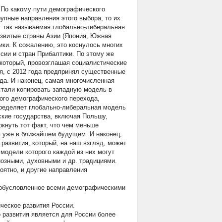
 По какому пути демографического
упные направления этого выбора, то их
т так называемая глобально-либеральная
азвитые страны Азии (Япония, Южная
ки. К сожалению, это коснулось многих
ссии и стран Прибалтики. По этому же
 который, провозглашая социалистические
я, с 2012 года предпринял существенные
да. И наконец, самая многочисленная
 стали копировать западную модель в
кого демографического перехода,
определяет глобально-либеральная модель
ские государства, включая Польшу,
кнуть тот факт, что чем меньше
я уже в ближайшем будущем. И наконец,
развития, который, на наш взгляд, может
 модели которого каждой из них могут
озными, духовными и др. традициями.
оятно, и другие направления
 обусловленное всеми демографическими
ческое развития России.
о развития является для России более