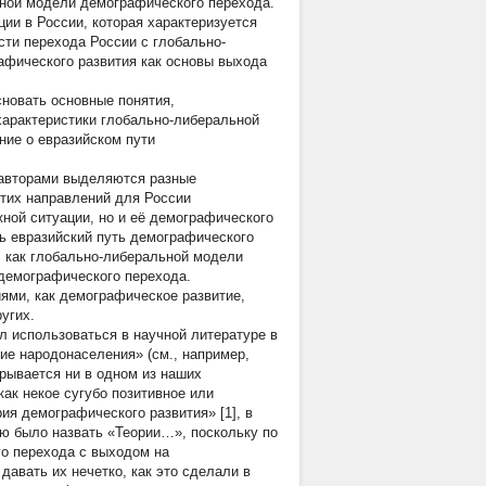
ьной модели демографического перехода.
ии в России, которая характеризуется
сти перехода России с глобально-
афического развития как основы выхода
новать основные понятия,
арактеристики глобально-либеральной
ие о евразийском пути
о авторами выделяются разные
этих направлений для России
жной ситуации, но и её демографического
ть евразийский путь демографического
, как глобально-либеральной модели
 демографического перехода.
ями, как демографическое развитие,
угих.
 использоваться в научной литературе в
тие народонаселения» (см., например,
крывается ни в одном из наших
ак некое сугубо позитивное или
ия демографического развития» [1], в
ью было назвать «Теории…», поскольку по
го перехода с выходом на
давать их нечетко, как это сделали в