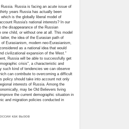
 Russia. Russia is facing an acute issue of
thirty years Russia has actually been
hich is the globally liberal model of
account Russia's national interests? In our
to the disappearance of the Russian
 one child, or without one at all. This model
atter, the idea of the Eurasian path of
as of Eurasianism, modern neo-Eurasianism,
considered as a national idea that would
and civilizational expansion of the West."
nt, Russia will be able to successfully get
emographic crisis", a characteristic and
lly such kind of tendencies we can observe
hich can contribute to overcoming a difficult
is policy should take into account not only
 regional interests of Russia. Among the
conomically, may be Old Believers living
 improve the current demographic situation in
ic and migration policies conducted in
оссии как вызов