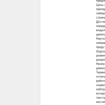
предп
Цель 
прези
либер
стран
Дости
опред
модел
демог
Научн
напра
предс
будущ
разви
разви
Необх
демог
Терми
отлич
работ
энцик
нейтр
котор
текст
инсти