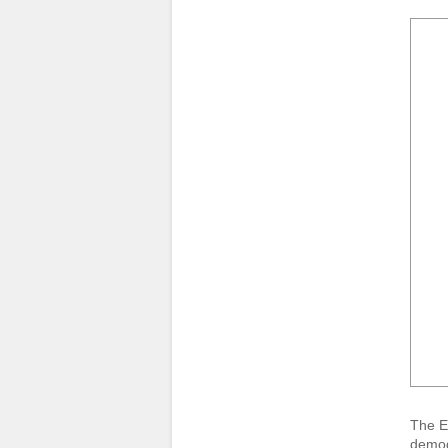
The E
demog