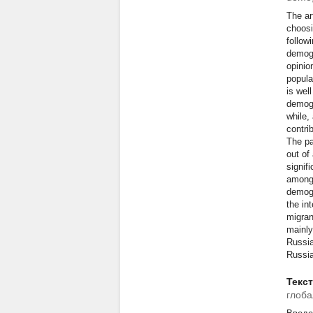
The ar
choosi
follow
demogr
opinio
popula
is wel
demogr
while,
contri
The pa
out of
signif
among 
demogr
the in
migran
mainly
Russia
Russia
Текс
глоба