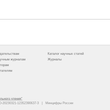
дательствам
Каталог научных статей
учным журналам
Журналы
торам
тателям
льного чтения"
 АО-20230321-12352390637-3 | Минцифры России