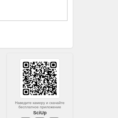
Наведите камеру и скачайте
бесплатное приложение
SciUp