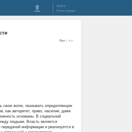
Войти
Регистрация
сти
Рус
Анг
ть свою волю, оказывать определяющее
, как авторитет, право, насилие, даже
зможность основаны. В социальной
между людьми. Власть является
 передачей информации и реализуется в