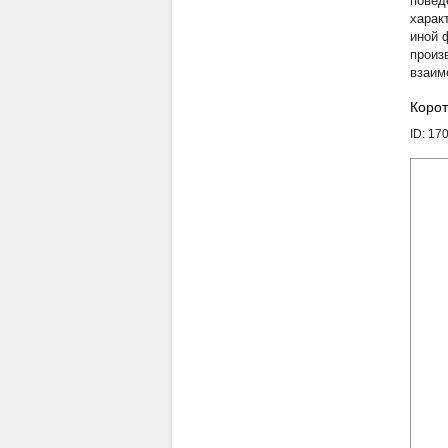
повед
харак
иной 
произ
взаим
Корот
ID: 17