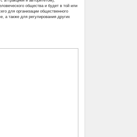
с аттракцией и авторитетом),
еловеческого общества и будет в той или
сего для организации общественного
е, а также для регулирования других