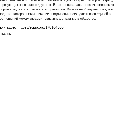
ении. Властные полномочия становятся одним из трех факторов (наряду 
теризующих «значимого другого». Власть появилась с возникновением ч
форме всегда сопутствовать его развитию. Власть необходима прежде в
водства, которое немыслимо без подчинения всех участников единой вол
оотношений между людьми, связанных с жизнью в обществе.
кий адрес: https://sciup.org/170164006
0164006