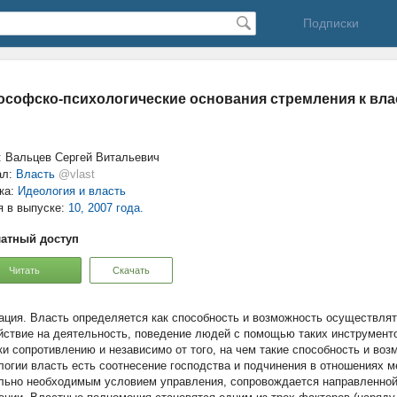
Подписки
софско-психологические основания стремления к вла
: Вальцев Сергей Витальевич
ал:
Власть
@vlast
ка:
Идеология и власть
я в выпуске:
10, 2007 года.
атный доступ
Читать
Скачать
Власть определяется как способность и возможность осуществля
йствие на деятельность, поведение людей с помощью таких инструментов
ки сопротивлению и независимо от того, на чем такие способность и во
логии власть есть соотнесение господства и подчинения в отношениях 
льно необходимым условием управления, сопровождается направленной