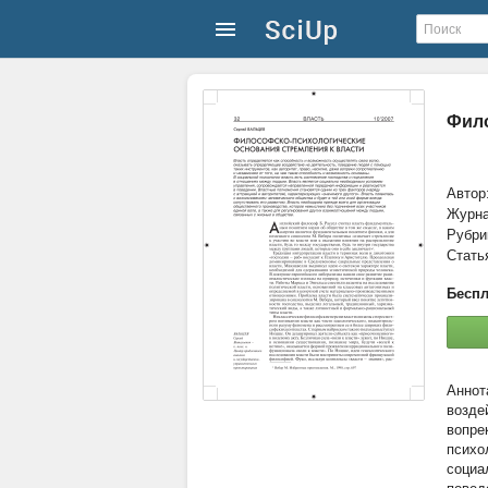
Фило
Автор
Журн
Рубри
Стать
Беспл
возде
вопре
психо
социа