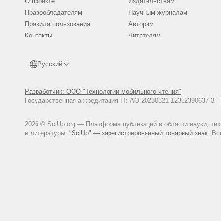
О проекте
Издательствам
Правообладателям
Научным журналам
Правила пользования
Авторам
Контакты
Читателям
Русский
Разработчик: ООО "Технологии мобильного чтения"
Государственная аккредитация IT: АО-20230321-12352390637-
2026 © SciUp.org — Платформа публикаций в области науки, те
и литературы.
"SciUp" — зарегистрированный товарный знак.
Все