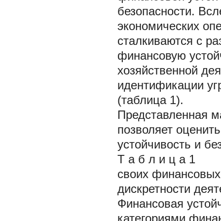
безопасности. Всл
экономических оп
сталкиваются с ра
финансовую устой
хозяйственной дея
идентификации угр
(таблица 1).
Представленная ма
позволяет оценить
устойчивость и бе
Т а б л и ц а 1
своих финансовых 
дискретности деяте
Финансовая устойч
категориями фина