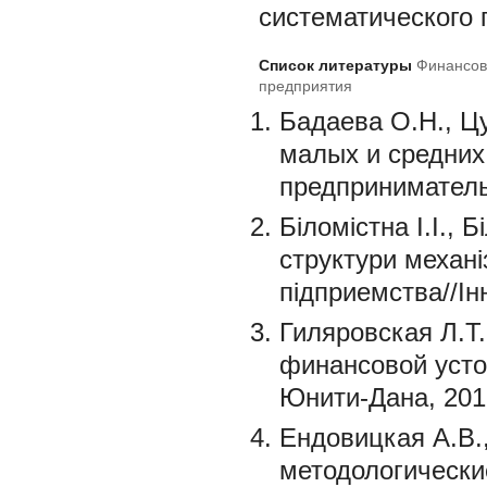
систематического 
Список литературы
Финансов
предприятия
Бадаева О.Н., Ц
малых и средних
предпринимательс
Бiломiстна I.I., 
структури механ
пiдприемства//Iн
Гиляровская Л.Т.
финансовой усто
Юнити-Дана, 2012
Ендовицкая А.В.,
методологически