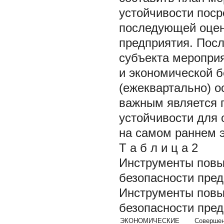
устойчивости поср
последующей оцен
предприятия. Посл
субъекта меропри
и экономической б
(ежеквартально) о
важным является 
устойчивости для
на самом раннем э
Т а б л и ц а 2
Инструменты повы
безопасности пре
Инструменты повы
безопасности пре
ЭКОНОМИЧЕСКИЕ
Совершен