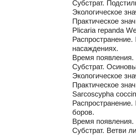
Субстрат.
Подстил
Экологическое зна
Практическое знач
Plicaria repanda We
Распространение.
насаждениях.
Время появления.
Субстрат.
Осиновы
Экологическое зна
Практическое знач
Sarcoscypha coccin
Распространение.
боров.
Время появления.
Субстрат.
Ветви л