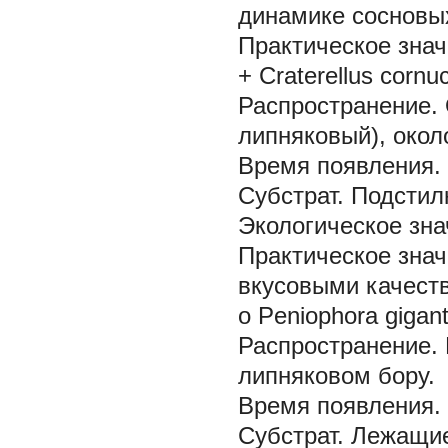
динамике сосновых
Практическое знач
+ Craterellus cornu
Распространение.
липняковый), окол
Время появления.
Субстрат.
Подстил
Экологическое зна
Практическое знач
вкусовыми качест
о Peniophora gigan
Распространение.
липняковом бору.
Время появления.
Субстрат.
Лежащие