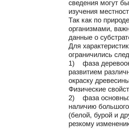
сведения могут бы
изучения местност
Так как по природ
организмами, важ
данные о субстрат
Для характеристик
ограничились сле
1)
фаза деревоо
развитием различ
окраску древесины
Физические свойс
2)
фаза основных
наличию большого 
(белой, бурой и др
резкому изменени