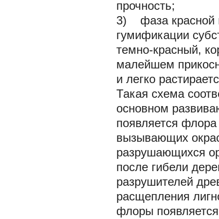
прочность;
3)
фаза красной 
гумификации субст
темно-красный, ко
малейшем прикосн
и легко растирает
Такая схема соотв
основном развиваю
появляется флора 
вызывающих окрас
разрушающихся ор
после гибели дере
разрушителей дре
расщепления лигн
флоры появляется 