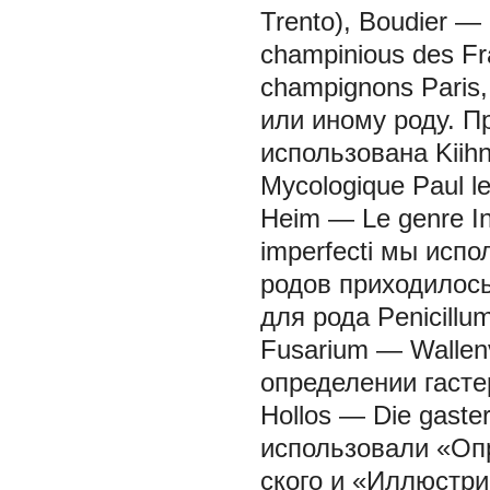
Trento), Boudier — 
champinious des Fr
champignons Pari
или иному роду. 
использована Kiih
Mycologique Paul le
Heim — Le genre I
imperfecti
мы испол
родов приходилос
для рода
Penicillu
Fusarium
— Wallenv
определении гаст
Hollos — Die gaste
использовали «Опр
ского и «Иллюстр