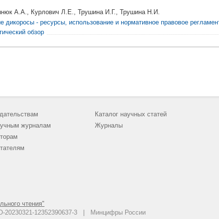
нюк А.А., Курлович Л.Е., Трушина И.Г., Трушина Н.И.
е дикоросы - ресурсы, использование и нормативное правовое регламен
тический обзор
дательствам
Каталог научных статей
учным журналам
Журналы
торам
тателям
льного чтения"
 АО-20230321-12352390637-3 | Минцифры России