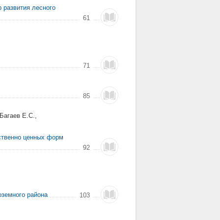
 развития лесного
61
71
85
Багаев Е.С.,
ственно ценных форм
92
оземного района
103