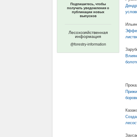
Подпишитесь, чтобы
Дендр
получать уведомления о
услов
публикации новых
выпусков
Ильин
Эффек
Лесохозяйственная
информация
листв
@forestry-information
Заруб
Влиян
болот
Проказ
Прижи
боров
Казак
Созда
лесос
Зауса