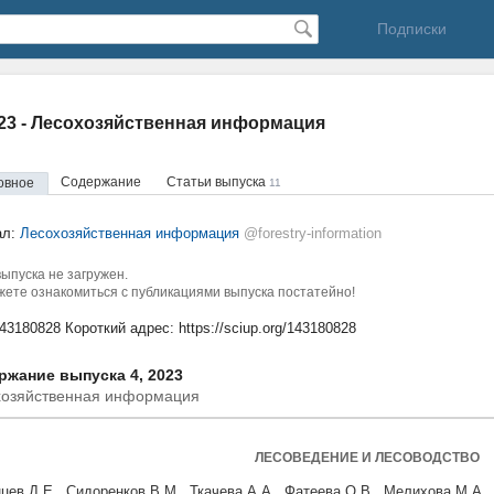
Подписки
023 - Лесохозяйственная информация
Содержание
Статьи выпуска
овное
11
ал:
Лесохозяйственная информация
@forestry-information
ыпуска не загружен.
ете ознакомиться с публикациями выпуска постатейно!
143180828
Короткий адрес:
https://sciup.org/143180828
ржание выпуска 4, 2023
хозяйственная информация
ЛЕСОВЕДЕНИЕ И ЛЕСОВОДСТВО
цев Д.Е., Сидоренков В.М., Ткачева А.А., Фатеева О.В., Мелихова М.А.