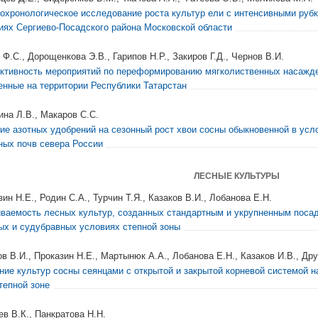
охронологическое исследование роста культур ели с интенсивными рубк
иях Сергиево-Посадского района Московской области
 Ф.С., Дорощенкова Э.В., Гарипов Н.Р., Закиров Г.Д., Чернов В.И.
тивность мероприятий по переформированию мягколиственных насажде
енные на территории Республики Татарстан
ина Л.В., Макаров С.С.
ие азотных удобрений на сезонный рост хвои сосны обыкновенной в усл
ных почв севера России
ЛЕСНЫЕ КУЛЬТУРЫ
ин Н.Е., Родин С.А., Турчин Т.Я., Казаков В.И., Лобанова Е.Н.
ваемость лесных культур, созданных стандартным и укрупненным поса
ых и судубравных условиях степной зоны
ов В.И., Проказин Н.Е., Мартынюк А.А., Лобанова Е.Н., Казаков И.В., Др
ние культур сосны сеянцами с открытой и закрытой корневой системой н
тепной зоне
ев В.К., Панкратова Н.Н.