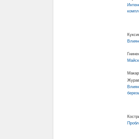
Интен
компл
Куксин
Влиян
Гнине
Майск
Макар
Журав
Влиян
березы
Костр
Пробл