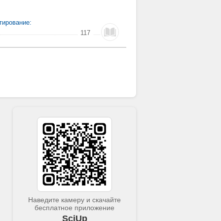
тирование:
117
Наведите камеру и скачайте
бесплатное приложение
SciUp