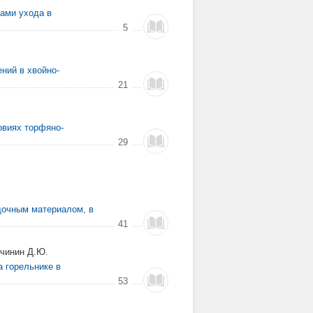
ами ухода в
5
ний в хвойно-
21
овиях торфяно-
29
дочным материалом, в
41
учинин Д.Ю.
а горельнике в
53