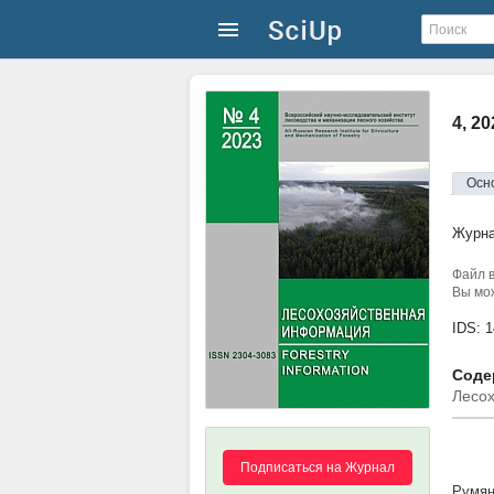
4, 2
Осн
Журн
Файл в
Вы мож
IDS: 
Соде
Лесо
Подписаться на Журнал
Румян