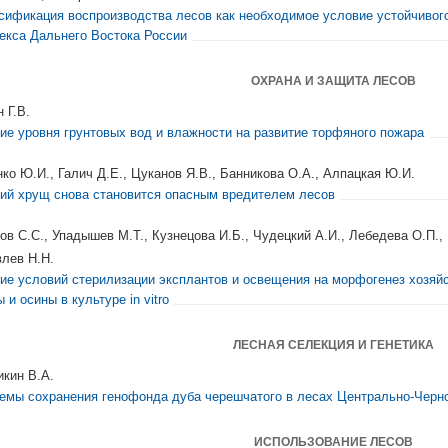
сификация воспроизводства лесов как необходимое условие устойчивого
екса Дальнего Востока России
ОХРАНА И ЗАЩИТА ЛЕСОВ
 Г.В.
ие уровня грунтовых вод и влажности на развитие торфяного пожара
нко Ю.И., Галич Д.Е., Цуканов Я.В., Банникова О.А., Алпацкая Ю.И.
ий хрущ снова становится опасным вредителем лесов
ов С.С., Упадышев М.Т., Кузнецова И.Б., Чудецкий А.И., Лебедева О.П., 
лев Н.Н.
ие условий стерилизации эксплантов и освещения на морфогенез хозяй
 и осины в культуре in vitro
ЛЕСНАЯ СЕЛЕКЦИЯ И ГЕНЕТИКА
икин В.А.
емы сохранения генофонда дуба черешчатого в лесах Центрально-Черн
ИСПОЛЬЗОВАНИЕ ЛЕСОВ