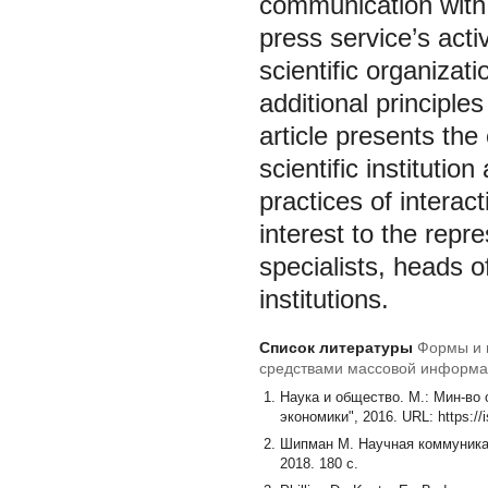
communication with 
press service’s activ
scientific organizat
additional principle
article presents th
scientific instituti
practices of interac
interest to the repr
specialists, heads o
institutions.
Список литературы
Формы и 
средствами массовой информац
Наука и общество. М.: Мин-во
экономики", 2016. URL: https://
Шипман М. Научная коммуникац
2018. 180 с.