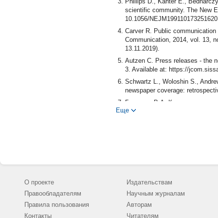
Phillips D., Kanter E., Bednarcz
scientific community. The New En
10.1056/NEJM199110173251620
Carver R. Public communication f
Communication, 2014, vol. 13, n
13.11.2019).
Autzen C. Press releases - the 
3. Available at: https://jcom.
Schwartz L., Woloshin S., Andrew
newspaper coverage: retrospectiv
Горновая В.А. Критерии качест
Еще
https://cyberleninka.ru/article/n
Гуськов А.Е., Быховцев Е.С.,
организаций // Научно-технич
12. С. 12-28.
Lederbogen U., Trebbe J. Promoti
Analysis. Science Communication
О проекте
Издательствам
Правообладателям
Научным журналам
Правила пользования
Авторам
Контакты
Читателям