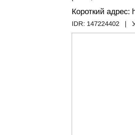
Короткий адрес: h
IDR: 147224402
| У