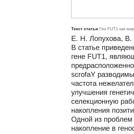
Текст статьи
Ген FUT1 как мар
Е. Н. Лопухова, В.
В статье приведе
гене
FUT1,
являющ
предрасположеннос
scrofaY
разводимы
частота нежелател
улучшения генетич
селекционную раб
накопления позити
Одной из проблем
накопление в гено