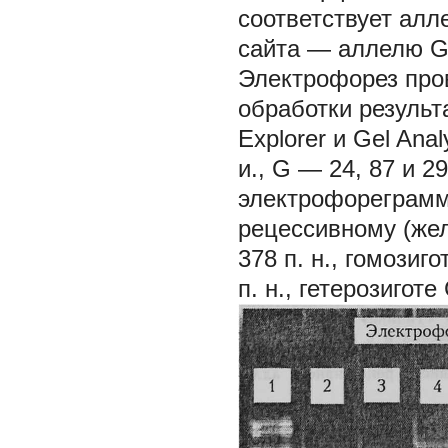
соответствует алл
сайта — аллелю G
Электрофорез про
обработки результ
Explorer и Gel Ana
и., G — 24, 87 и 2
электрофореграмм
рецессивному (жел
378 п. н., гомози
п. н., гетерозиготе