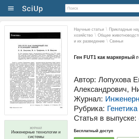
\
Научные статьи
Прикладные нау
\
хозяйство
Общее животноводств
\
и их разведение
Свиньи
Ген FUT1 как маркерный г
Автор: Лопухова 
Александрович, Н
Журнал:
Инженерн
Рубрика:
Генетика
Статья в выпуске:
ЖУРНАЛ
Бесплатный доступ
Инженерные технологии и
системы