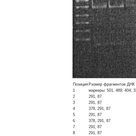
Позиция
Размер фрагментов ДНК п
1
маркеры: 501, 489; 404; 3
2
291, 87
3
291, 87
4
378, 291, 87
5
291, 87
6
378, 291, 87
7
291, 87
8
291, 87