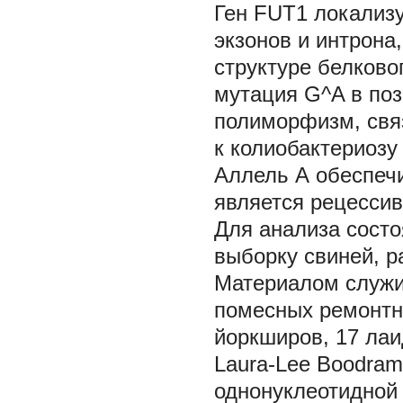
Ген
FUT1
локализу
экзонов и интрона
структуре белково
мутация G^A в поз
полиморфизм, свя
к колиобактериозу 
Аллель А обеспечи
является рецесси
Для анализа сост
выборку свиней, 
Материалом служил
помесных ремонтны
йоркширов, 17 ла
Laura-Lee Boodra
однонуклеотидной