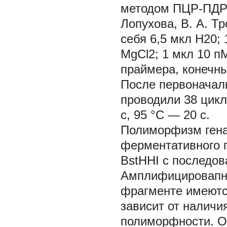
методом ПЦР-ПДРФ
Лопухова, В. А. Тр
себя 6,5 мкл Н20;
MgCl2; 1 мкл 10 п
праймера, конечны
После первоначаль
проводили 38 цик
с, 95 °C — 20 с.
Полиморфизм ген
ферментативного 
BstHHI с последо
Амплифицировапны
фрагменте имеются
зависит от наличи
полиморфности. О