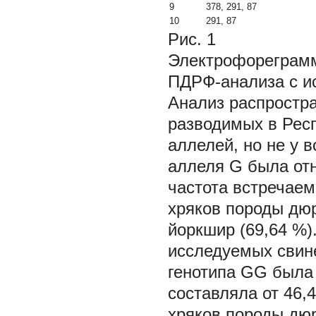
9
378, 291, 87
10
291, 87
Рис. 1
Электрофореграмм
ПДРФ-анализа с и
Анализ распростр
разводимых в Рес
аллелей, но не у 
аллеля G была отн
частота встречаем
хряков породы дюр
йоркшир (69,64 %)
исследуемых свине
генотипа GG была 
составляла от 46,
хряков породы дюр