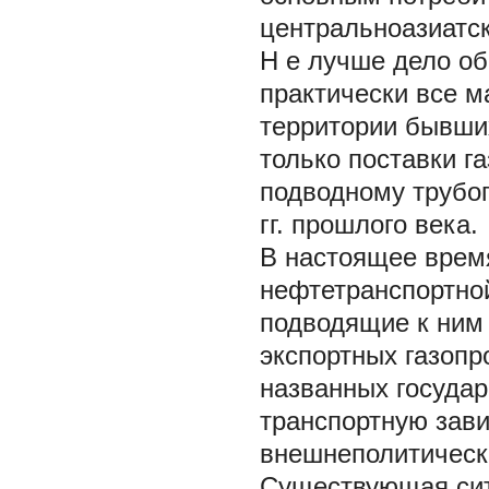
центральноазиатск
Н
е лучше дело об
практически все м
территории бывши
только поставки г
подводному трубоп
гг. прошлого века.
В настоящее врем
нефтетранспортной
подводящие к ним 
экспортных газопр
названных государ
транспортную зави
внешнеполитическ
Существующая сит