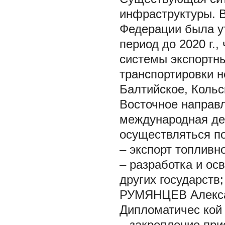
инфраструктуры. В
Федерации была ут
период до 2020 г.,
системы экспортн
транспортировки н
Балтийское, Кольс
Восточное направл
международная дея
осуществляться п
– экспорт топливн
– разработка и ос
других государств;
РУМЯНЦЕВ Алекса
Дипломатичес
кой
– закрепление при