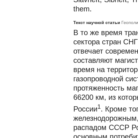
them.
Текст научной статьи
Геополи
В
то же время тра
сектора стран СНГ
отвечает совреме
составляют магист
время на территор
газопроводной сис
протяженность ма
66200 км, из кото
1
России
. Кроме то
железнодорожным,
распадом СССР Ро
основным потреби