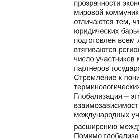
прозрачности экон
мировой коммуника
отличаются тем, ч
юридических барье
подготовлен всем 
втягиваются регио
число участников
партнеров государ
Стремление к пон
терминологических
Глобализация
– э
взаимозависимост
международных уч
расширению между
Помимо глобализа