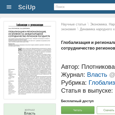
\
Научные статьи
Экономика. Нар
\
экономия
Динамика народного х
Глобализация и регионал
сотрудничество регионо
Автор: Плотников
Журнал:
Власть
@
Рубрика:
Глобализ
Статья в выпуске:
Бесплатный доступ
Читать
Скачать
ЖУРНАЛ
Власть