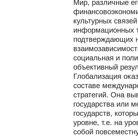
Мир, различные ег
финансовоэкономи
культурных связе
информационных те
подтверждающих н
взаимозависимост
социальная и поли
объективный резул
Глобализация ока
составе междунаро
стратегий. Она вы
государства или м
государств, котор
уровне, т.е. на ур
собой повсеместн