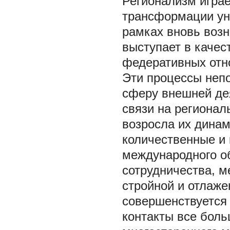
Регионализм играе
трансформации уни
рамках вновь воз
выступает в каче
федеративных отн
Эти процессы неп
сферу внешней де
связи на регионал
возросла их дина
количественные и 
международного о
сотрудничества, м
стройной и отлаж
совершенствуется
контакты все боль