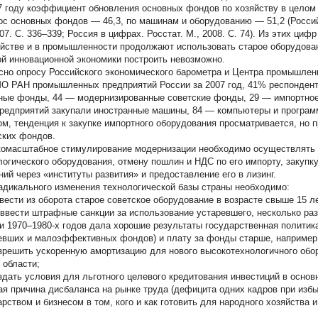
7 году коэффициент обновления основных фондов по хозяйству в цело
нос основных фондов — 46,3, по машинам и оборудованию — 51,2 (Россий
007. С. 336–339; Россия в цифрах. Росстат. М., 2008. С. 74). Из этих ц
яйстве и в промышленности продолжают использовать старое оборудова
ой инновационной экономики построить невозможно.
сно опросу Российского экономического барометра и Центра промышлен
 РАН промышленных предприятий России за 2007 год, 41% респондент
ные фонды, 44 — модернизированные советские фонды, 29 — импортное 
редприятий закупали иностранные машины, 84 — компьютеры и програ
ом, тенденция к закупке импортного оборудования просматривается, но 
ских фондов.
омасштабное стимулирование модернизации необходимо осуществлять ч
логического оборудования, отмену пошлин и НДС по его импорту, закупк
ний через «институты развития» и предоставление его в лизинг.
адикального изменения технологической базы страны необходимо:
ести из оборота старое советское оборудование в возрасте свыше 15 л
 ввести штрафные санкции за использование устаревшего, несколько раз
и 1970–1980-х годов дала хорошие результаты государственная политика
евших и малоэффективных фондов) и плату за фонды старше, например,
решить ускоренную амортизацию для нового высокотехнологичного обор
 области;
дать условия для льготного целевого кредитования инвестиций в основн
ая причина дисбаланса на рынке труда (дефицита одних кадров при изб
арством и бизнесом в том, кого и как готовить для народного хозяйства и