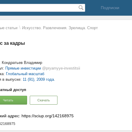
Подписки
\
ые статьи
Искусство. Развлечения. Зрелища. Спорт
с за кадры
: Кондратьев Владимир
ал:
Прямые инвестиции
@pryamyye-investitsii
ка:
Глобальный масштаб
я в выпуске:
11 (91), 2009 года.
атный доступ
Читать
Скачать
кий адрес: https://sciup.org/142168975
142168975