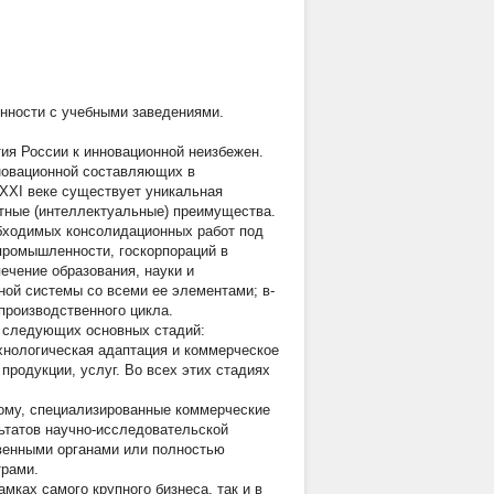
нности с учебными заведениями.
ия России к инновационной неизбежен.
нновационной составляющих в
 XXI веке существует уникальная
нтные (интеллектуальные) преимущества.
обходимых консолидационных работ под
промышленности, госкорпораций в
ечение образования, науки и
ной системы со всеми ее элементами; в-
производственного цикла.
е следующих основных стадий:
ехнологическая адаптация и коммерческое
родукции, услуг. Во всех этих стадиях
мому, специализированные коммерческие
ьтатов научно-исследовательской
твенными органами или полностью
трами.
мках самого крупного бизнеса, так и в