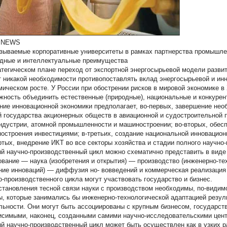
 NEWS
азываемые корпоративные университеты в рамках партнерства промышле
дные и интеллектуальные преимущества
атегическом плане переход от экспортной энергосырьевой модели развит
т никакой необходимости противопоставлять вклад энергосырьевой и и
мическом росте. У России при обострении рисков в мировой экономике в
жность объединить естественные (природные), национальные и конкуре
ние инновационной экономики предполагает, во-первых, завершение не
й государства акционерных обществ в авиационной и судостроительной 
ндустрии, атомной промышленности и машиностроении; во-вторых, обесп
остроения инвестициями; в-третьих, создание национальной инновацион
ртых, внедрение ИКТ во все секторы хозяйства и стадии полного научно-
й научно-производственный цикл можно схематично представить в вид
ование — наука (изобретения и открытия) — производство (инженерно-т
ние инноваций) — диффузия но- вовведений и коммерческая реализация п
о-производственного цикла могут участвовать государство и бизнес.
становления тесной связи науки с производством необходимы, по-види
, которые занимались бы инженерно-технологической адаптацией резул
льности. Они могут быть ассоциированы с крупным бизнесом, государс
исимыми, наконец, созданными самими научно-исследовательскими цен
й научно-производственный цикл может быть осуществлен как в узких ра