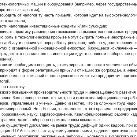
отехнологичных машин и оборудования (например, через государственн
арственные гарантии);
ободить от налогов ту часть прибыли, которая идет на высокотехнологи
ного капитала;
сти налоговые инвестиционные кредиты и/или субсидии;
вивать практику размещения госзаказов на высокотехнологичных предп
ю роль в технологическом прорыве могут сыграть прямые иностранные 
на добычу и первичную переработку ресурсов, либо на удовлетворение к
нтах с ограниченной инновационной емкостью. Кажущееся исключение 
ерждает это правило: здесь инвестиции идут в основном в сборочное пр
роника).
й связи необходимо поощрять, стимулировать не просто увеличение объ
 приходят в форме репатриации прибыли от наших же сограждан, а инве
национальных компаний в полноценные совместные предприятия при жес
логий.
 по госзаказу
езкого повышения производительности труда и инновационного развития 
твенно более совершенная техника, но и высококвалифицированная рабоч
еров, управленцев и ученых. Давно известно, что за сложный труд надо
лифицированный. Но в России, к сожалению, этого правила не придержи
 образования, науку, здравоохранение. Квалифицированных рабочих кадр
отраслях, даже в оборонно-промышленном комплексе.
ане существует дисбаланс на рынке труда: дефицит одних кадров, при и
дация ПТУ без замены их другими учреждениями; падение престижа ран
 научных работников; бесконечные реформы школьного и вузовского обр