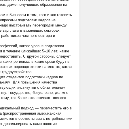
зов, даже получивших образование на
м и бизнесом в том, кого и как готовить
вопросами подготовки кадров не
е надо выстраивать перегородки между
е зарплаты в важнейших секторах
 работников частного сектора и
рофессий, какого уровня подготовки
я в течение ближайших 5–10 лет; какие
едоставить. С другой стороны, следует
в каких регионах, в какие сроки будут в
сти их переподготовки на местах, какая
 трудоустройство.
ля студентов подготовки кадров по
аниям. Для повышения качества
тствующих институтов с обязательным
ву. Государство, безусловно, должно
тому, как банки отслеживают возврат
адикальный подход — переместить его в
а (распространенная американская
алистов в соответствии с потребностями
ет девальвировать само понятие