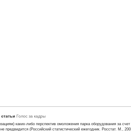
т статьи
Голос за кадры
изациям) каких-либо перспектив омоложения парка оборудования за сче
 не предвидится (Российский статистический ежегодник. Росстат. М., 2005