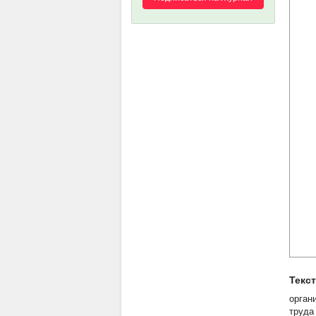
Текс
орган
труда