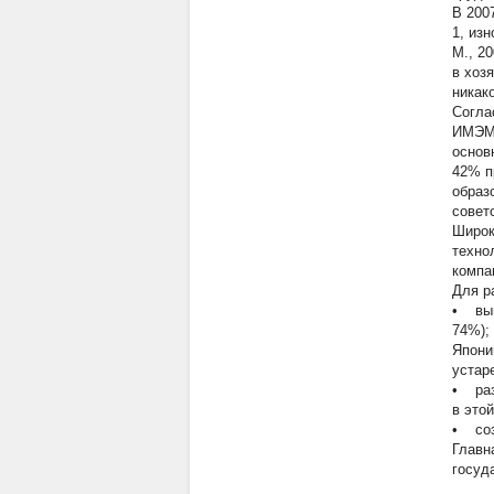
В 200
1, из
М., 2
в хоз
никак
Согла
ИМЭМО
основ
42% п
образ
совет
Широк
техно
компа
Для р
• выв
74%);
Япони
устар
• раз
в этой
• соз
Главн
госуд