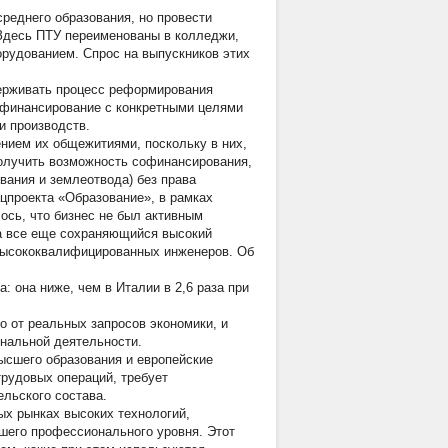
реднего образования, но провести
 Здесь ПТУ переименованы в колледжи,
рудованием. Спрос на выпускников этих
держивать процесс реформирования
 финансирование с конкретными целями
и производств.
нием их общежитиями, поскольку в них,
получить возможность софинансирования,
вания и землеотвода) без права
цпроекта «Образование», в рамках
ось, что бизнес не был активным
на все еще сохраняющийся высокий
 высококвалифицированных инженеров. Об
: она ниже, чем в Италии в 2,6 раза при
 от реальных запросов экономики, и
нальной деятельности.
ысшего образования и европейские
рудовых операций, требует
ельского состава.
х рынках высоких технологий,
сшего профессионального уровня. Этот