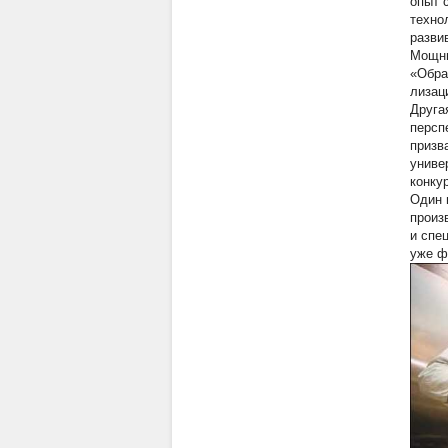
опыт 
техно
разви
Мощны
«Обра
лизац
Друга
персп
призв
униве
конку
Один 
произ
и спе
уже ф