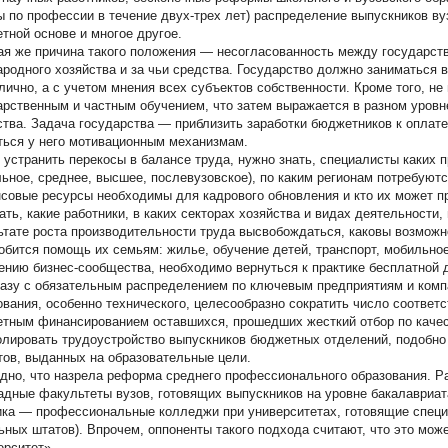
ы по профессии в течение двух-трех лет) распределение выпускников ву
тной основе и многое другое.
ая же причина такого положения — несогласованность между государство
ародного хозяйства и за чьи средства. Государство должно заниматься 
лично, а с учетом мнения всех субъектов собственности. Кроме того, н
арственным и частным обучением, что затем выражается в разном уровн
ства. Задача государства — приблизить заработки бюджетников к оплате
ться у него мотивационным механизмам.
 устранить перекосы в балансе труда, нужно знать, специалисты каких п
льное, среднее, высшее, послевузовское), по каким регионам потребуютс
совые ресурсы необходимы для кадрового обновления и кто их может пр
ть, какие работники, в каких секторах хозяйства и видах деятельности, 
ьтате роста производительности труда высвобождаться, каковы возможно
обится помощь их семьям: жилье, обучение детей, транспорт, мобильное
ению бизнес-сообщества, необходимо вернуться к практике бесплатной д
казу с обязательным распределением по ключевым предприятиям и комп
ования, особенно технического, целесообразно сократить число соотве
тным финансированием оставшихся, прошедших жесткий отбор по качест
олировать трудоустройство выпускников бюджетных отделений, подобно 
тов, выданных на образовательные цели.
дно, что назрела реформа среднего профессионального образования. Р
адные факультеты вузов, готовящих выпускников на уровне бакалавриат
ика — профессиональные колледжи при университетах, готовящие специ
ьных штатов). Впрочем, оппоненты такого подхода считают, что это мож
ерситет».