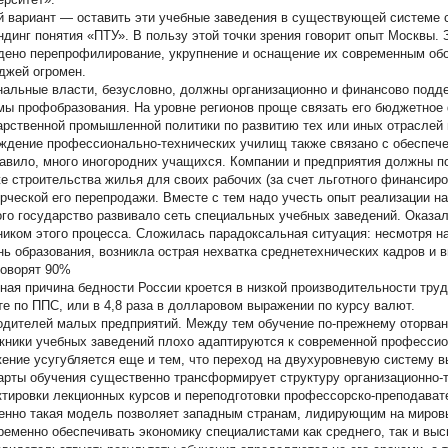
й вариант — оставить эти учебные заведения в существующей системе с
ндинг понятия «ПТУ». В пользу этой точки зрения говорит опыт Москвы.
дено перепрофилирование, укрупнение и оснащение их современным обо
джей огромен.
нальные власти, безусловно, должны организационно и финансово под
мы профобразования. На уровне регионов проще связать его бюджетное
арственной промышленной политики по развитию тех или иных отраслей 
ждение профессионально-технических училищ также связано с обеспече
равило, много иногородних учащихся. Компании и предприятия должны 
же строительства жилья для своих рабочих (за счет льготного финансиро
рческой его перепродажи. Вместе с тем надо учесть опыт реализации на
ого государство развивало сеть специальных учебных заведений. Оказал
ником этого процесса. Сложилась парадоксальная ситуация: несмотря 
нь образования, возникла острая нехватка среднетехнических кадров и
говорят 90%
ная причина бедности России кроется в низкой производительности труда
те по ППС, или в 4,8 раза в долларовом выражении по курсу валют.
одителей малых предприятий. Между тем обучение по-прежнему оторвано
кники учебных заведений плохо адаптируются к современной профессио
ение усугубляется еще и тем, что переход на двухуровневую систему в
арты обучения существенно трансформирует структуру организационно-т
ктировки лекционных курсов и переподготовки профессорско-преподават
енно такая модель позволяет западным странам, лидирующим на мировы
ременно обеспечивать экономику специалистами как среднего, так и вы