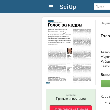
Научн
Голо
Автор
Журн
Рубри
Стать
Беспл
ЖУРНАЛ
Корот
Прямые инвестиции
IDR: 
Подписаться на Журнал