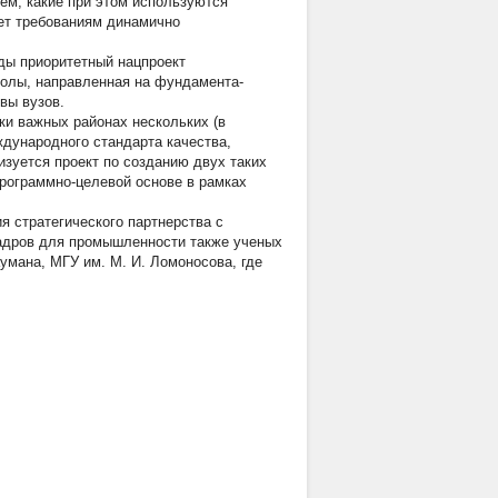
тем, какие при этом используются
ует требованиям динамично
ды приоритетный нацпроект
колы, направленная на фундамента-
вы вузов.
ки важных районах нескольких (в
дународного стандарта качества,
изуется проект по созданию двух таких
рограммно-целевой основе в рамках
я стратегического партнерства с
кадров для промышленности также ученых
умана, МГУ им. М. И. Ломоносова, где