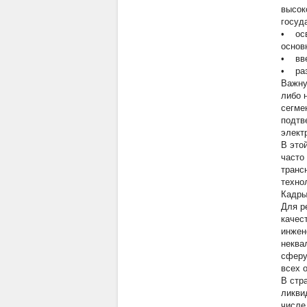
высок
госуд
• осв
основ
• вве
• раз
Важну
либо 
сегме
подтв
элект
В это
часто
транс
техно
Кадры
Для р
качес
инжен
неква
сферу
всех 
В стр
ликви
числе