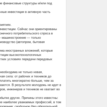
ые финансовые структуры и/или под
чные инвестиции в активную часть
риятиях.
инвестиции. Сейчас они ориентированы
онечного потребительского спроса в
— машиностроение — только
оизводство (автопром, бытовая
ема иностранных вложений, которые
стиции высокотехнологичных
тких условиях передачи передовых
необходима не только новая,
ая сила: от рабочих и техников до
 платить многократно больше, чем за
ваются. В результате молодежь не идет в
ов, инженеров и техников не хватает во
збытке других. Причины этого известны:
ее наиболее уважаемых профессий, в том
азования; свободное (без обязательной