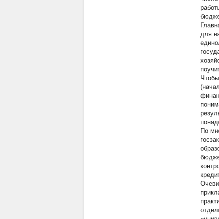
работ
бюдже
Главн
для н
едино
госуд
хозяй
поучи
Чтобы
(нача
финан
понима
резул
понад
По мн
госза
образ
бюдже
контр
креди
Очеви
прикл
практ
отдел
«унив