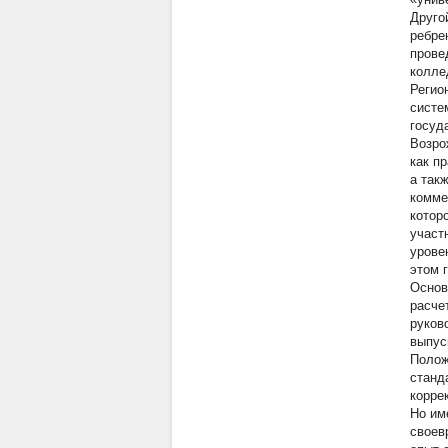
Друго
ребре
прове
колле
Регио
систе
госуд
Возро
как п
а так
комме
котор
участ
урове
этом 
Основ
расче
руков
выпус
Полож
станд
корре
Но им
своев