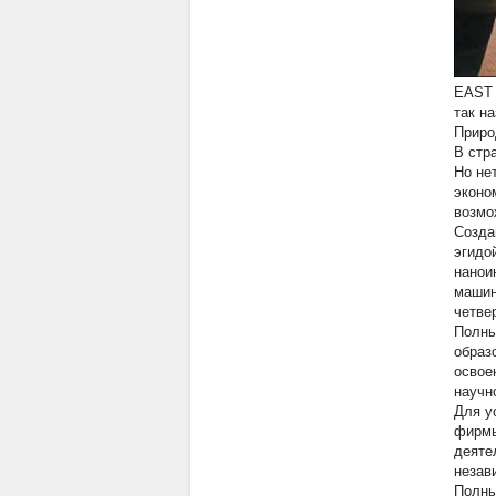
EAST
так н
Приро
В стр
Но не
эконо
возмо
Созда
эгидо
нанои
машин
четве
Полны
образ
освое
научн
Для у
фирмы
деяте
незав
Полны