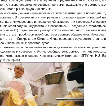
свидетельствует: результаты обучения определяются не его сроками, а 
логии, каково содержание учебных программ, насколько оно соответств
вающегося рынка труда и экономики.
й организационный и финансовый стимул развитию дал в последние го
зование». В соответствии с ним реализуется новая стратегия высшей ш
ию, на стимулирование инновационной активности и творческой инициати
я ключевая задача нацпроекта «Образование» — создание в стратегичес
ективе — 12) федеральных университетов национального значения и меж
анных стать прообразом новой системы высшего образования. Пока реал
рситетов — Сибирского и Южного. Финансирование осуществляется на п
рса инновационных проектов вузов.
из важнейших аспектов инновационной деятельности вузов — организаци
водственным сектором, с бизнес-сообществом, совместная подготовка 
циалистов высшего класса. Хрестоматийным стал опыт МГТУ им. Н.Э. Ба
ункционируют