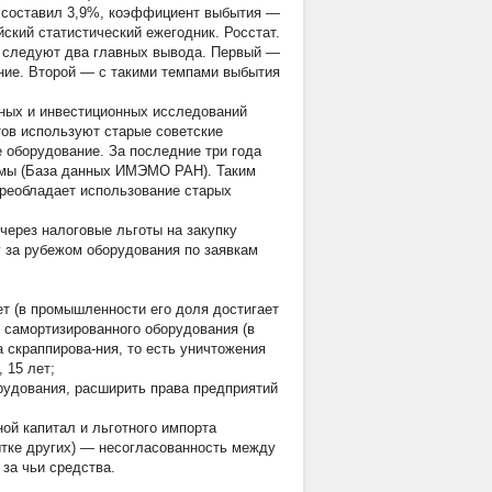
м составил 3,9%, коэффициент выбытия —
ский статистический ежегодник. Росстат.
ифр следуют два главных вывода. Первый —
ние. Второй — с такими темпами выбытия
ных и инвестиционных исследований
ов используют старые советские
оборудование. За последние три года
ммы (База данных ИМЭМО РАН). Таким
преобладает использование старых
ерез налоговые льготы на закупку
у за рубежом оборудования по заявкам
ет (в промышленности его доля достигает
 самортизированного оборудования (в
 скраппирова-ния, то есть уничтожения
 15 лет;
удования, расширить права предприятий
ой капитал и льготного импорта
ытке других) — несогласованность между
 за чьи средства.