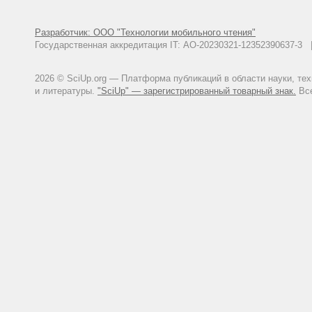
Разработчик: ООО "Технологии мобильного чтения"
Государственная аккредитация IT: АО-20230321-12352390637-
2026 © SciUp.org — Платформа публикаций в области науки, те
и литературы.
"SciUp" — зарегистрированный товарный знак.
Все