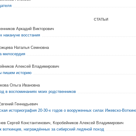
дателя
СТАТЬИ
енников Аркадий Викторович
к накануне восстания
ожцева Наталья Семновна
а милосердия
ейников Алексей Владимирович
ы пишем историю
кова Ольга Ивановна
год в воспоминаниях моих родственников
Евгений Геннадьевич
ская историография 20-30-х годов о вооруженных силах Ижевско-Воткин
нев Сергей Константинович, Коробейников Алексей Владимирович
к воткинцев, награждённых за сибирский ледяной поход