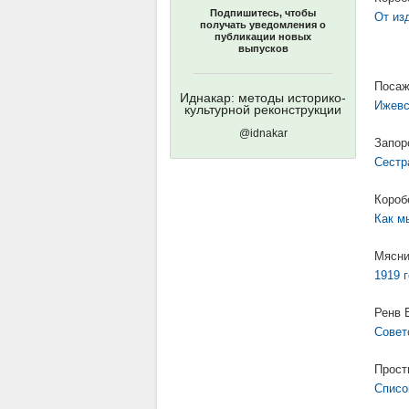
Подпишитесь, чтобы
От из
получать уведомления о
публикации новых
выпусков
Посаж
Иднакар: методы историко-
Ижевс
культурной реконструкции
@idnakar
Запор
Сестр
Короб
Как м
Мясни
1919 
Ренв 
Совет
Прост
Списо