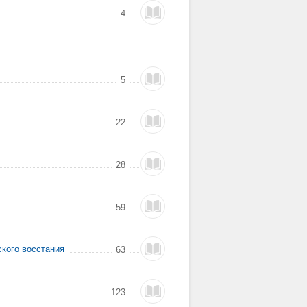
4
5
22
28
59
ского восстания
63
123