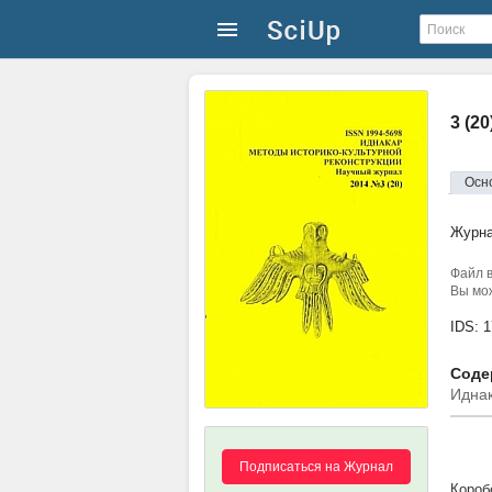
3 (2
Осн
Журн
Файл в
Вы мож
IDS: 
Содер
Иднак
Подписаться на Журнал
Короб