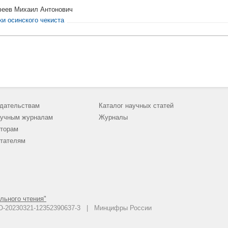
еев Михаил Антонович
ки осинского чекиста
дательствам
Каталог научных статей
учным журналам
Журналы
торам
тателям
льного чтения"
 АО-20230321-12352390637-3 | Минцифры России