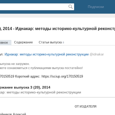
Подписки
0), 2014 - Иднакар: методы историко-культурной реконс
Содержание
Статьи выпуска
овное
8
ал:
Иднакар: методы историко-культурной реконструкции
@idnakar
ыпуска не загружен.
ете ознакомиться с публикациями выпуска постатейно!
170150519
Короткий адрес:
https://sciup.org/170150519
жание выпуска 3 (20), 2014
ар: методы историко-культурной реконструкции
ОТ ИЗДАТЕЛЯ
ейников Алексей