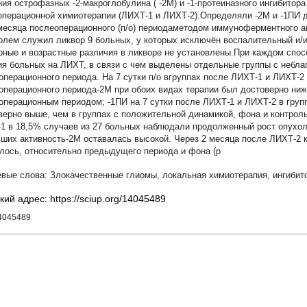
ния острофазных -2-макроглобулина ( -2М) и -1-протеиназного ингибитора
операционной химиотерапии (ЛИХТ-1 и ЛИХТ-2).Определяли -2М и -1ПИ до
 месяца послеоперационного (п/о) периодаметодом иммуноферментного а
олем служил ликвор 9 больных, у которых исключён воспалительный и/и
рные и возрастные различия в ликворе не установлены.При каждом спос
ия больных на ЛИХТ, в связи с чем выделены отдельные группы с небла
операционного периода. На 7 сутки п/о вгруппах после ЛИХТ-1 и ЛИХТ-2
операционного периода-2М при обоих видах терапии был достоверно ниже
операционным периодом; -1ПИ на 7 сутки после ЛИХТ-1 и ЛИХТ-2 в груп
верно выше, чем в группах с положительной динамикой, фона и контроль
1 в 18,5% случаев из 27 больных наблюдали продолженный рост опухол
ших активность-2М оставалась высокой. Через 2 месяца после ЛИХТ-2 
лось, относительно предыдущего периода и фона (р
Злокачественные глиомы
,
локальная химиотерапия
,
ингибит
кий адрес: https://sciup.org/14045489
14045489