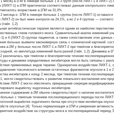
 1 месяц a-1ПИ в ликворе больных 1 и 3 групп (после ЛИХТ-1 и ЛИХТ-2) 
ы (ЛИХТ-1) a-1ПИ практически соответствовал данным контрольного ликво
отмечалось возрастание a-1ПИ на 31,0%.
 2 месяца
α
-1ПИ в ликворе больных 1 группы (после ЛИХТ-1) оставался 
е ЛИХТ-2) он был ниже контроля на 24,1%, а во 2 и 4 группах — соответ
 (табл. 1,2).
ьная антибластическая терапия является одним из наиболее перспекти
чественных глиом головного мозга. Сравнительный анализ изменений ун
-1) и 4 (ЛИХТ-2) группах пациентов, а также сопоставление этих данны
яния больных выявили закономерную связь с клинической картиной: сос
ика a-2М у больных после ЛИХТ-1 и ЛИХТ-2 при тяжёлом и благоприятн
сходной, но амплитуда изменений была разной (табл. 1,2). Динамика a-
2 различалась при тяжёлом и благоприятном течении послеоперационно
туды и динамики определяемых ингибиторов могли быть связаны с раз
йствия применяемых видов терапии. Однократное воздействие ЛИХТ-1, 
одавления токсического влияния остаточных фрагментов опухоли в 1 и 
ества ингибиторов к концу 2 месяца, при тяжёлом течении послеоперац
1, могло свидетельствовать о развитии локального воспаления или про
йствие ЛИХТ-2 могло обеспечить прекращение секреции модифицированны
лировало выработку эндогенных ингибиторов.
енное содержание a-2М обычно свидетельствует о наличии воспалительн
 больных с тяжёлым течением послеоперационного периода после ЛИХТ
таточной выработке эндогенного белка при отсутствии ингибитора опух
войств опухолью [4]. Только нормализация a-1ПИ и умеренная активност
приятное воздействие на структуры мозга в послеоперационный период.