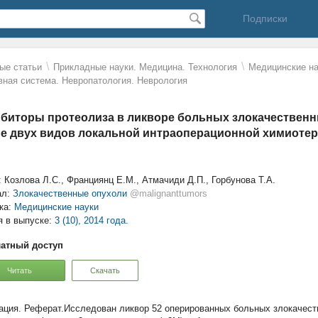
Подписки
\
\
ые статьи
Прикладные науки. Медицина. Технология
Mедицинские на
вная система. Невропатология. Неврология
биторы протеолиза в ликворе больных злокачествен
е двух видов локальной интраоперационной химиоте
: Козлова Л.С., Франциянц Е.М., Атмачиди Д.П., Горбунова Т.А.
ал:
Злокачественные опухоли
@malignanttumors
ка:
Медицинские науки
я в выпуске:
3 (10), 2014 года.
атный доступ
Читать
Скачать
Реферат.Исследован ликвор 52 оперированных больных злокачест