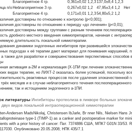
Благоприятное 4 гр.
0,361±0,02 1,2,3
137,0±8,4 1,2,3
яца п/о
Неблагоприятное 3 гр.
0,267±0,02 1,2
47,95±3,4 1,2
Нет
Благоприятное 4 гр.
0,171±0,01 1,2,3
54,80±5,2 1,2
азличия достоверны по отношению к контролю (р<0,001);
азличия достоверны по отношению к периоду «до лечения» (р<0,01);
азличия достоверны между группами с разным течением послеоперационн
ость дробного местного введения химиопрепаратов, начиная с интраопе
няемую длительность локальной химиотерапии.
дования динамики эндогенных ингибиторов при развившейся злокачестве
чных подходах к её терапии дают материал для понимания нарушений, п
, а также для разработки и совершенствования перспективных способов в
ды
нная активация а-2М и нормализация (X-1ПИ при лечении злокачествен
боих видах терапии, но ЛИХТ-2 оказалась более успешной, поскольку вс
лжительность реактивных процессов после удаления злокачественной г
 трёх месяцев и в случае неблагоприятного течения послеоперационного
чением, так и истощением эндогенного а-1ПИ.
ок литературы
Ингибиторы протеолиза в ликворе больных злока
 двух видов локальной интраоперационной химиотерапии
ten-Andersen MadsNikolaj, Christensen IbJarle, Br nner Nils, Nielsen Hans Jrg
alloproteinase type-1 (TIMP-1) as a canker and postoperative marker for mini
ients with a prior history of cancer: Пат. 7374886 США, МПК7 G01N 33/53. R
/117030. Опубликовано 20.05.2008; НПК 435/7.1