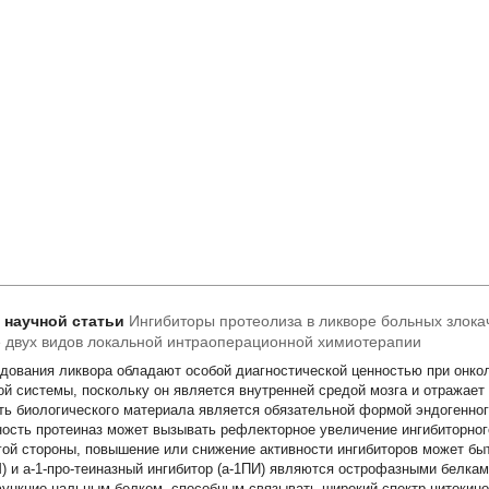
т научной статьи
Ингибиторы протеолиза в ликворе больных злок
 двух видов локальной интраоперационной химиотерапии
дования ликвора обладают особой диагностической ценностью при онко
ой системы, поскольку он является внутренней средой мозга и отражает 
ть биологического материала является обязательной формой эндогенно
ность протеиназ может вызывать рефлекторное увеличение ингибиторног
гой стороны, повышение или снижение активности ингибиторов может быт
М) и a-1-про-теиназный ингибитор (a-1ПИ) являются острофазными белками
ункцио-нальным белком, способным связывать широкий спектр цитокинов