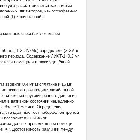
давно уже рассматривается как важный
догенных ингибиторов, как острофазных
ной (1) и сочетанной с
 различных способах локальной
–56 лет, Т 2–3NхMo) определяли (X-2М и
ного периода. Содержание ЛИХТ-1: 0,2 мг
мостаз и помещали в ложе удалённой
и вводили 0,4 мг цисплатина и 15 мг
зятие ликвора производили люмбальной
ью снижения внутричерепного давления,
иал в нативном состоянии немедленно
не более 1 месяца. Определение
а стандартных тест-наборах. Контролем
ён воспалительный и/или
фровых данных проводили при помощи
xcel XP. Достоверность различий между