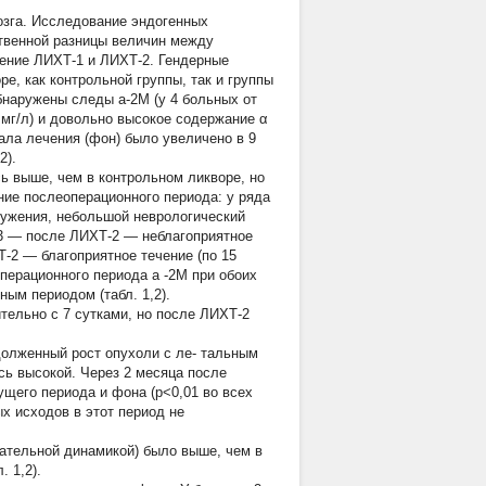
озга. Исследование эндогенных
ственной разницы величин между
чение ЛИХТ-1 и ЛИХТ-2. Гендерные
е, как контрольной группы, так и группы
бнаружены следы a-2М (у 4 больных от
1 мг/л) и довольно высокое содержание
α
ала лечения (фон) было увеличено в 9
2).
ь выше, чем в контрольном ликворе, но
ние послеоперационного периода: у ряда
ружения, небольшой неврологический
 3 — после ЛИХТ-2 — неблагоприятное
Т-2 — благоприятное течение (по 15
еоперационного периода
a
-2М при обоих
ным периодом (табл. 1,2).
тельно с 7 сутками, но после ЛИХТ-2
долженный рост опухоли с ле- тальным
сь высокой. Через 2 месяца после
щего периода и фона (р<0,01 во всех
х исходов в этот период не
ицательной динамикой) было выше, чем в
. 1,2).