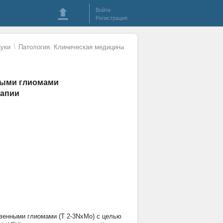
Войти
Регистрация
\
уки
Патология. Клиническая медицина
ными глиомами
рапии
венными глиомами (Т 2-3NхMo) с целью