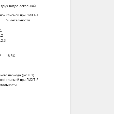
 двух видов локальной
нной глиомой при ЛИХТ-1
% летальности
 1
,2
,2,3
2
18,5%
ого периода (р<0,01)
нной глиомой при ЛИХТ-2
етальности