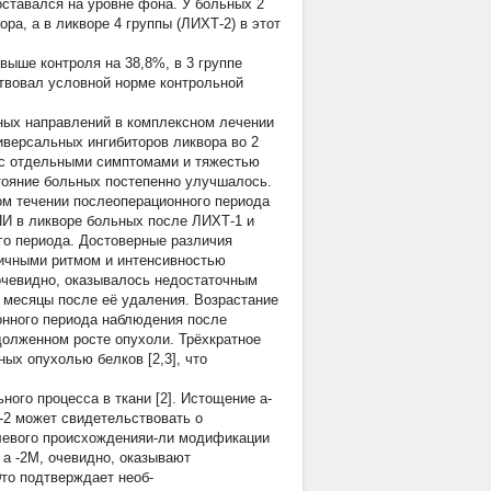
оставался на уровне фона. У больных 2
ра, а в ликворе 4 группы (ЛИХТ-2) в этот
выше контроля на 38,8%, в 3 группе
ствовал условной норме контрольной
вных направлений в комплексном лечении
иверсальных ингибиторов ликвора во 2
х с отдельными симптомами и тяжестью
тояние больных постепенно улучшалось.
ом течении послеоперационного периода
1ПИ в ликворе больных после ЛИХТ-1 и
го периода. Достоверные различия
личными ритмом и интенсивностью
очевидно, оказывалось недостаточным
2 месяцы после её удаления. Возрастание
ионного периода наблюдения после
долженном росте опухоли. Трёхкратное
х опухолью белков [2,3], что
ого процесса в ткани [2]. Истощение a-
-2 может свидетельствовать о
олевого происхожденияи-ли модификации
ь
a
-2М, очевидно, оказывают
Это подтверждает необ-