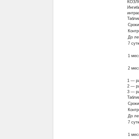
КОЗЛО
Ингиб
интра
Табли
Сроки
Контр
До ле
7 сутк
1 мес
2 мес
1 — р
2 — р
3 — р
Табли
Сроки
Контр
До ле
7 сутк
1 мес