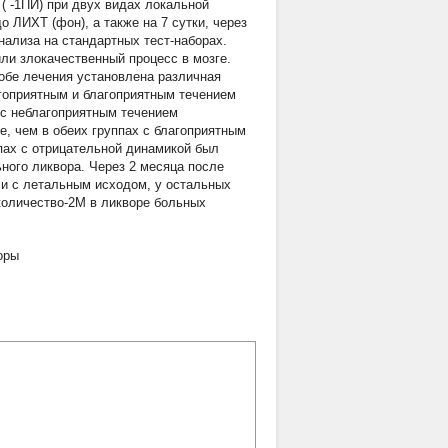
 ( -1ПИ) при двух видах локальной
 ЛИХТ (фон), а также на 7 сутки, через
нализа на стандартных тест-наборах.
ли злокачественный процесс в мозге.
обе лечения установлена различная
гоприятным и благоприятным течением
 с неблагоприятным течением
, чем в обеих группах с благоприятным
пах с отрицательной динамикой был
ного ликвора. Через 2 месяца после
и с летальным исходом, у остальных
количество-2М в ликворе больных
оры