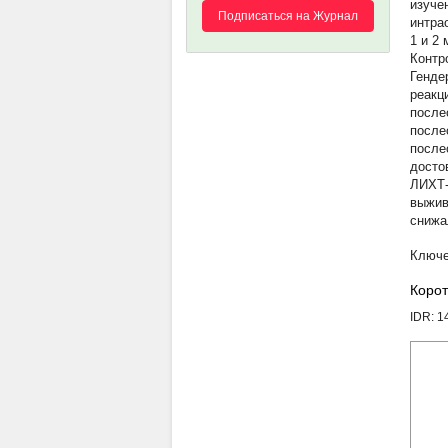
изуче
Подписаться на Журнал
интра
1 и 2
Контр
Генде
реакц
после
после
после
досто
ЛИХТ-
выжив
снижа
Корот
IDR: 