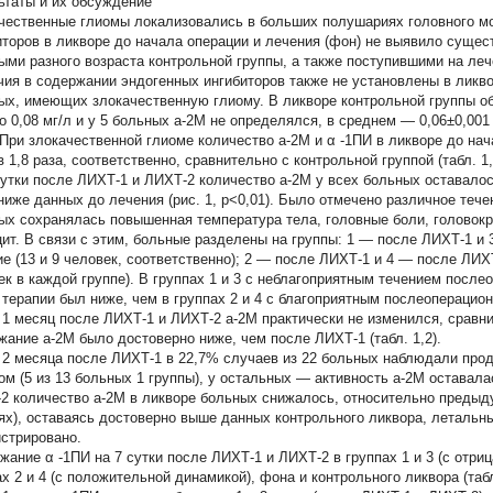
ьтаты и их обсуждение
чественные глиомы локализовались в больших полушариях головного м
иторов в ликворе до начала операции и лечения (фон) не выявило суще
ыми разного возраста контрольной группы, а также поступившими на ле
чия в содержании эндогенных ингибиторов также не установлены в ликвор
ых, имеющих злокачественную глиому. В ликворе контрольной группы о
до 0,08 мг/л и у 5 больных a-2М не определялся, в среднем — 0,06±0,00
 При злокачественной глиоме количество a-2М и
α
-1ПИ в ликворе до нач
в 1,8 раза, соответственно, сравнительно с контрольной группой (табл. 1,
сутки после ЛИХТ-1 и ЛИХТ-2 количество a-2М у всех больных оставалос
ниже данных до лечения (рис. 1, р<0,01). Было отмечено различное тече
ых сохранялась повышенная температура тела, головные боли, головок
ит. В связи с этим, больные разделены на группы: 1 — после ЛИХТ-1 и
ие (13 и 9 человек, соответственно); 2 — после ЛИХТ-1 и 4 — после ЛИХ
ек в каждой группе). В группах 1 и 3 с неблагоприятным течением посл
 терапии был ниже, чем в группах 2 и 4 с благоприятным послеоперацион
 1 месяц после ЛИХТ-1 и ЛИХТ-2 a-2М практически не изменился, сравни
жание a-2М было достоверно ниже, чем после ЛИХТ-1 (табл. 1,2).
 2 месяца после ЛИХТ-1 в 22,7% случаев из 22 больных наблюдали про
ом (5 из 13 больных 1 группы), у остальных — активность a-2М оставала
2 количество a-2М в ликворе больных снижалось, относительно предыду
ях), оставаясь достоверно выше данных контрольного ликвора, летальны
истрировано.
ржание
α
-1ПИ на 7 сутки после ЛИХТ-1 и ЛИХТ-2 в группах 1 и 3 (с отр
х 2 и 4 (с положительной динамикой), фона и контрольного ликвора (табл