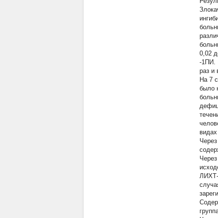
Резул
Злока
ингиб
больн
разли
больн
0,02 
-1ПИ.
раз и 
На 7 
было 
больн
дефиц
течен
челов
видах
Через
содер
Через
исход
ЛИХТ-
случа
зарег
Соде
группа