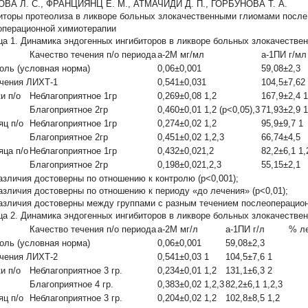
ВА Л. С., ФРАНЦИЯНЦ Е. М., АТМАЧИДИ Д. П., ГОРБУНОВА Т. А.
иторы протеолиза в ликворе больных злокачественными глиомами после
операционной химиотерапии
ца 1.
Динамика эндогенных ингибиторов в ликворе больных злокачестве
Качество течения п/о периода
а-2М мг/мл
а-1ПИ г/мл
оль (условная норма)
0,06±0,001
59,08±2,3
чения ЛИХТ-1
0,541±0,031
104,5±7,62
и п/о
Неблагоприятное 1гр
0,269±0,08 1,2
167,9±2,4 1
Благоприятное 2гр
0,460±0,01 1,2 (р<0,05),3
71,93±2,9 1
яц п/о
Неблагоприятное 1гр
0,274±0,02 1,2
95,9±9,7 1
Благоприятное 2гр
0,451±0,02 1,2,3
66,74±4,5
яца п/о
Неблагоприятное 1гр
0,432±0,021,2
82,2±6,1 1,
Благоприятное 2гр
0,198±0,021,2,3
55,15±2,1
азличия достоверны по отношению к контролю (р<0,001);
азличия достоверны по отношению к периоду «до лечения» (р<0,01);
азличия достоверны между группами с разным течением послеоперационн
ца 2.
Динамика эндогенных ингибиторов в ликворе больных злокачестве
Качество течения п/о периода
а-2М мг/л
а-1ПИ г/л
% л
оль (условная норма)
0,06±0,001
59,08±2,3
чения ЛИХТ-2
0,541±0,03 1
104,5±7,6 1
и п/о
Неблагоприятное 3 гр.
0,234±0,01 1,2
131,1±6,3 2
Благоприятное 4 гр.
0,383±0,02 1,2,3
82,2±6,1 1,2,3
яц п/о
Неблагоприятное 3 гр.
0,204±0,02 1,2
102,8±8,5 1,2