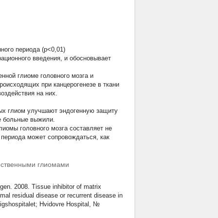
ого периода (р<0,01)
рационного введения, и обосновывает
нной глиоме головного мозга и
роисходящих при канцерогенезе в ткани
оздействия на них.
ных глиом улучшают эндогенную защиту
е больные выжили.
лиомы головного мозга составляет не
 периода может сопровождаться, как
чественными глиомами
en. 2008. Tissue inhibitor of matrix
mal residual disease or recurrent disease in
igshospitalet; Hvidovre Hospital, №