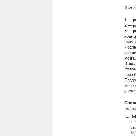
2 мес
1 — р
2 — р
3 — р
ходим
приме
Иссле
разли
мозга
Выво
Умере
при о
Продо
менее
увели
Спис
после
Hol
met
pat
10