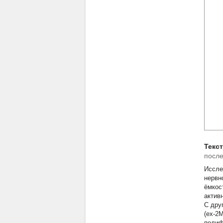
Текс
после
Иссле
нервн
ёмкос
актив
С дру
(ex-2
полиф