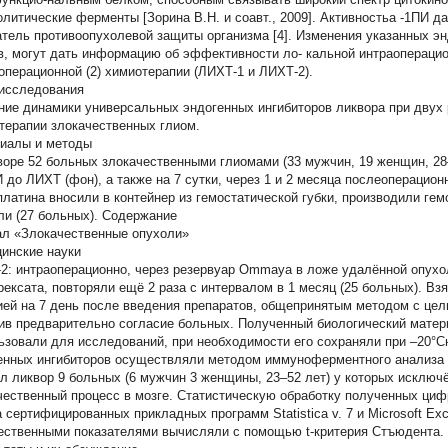
олитические ферменты [Зорина В.Н. и соавт., 2009]. Активностьa -1ПИ 
атель противоопухолевой защиты организма [4]. Изменения указанных эн
в, могут дать информацию об эффективности ло- кальной интраоперацион
операционной (2) химиотерапии (ЛИХТ-1 и ЛИХТ-2).
исследования
ние динамики универсальных эндогенных ингибиторов ликвора при двух
терапии злокачественных глиом.
иалы и методы
воре 52 больных злокачественными глиомами (33 мужчин, 19 женщин, 28
 до ЛИХТ (фон), а также на 7 сутки, через 1 и 2 месяца послеоперацион
платина вносили в контейнер из гемостатической губки, производили ге
ли (27 больных). Содержание
л «Злокачественные опухоли»
инские науки
2: интраоперационно, через резервуар Ommaya в ложе удалённой опухол
рексата, повторяли ещё 2 раза с интервалом в 1 месяц (25 больных). В
ией на 7 день после введения препаратов, общепринятым методом с цел
ив предварительно согласие больных. Полученный биологический матер
ьзовали для исследований, при необходимости его сохраняли при –20°С
енных ингибиторов осуществляли методом иммуноферментного анализа н
л ликвор 9 больных (6 мужчин 3 женщины, 23–52 лет) у которых исключ
чественный процесс в мозге. Статистическую обработку полученных ци
а сертифицированных прикладных программ Statistica v. 7 и Microsoft E
ественными показателями вычисляли с помощью t-критерия Стъюдента.