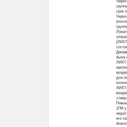
Через
групп
срок 
Через
(посл
группы
Локал
злока
(ЛИХТ
состо
Динам
была 
ЛИХТ-
ампли
возде
для п
колич
ЛИХТ-
возде
стиму
Повыш
1ПИ у
недос
его с
благо