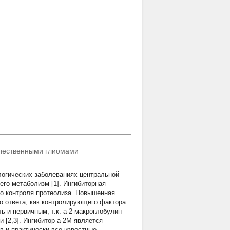
ачественными глиомами
логических заболеваниях центральной
его метаболизм [1]. Ингибиторная
го контроля протеолиза. Повышенная
о ответа, как контролирующего фактора.
ь и первичным, т.к. a-2-макроглобулин
 [2,3]. Ингибитор a-2М является
 и практически все известные