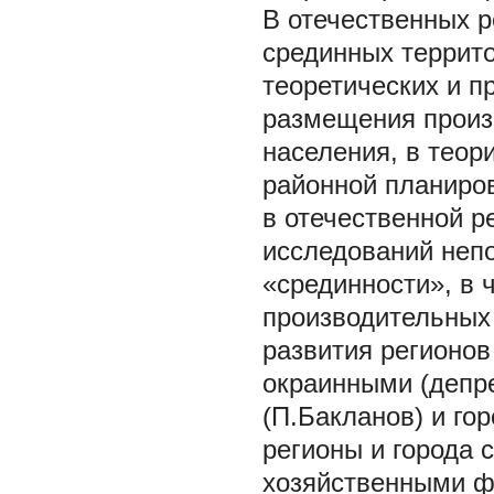
В отечественных 
срединных террито
теоретических и п
размещения произ
населения, в теор
районной планиро
в отечественной р
исследований неп
«срединности», в 
производительных
развития регионов
окраинными (депре
(П.Бакланов) и го
регионы и города 
хозяйственными ф