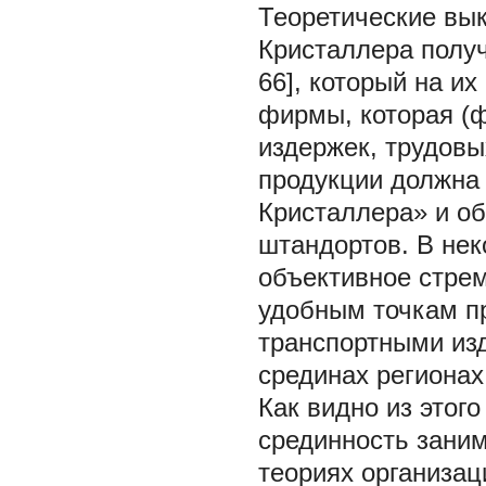
Теоретические вык
Кристаллера получ
66], который на и
фирмы, которая (
издержек, трудовы
продукции должна
Кристаллера» и о
штандортов. В нек
объективное стре
удобным точкам п
транспортными изд
срединах регионах
Как видно из этого
срединность зани
теориях организац