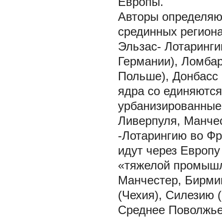
Европы.
Авторы определяют
срединных региона
Эльзас- Лотаринги
Германии), Ломба
Польше), Донбасс
ядра со единяются
урбанизированные 
Ливерпуля, Манче
-Лотарингию во Фр
идут через Европ
«тяжелой промышл
Манчестер, Бирмин
(Чехия), Силезию 
Среднее Поволжье 