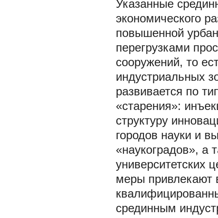
Указанные средин
экономического ра
повышенной урбан
перегрузками прос
сооружений, то е
индустриальных зо
развивается по ти
«старения»:
инъек
структуру инновац
городов науки и в
«наукоградов», а 
университетских ц
меры привлекают в
квалифицированные
срединным индуст