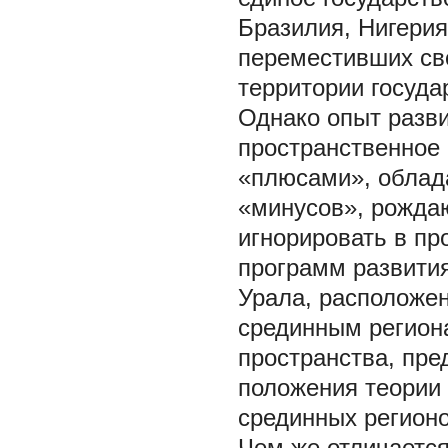
Бразилия, Нигерия
переместивших св
территории госуда
Однако опыт разви
пространственное
«плюсами», облад
«минусов», рожда
игнорировать в пр
программ развити
Урала, расположен
срединным региона
пространства, пр
положения
теории
срединных регион
Чем же отличается