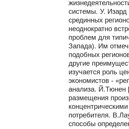
жизнедеятельност
системы. У. Изард
срединных регионо
неоднократно вст
проблем для типи
Запада). Им отмеч
подобных регионов
другие преимущест
изучается роль це
экономистов - «ре
анализа. Й.Тюнен 
размещения произв
концентрическими 
потребителя. В.Л
способы определе