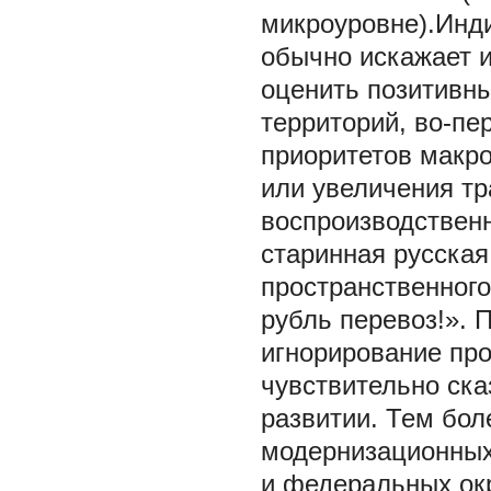
микроуровне).Инд
обычно искажает и
оценить позитивны
территорий, во-пе
приоритетов макро
или увеличения тр
воспроизводственн
старинная русская
пространственного
рубль перевоз!». 
игнорирование про
чувствительно ск
развитии. Тем бол
модернизационных 
и федеральных округ