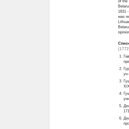
of the
Belaru
1831 -
was re
Lithua
Belaru
opinio
Спис
(1772-
Га
пре
Гу
ун-
Гу
XIX
Гу
уни
Де
171
Де
про