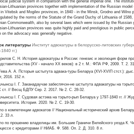
 local judicial system in comparison with the general imperial one. The institu
sian-Lithuanian provinces together with implementation of the Russian model o
 in Vitebsk and Mogilev provinces, in 1840 - in the Minsk, Grodno and Wilno p
gulated by the norms of the Statute of the Grand Duchy of Lithuania of 1588, 
nian Commonwealth, also by several laws which were issued by the Russian g
sian-Lithuanian provinces was quite highly paid and prestigious in public perc
n on the advocacy was generally negative.
ок литературы
Институт адвокатуры в белорусско-литовских губе
1840 гг.)
врилов С. Н. История адвокатуры в России: генезис и эволюция форм пр
дставительства (XV - начало XX веков): в 2 т. М.: ФПА РФ, 2009. Т. 2. 31
р'ева А. А. Псторыя шстытута адвака-туры Беларуа (XVI-XVIП стст.): дыс.
т, 2016. 152 л.
шчынсш I. Г. Заканадаучае забеспячэн-не шстытута адвакатуры на тэрыто
 ст. // Весщ БДПУ Сер. 2. 2017. № 2. С. 28-32.
шчынсш I. Г. Судовая астэма на тэрыто-рып Беларуа у 1797-1840 гг. // Ж
верситета. История. 2020. № 2. С. 19-30.
ло о компетенции адвокатов // Национальный исторический архив Беларус
2. 33 л.
ло по прошению владелицы им. Большие Граничи Вилейского уезда К. Че
цессе с кредиторами // НИАБ. Ф. 588. Оп. 2. Д. 310. 8 л.