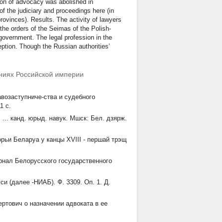
tion of advocacy was abolished in
f the judiciary and proceedings here (in
rovinces). Results. The activity of lawyers
the orders of the Seimas of the Polish-
overnment. The legal profession in the
eption. Though the Russian authorities’
рниях Российской империи
авозаступниче-ства и судебного
1 с.
 ... канд. юрыд. навук. Мшск: Бел. дзярж.
рьи Беларуа у канцы XVIII - першай трэщ
урнал Белорусского государственного
и (далее -НИАБ). Ф. 3309. Оп. 1. Д.
ртович о назначении адвоката в ее