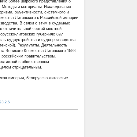
нию более широкого представления о
м. Методы и материалы. Исследование
ризма, объективности, системного и
яжества Литовского к Российской империи
зводства. В связи с этим в судебных
о отличительной чертой местной
орусско-литовских губерниях был
ель судоустройства и судопроизводства
Виленской). Результаты. Деятельность
та Великого Княжества Литовского 1588
х российским правительством.
рестижной в общественном
 целом отрицательным.
ская империя
,
белорусско-литовские
23.2.6