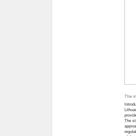
The i
Introd
Lithua
provid
The st
approa
regula