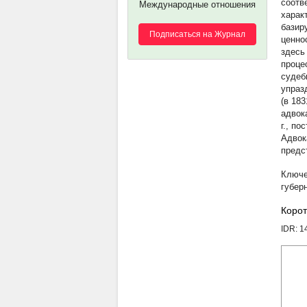
соотв
Международные отношения
харак
базир
Подписаться на Журнал
ценно
здесь
проце
судеб
упраз
(в 183
адвок
г., п
Адвок
предс
губер
Корот
IDR: 