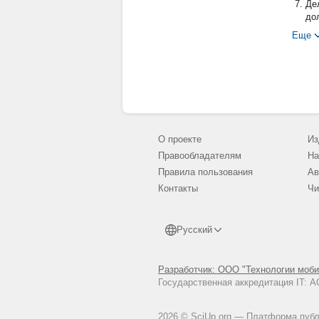
Де
дол
До
Еще
пи
Жу
Нов
Ки
Ми
Ко
О проекте
Из
Мо
Правообладателям
На
Лит
Правила пользования
Ав
Но
тип
Контакты
Чи
Охо
Пр
Русский
По
ПСЗ
Разработчик: ООО "Технологии моби
ПСЗ
Государственная аккредитация IT:
ПСЗ
ПСЗ
2026 © SciUp.org — Платформа публи