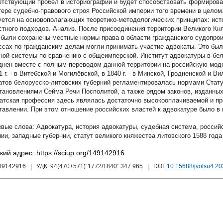
етствующий пробел в историографии и будет способствовать формирова
тере судебно-правового строя Российской империи того времени в цело
уется на основополагающих теоретико-методологических принципах: исто
стного подходов. Анализ. После присоединения территории Великого Кн
 были сохранены местные нормы права в области гражданского судопрои
ссах по гражданским делам могли принимать участие адвокаты. Это был
ной системы по сравнению с общеимперской. Институт адвокатуры в бел
днен вместе с полным переводом данной территории на российскую мод
1 г. - в Витебской и Могилёвской, в 1840 г. - в Минской, Гродненской и 
атов белорусско-литовских губерний регламентировалась нормами Стату
остановлениями Сейма Речи Посполитой, а также рядом законов, изданны
атская профессия здесь являлась достаточно высокооплачиваемой и п
тавлении. При этом отношение российских властей к адвокатуре было в
Адвокатура
,
история адвокатуры
,
судебная система
,
россий
нии
,
западные губернии
,
статут великого княжества литовского 1588 года
кий адрес: https://sciup.org/149142916
149142916
| УДК:
94(470+571)“1772/1840”:347.965
| DOI:
10.15688/jvolsu4.20