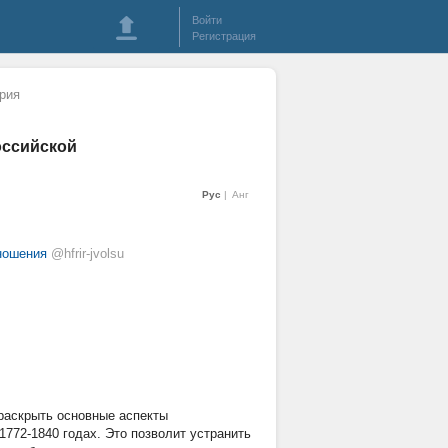
Войти
Регистрация
рия
оссийской
Рус
Анг
ношения
@hfrir-jvolsu
 раскрыть основные аспекты
1772-1840 годах. Это позволит устранить