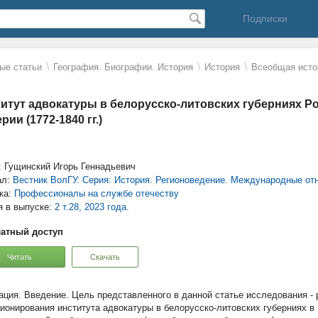
Подписки
\
\
\
ые статьи
География. Биографии. История
История
Всеобщая исто
итут адвокатуры в белорусско-литовских губерниях Р
рии (1772-1840 гг.)
: Гущинский Игорь Геннадьевич
ал:
Вестник ВолГУ. Серия: История. Регионоведение. Международные от
ка:
Профессионалы на службе отечеству
я в выпуске:
2 т.28, 2023 года.
атный доступ
Читать
Скачать
Введение. Цель представленного в данной статье исследования -
ионирования института адвокатуры в белорусско-литовских губерниях в 