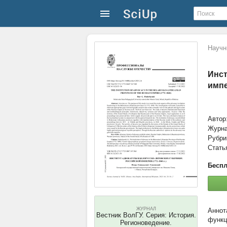
Научн
Инст
импе
Автор
Журн
Рубри
Стать
Беспл
ЖУРНАЛ
Вестник ВолГУ. Серия: История.
функц
Регионоведение.