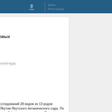
Войти
Регистрация
ковых
stnik-kgau
сследований 28 видов из 13 родов
Якутии Якутского ботанического сада. По