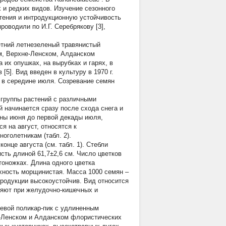
 и редких видов. Изучение сезонного
етения и интродукционную устойчивость
оводили по И.Г. Серебрякову [3],
тний летнезеленый травянистый
м, Верхне-Ленском, Алданском
 их опушках, на вырубках и гарях, в
[5]. Вид введен в культуру в 1970 г.
– в середине июля. Созревание семян
 группы растений с различными
 начинается сразу после схода снега и
ины июня до первой декады июля,
я на август, относятся к
оголетникам (табл. 2).
нце августа (см. табл. 1). Стебли
исть длиной 61,7±2,6 см. Число цветков
етоножках. Длина одного цветка
рхность морщинистая. Масса 1000 семян –
тродукции высокоустойчив. Вид относится
няют при желудочно-кишечных и
невой поликар-пик с удлиненным
е-Ленском и Алданском флористических