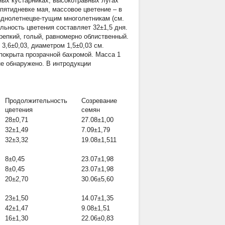
ных кустарниках, высокотравных лугах
 пятидневке мая, массовое цветение – в
позднолетнецве-тущим многолетникам (см.
льность цветения составляет 32±1,5 дня.
репкий, голый, равномерно облиственный.
 3,6±0,03, диаметром 1,5±0,03 см.
покрыта прозрачной бахромой. Масса 1
не обнаружено. В интродукции
Продолжительность
Созревание
цветения
семян
28±0,71
27.08±1,00
32±1,49
7.09±1,79
32±3,32
19.08±1,511
8±0,45
23.07±1,98
8±0,45
23.07±1,98
20±2,70
30.06±5,60
23±1,50
14.07±1,35
42±1,47
9.08±1,51
16±1,30
22.06±0,83