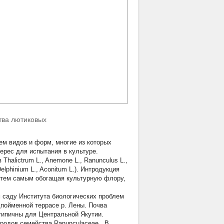
тва лютиковых
ем видов и форм, многие из которых
ерес для испытания в культуре.
ов
Thalictrum
L.,
Anemone
L.,
Ranunculus
L.,
elphinium
L.,
Aconitum
L.). Интродукция
 тем самым обогащая культурную флору,
 саду Института биологических проблем
дпойменной террасе р. Лены. Почва
 типичны для Центральной Якутии.
 родов семейства
Ranunculaceae
. В