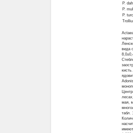
P. dah
P. mul
P. tur
Trolli
Actaea
нарас
Ленск
вида 
8,0±0
Стебл
заост
кисть
ядови
Adoni
моноп
Центр
лесах
мая, 
много
табл.
Колич
насчи
имеют