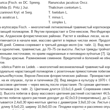
urica
(Fisch. ex DC. Spreng.
Ranunculus jacuticus
Ovcz.
tifida
(G. Pritz.) Juz.
Thalictrum contortum
L.
czaninovii
Kryl. et Serg.
T. foetidum
L.
us asiaticus
L.
T. minus L.
T. simplex
L.
 erytrocarpa
Fisch. – многолетний летнезеленый травянистый короткоко
тающий поликарпик. В Якутии произрастает в Оле-некском, Яно-Индигир
ом, Алданском флористических районах. Растет в хвойных лесах, на их 
отмечается в начале мая, массово цветет в первых числах июня. Продо
,45 дней. Семена созревают в третьей декаде июля (см. табл. 1). Вид явл
и однолетние, травянистые, до 70–75 см высоты. Листья трижды тройча
ренными листочками, по краям надрезанные и пиловидно-зубчатые [7]. Ц
. Плоды красные. Размножение семенное. Вредителей и болезней не обн
тое.
s sibirica Patrin ex Ledeb. – многолетний весеннезеленый травянистый ко
одиально нарастающий поликарпик с розеточным прямостоячим побегом.
альноЯкутском, Верхне-Ленском флористических районах. Произрастает
, на их опушках, лугах и галечниках [5]. Вид введен в культуру в 1970 г
массовое цветение – через месяц после отрастания. По срокам цветения
летникам (см. табл. 2). Цветение длится 13,6±1,6 дней. Созревание семя
 1). Высота побегов в фазу массового цветения растений составляет 44,5
ество побегов одного растения доходит до 42,0±3,9 (генеративных), до 12
тывается 2,4±0,30 ярко-желтых цветка с диаметром 3,9±0,10 см. Листья с
 длину 9,5±0,23, ширину 10,9±0,03 см. Плодики коротко и рассеянно оп