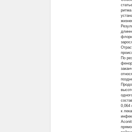
стать
ритма
устан
жизне
Резул
длинн
флори
зарос
Отрас
происх
По ре
фенор
закан
относ
поздн
Продо
высот
одног
соста
0,064
к лек
инфек
Aconi
прямо