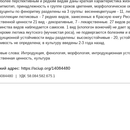
иболее перспективным и редким видам даны краткая характеристика жиз
итмотип, принадлежность к группе сроков цветения, морфологическое о
дуценты по феноритму разделены на 3 группы: весеннецветущие - 11, л
В коллекции лютиковых - 7 редких видов, занесенных в Красную книгу Рес
ственной ценности 21 вид - декоративные, 7 - лекарственные. 27 видов
инства видов наблюдается самосев. 1 вид (клопогон вонючий) не дает 
 кроме лютика якутского (мучнистая роса), не подвергаются болезням и 
дукционной устойчивости виды разделены: высокоустойчивые - 20, устойч
чивость не определена; в культуру введены 2-3 года назад.
Интродукция
,
фенология
,
морфология
,
интродукционная уст
ственная ценность
,
культура
кий адрес: https://sciup.org/14084480
14084480
| УДК:
58.084:582.675.1