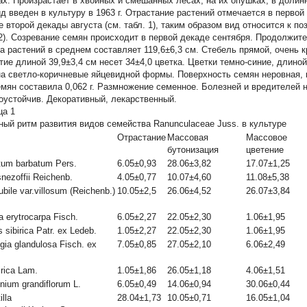
ах. Произрастает в хвойных и смешанных лесах, на их опушках, в долин
Вид введен в культуру в 1963 г. Отрастание растений отмечается в первой
е второй декады августа (см. табл. 1), таким образом вид относится к 
 2). Созревание семян происходит в первой декаде сентября. Продолжите
а растений в среднем составляет 119,6±6,3 см. Стебель прямой, очень к
тие длиной 39,9±3,4 см несет 34±4,0 цветка. Цветки темно-синие, длиной
а светло-коричневые яйцевидной формы. Поверхность семян неровная, 
емян составила 0,062 г. Размножение семенное. Болезней и вредителей 
оустойчив. Декоративный, лекарственный.
ца 1
ный ритм развития видов семейства
Ranunculaceae
Juss. в культуре
Отрастание
Массовая
Массовое
бутонизация
цветение
tum barbatum
Pers.
6.05±0,93
28.06±3,82
17.07±1,25
nezoffii
Reichenb.
4.05±0,77
10.07±4,60
11.08±5,38
ubile var.villosum
(Reichenb.)
10.05±2,5
26.06±4,52
26.07±3,84
.
a erytrocarpa
Fisch.
6.05±2,27
22.05±2,30
1.06±1,95
 sibirica
Patr. ex Ledeb.
1.05±2,27
22.05±2,30
1.06±1,95
egia glandulosa
Fisch. ex
7.05±0,85
27.05±2,10
6.06±2,49
irica
Lam.
1.05±1,86
26.05±1,18
4.06±1,51
inium grandiflorum
L.
6.05±0,49
14.06±0,94
30.06±0,44
illa
28.04±1,73
10.05±0,71
16.05±1,04