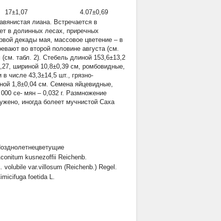
17±1,07
4.07±0,69
травянистая лиана. Встречается в
ет в долинных лесах, приречных
ервой декады мая, массовое цветение – в
евают во второй половине августа (см.
(см. табл. 2). Стебель длиной 153,6±13,2
,27, шириной 10,8±0,39 см, ромбовидные,
в числе 43,3±14,5 шт., грязно-
ной 1,8±0,04 см. Семена яйцевидные,
00 се- мян – 0,032 г. Размножение
ружено, иногда болеет мучнистой Саха
озднолетнецветущие
conitum kusnezoffii
Reichenb.
. volubile var.villosum
(Reichenb.) Regel.
imicifuga foetida
L.