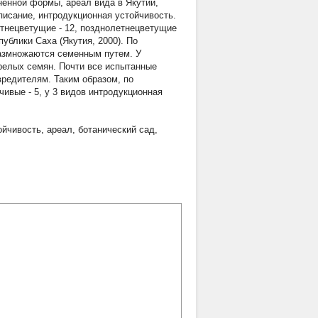
ненной формы, ареал вида в Якутии,
писание, интродукционная устойчивость.
етнецветущие - 12, позднолетнецветущие
публики Саха (Якутия, 2000). По
 размножаются семенным путем. У
зрелых семян. Почти все испытанные
вредителям. Таким образом, по
ивые - 5, у 3 видов интродукционная
ойчивость
,
ареал
,
ботанический сад
,