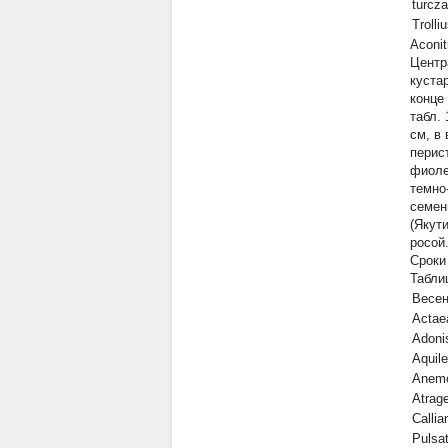
turcza
Trolli
Aconit
Центр
куста
конце
табл.
см, в
перис
фиоле
темно
семен
(Якути
росой
Сроки
Табли
Весе
Actae
Adonis
Aquile
Anemo
Atrage
Calli
Pulsat