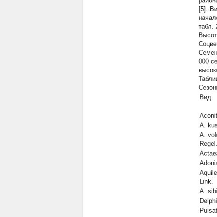
район
[5]. 
начал
табл.
Высот
Соцве
Семен
000 с
высок
Табли
Сезон
Вид
Aconi
A. kus
A. vol
Regel
Actae
Adonis
Aquil
Link.
A. sib
Delph
Pulsat