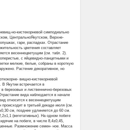
рневищ-но-кистекорневой симподиально
ском, ЦентральноЯкутском, Верхне-
опушках, гари, распадках. Отрастание
лжительность цветения составляет
яется весеннецветущим (см. табл. 2).
топеристые, с яйцевидно-ланцетными и
ветки мелкие, белые, собраны в короткую
аружено. Растение декоративное, но
роткокорне- вищно-кистекорневой
 В Якутии встречается в
 в березовых и лиственнично-березовых
. Отрастание вида наблюдается в начале
 вид относится к весеннецветущим
н происходит в третьей декаде июля (см.
±0,30 см, позднее удлиняется до 60 см.
,2±1,1 (вегетативных). На одном побеге
идячие на побеге, в числе 8,4±0,45,
ушенные. Размножение семен- ное. Масса