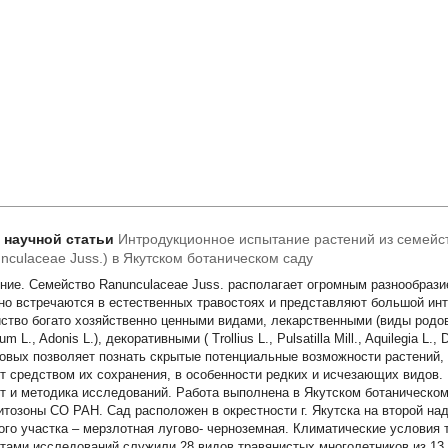
т научной статьи
Интродукционное испытание растений из семейс
nculaceae Juss.) в Якутском ботаническом саду
ние.
Cемейство
Ranunculaceae
Juss. располагает огромным разнообрази
но встречаются в естественных травостоях и представляют большой инт
ство богато хозяйственно ценными видами, лекарственными (виды род
tum
L.,
Adonis
L.), декоративными (
Trollius
L.,
Pulsatilla
Mill.,
Aquilegia
L.,
D
овых позволяет познать скрытые потенциальные возможности растений,
т средством их сохранения, в особенности редких и исчезающих видов.
т и методика исследований. Работа выполнена в Якутском ботаническом
итозоны СО РАН. Сад расположен в окрестности г. Якутска на второй на
ого участка – мерзлотная лугово- черноземная. Климатические условия
тами исследований служили 28 видов травянистых многолетников из 13