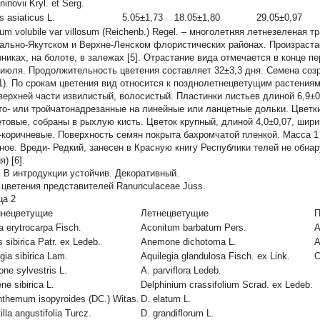
ninovii
Kryl. et Serg.
us asiaticus
L.
5.05±1,73
18.05±1,80
29.05±0,97
um volubile var villosum (Reichenb.) Regel. – многолетняя летнезеленая 
ально-Якутском и Верхне-Ленском флористических районах. Произраста
рниках, на болоте, в залежах [5]. Отрастание вида отмечается в конце п
 июля. Продолжительность цветения составляет 32±3,3 дня. Семена созр
 1). По срокам цветения вид относится к позднолетнецветущим растениям 
 верхней части извилистый, волосистый. Пластинки листьев длиной 6,9±0
то- или тройчатонадрезанные на линейные или ланцетные дольки. Цветки 
товые, собраны в рыхлую кисть. Цветок крупный, длиной 4,0±0,07, шири
-коричневые. Поверхность семян покрыта бахромчатой пленкой. Масса 1 0
ное. Вреди- Редкий, занесен в Красную книгу Республики телей не обна
я) [6].
. В интродукции устойчив. Декоративный.
 цветения представителей
Ranunculaceae
Juss.
ца 2
ннецветущие
Летнецветущие
П
a erytrocarpa
Fisch.
Aconitum barbatum
Pers.
A
 sibirica
Patr. ex Ledeb.
Anemone dichotoma
L.
A
gia sibirica
Lam.
Aquilegia glandulosa
Fisch. ex Link.
C
ne sylvestris
L.
A. parviflora
Ledeb.
ne sibirica
L.
Delphinium crassifolium
Scrad. ex Ledeb.
anthemum isopyroides
(DC.) Witas.
D. elatum
L.
illa angustifolia
Turcz.
D. grandiflorum
L.