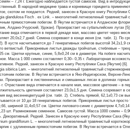
 семян – 7,24 г. Ежегодно наблюдается густой самосев. Вид в интродукц
ственный. В народной медицине трава и корневище горицвета применяют
тое, скотом не поедается. Редкий, занесен в Красную книгу Республики Са
gia glandulosa
Fisch
.
ex Link.
–
многолетний летнезеленый травянистый с
очным прямостоячим побегом. В Якутии встречается в Алданском флори
вик, Алдано-Учурский, Удокан). Произрастает на субальпийских лугах [5].
тание вида отмечается в первой декаде мая, массово цветет через мес
вляет 20,0±2,7 дней. Семена созревают в конце июня (см. табл. 1). По с
 2). В кусте насчитывается до 7 генеративных побегов высотой 34,2±1,9 
го ветвистый. Прикорневые листья дважды тройчатые, стеблевые – трех
,25 см. Цветки крупные, синие, 5,8±0,24 см в диаметре. На побеге насчи
ное. Масса 1 000 семян составляет 0,30– 0,35 г. Лабораторная всхожест
ативное. Редкий, занесен в Красную книгу Республики Саха (Якутия) [6].
gia sibirica
Lam. – многолетний летнезеленый травянистый стержнекорнев
стоячим побегом. В Якутии встречается в Яно-Индигирском, Верхне-Ле
ах. Произрастает в лиственничных и смешанных лесах в долинах горных р
6 г. Отрастание вида отмечается в начале мая, массовое цветение – в пе
лжительность цветения составляет 23,0±1,5 дня. Семена созревают в сер
ния вид весеннецветущий (см. табл. 2). Стебель прямой, 62,1±0,73 см вы
тывается от 10 до 18 генеративных побегов. Прикорневые листья просто 
0,66, шириной 11,4±0,57 см. Цветки лиловато-синие с диаметром 4,7±0,14
1,23 шт. Размножение семенное. Самосев густой. Масса 1000 семян – 0,9
%. Декоративный. Редкий. Занесен в Красную книгу Республики Саха (Якут
nium grandiflorum
L. – многолетний летнезеленый травянистый коротко
арпик с удлиненным прямостоячим побегом. В Якутии встречается в Оле