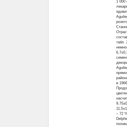
1 000
лекар
ядови
Aguile
розет
Стано
Отрас
соста
табл.
немно
6,7±0
семен
декор
Aguile
прямо
район
в 196
Продо
цвете
насчи
9,75±
11,5±
– 72 
Delphi
полик