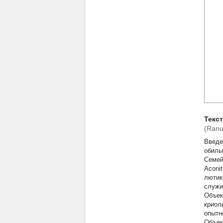
Текс
(Ranu
Введе
обиль
Семей
Aconi
лютик
служи
Объек
криол
опытн
Объек