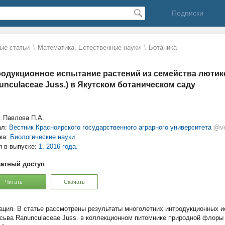
Подписки
\
\
ые статьи
Математика. Естественные науки
Ботаника
одукционное испытание растений из семейства люти
unculaceae Juss.) в Якутском ботаническом саду
: Павлова П.А.
ал:
Вестник Красноярского государственного аграрного университета
@ve
ка:
Биологические науки
я в выпуске:
1, 2016 года.
атный доступ
Читать
Скачать
В статье рассмотрены результаты многолетних интродукционных и
сьва Ranunculaceae Juss. в коллекционном питомнике природной флоры 