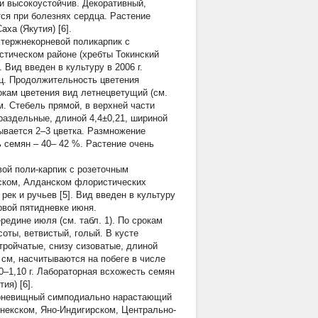
ии высокоустойчив. Декоративный,
ся при болезнях сердца. Растение
ха (Якутия) [6].
тержнекорневой поликарпик с
стическом районе (хребты Токинский
 Вид введен в культуру в 2006 г.
яц. Продолжительность цветения
рокам цветения вид летнецветущий (см.
см. Стебель прямой, в верхней части
раздельные, длиной 4,4±0,21, шириной
тывается 2–3 цветка. Размножение
ь семян – 40– 42 %. Растение очень
ой поли-карпик с розеточным
нском, Алданском флористических
ек и ручьев [5]. Вид введен в культуру
рвой пятидневке июня.
едине июля (см. табл. 1). По срокам
соты, ветвистый, голый. В кусте
тройчатые, снизу сизоватые, длиной
 см, насчитываются на побеге в числе
0–1,10 г. Лабораторная всхожесть семян
ия) [6].
корневищный симподиально нарастающий
некском, Яно-Индигирском, Центрально-