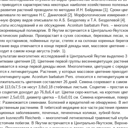
е приводится характеристика некоторых наиболее хозяйственно полезных
 развития растений проводили по методике И.Н. Бейдеман [1]. Сроки цв
авливали по методике Н.С. Даниловой [2]. Морфологические измерения пр
нную форму видов описывали по А.Б. Безделеву и Т.А. Безделевой [4].
ьтаты исследований и их обсуждение.
Aconitum barbatum
Pers.
–
многоле
окорневищный поликарпик. В Якутии встречается в Центрально-Якутско
стических районах. Произрастает в сухих сосновых, березовых лесах, на
лях кустарников, пойменных лугах, степях и на склонах коренных берегов 
тание вида отмечается в конце первой декады мая, массовое цветение 
одит в самом конце августа (табл. 1).
зультатам многолетних исследований в Центральной Якутии выделено 3
итмами цветения [2]. Цветение первой группы весеннецветущих растений
чивается в конце первой декады июня. Многолетники, цветущие с серед
ятся к летнецветущим. Растения, у которых массовое цветение приходитс
олетнецвету-щим.
Aconitum barbatum
Pers. относится к летнецветущим мн
лжительность цветения составляет 26 дней. Семена созревают в самом ко
ой 113,0±7,5 см несут 3,8±0,18 стеблевых листьев. Соцветие – простая к
о соцветия доходит до 76,8±6,4 шт. Цветки серо-желтые, на коротких цв
вляет 2,5±0,03, диаметр цветка – 0,6±0,01 см. Семена коричневые, пове
 г. Размножается семенами. Болезней и вредителей не обнаружено. В ин
арственным растениям. В тибетской медицине все части растения приме
ционных заболеваниях, почечных, печеночных коликах, зубной боли.
tum kusnezoffii Reichenb. – многолетний летнезеленый травянистый клуб
стоячим побегом. В Якутии встречается в Центрально-Якутском, Верхн