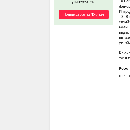
10 на
университета
фенор
Интро
Подписаться на Журнал
- 3. 
хозяй
больш
виды,
интро
устой
хозяй
Корот
IDR: 