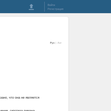
Войти
Регистрация
Рус
Анг
зано, что она не является
шение
,
гипотеза римана