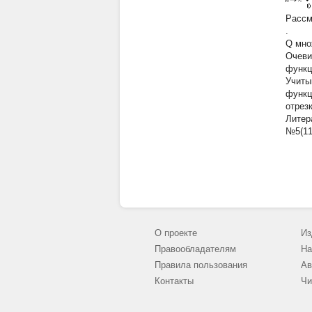
Рассмо
.
Q
мно
Очеви
функц
Учиты
функц
отрезк
Литер
№5(11
О проекте
Из
Правообладателям
На
Правила пользования
Ав
Контакты
Чи