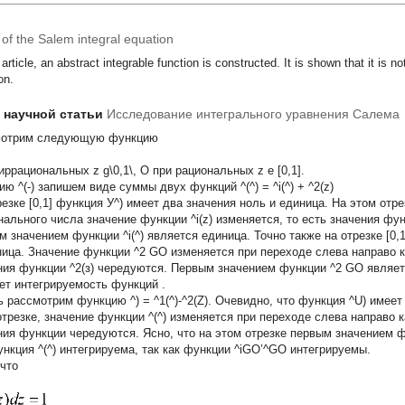
 of the Salem integral equation
 article, an abstract integrable function is constructed. It is shown that it is no
on.
т научной статьи
Исследование интегрального уравнения Салема
мотрим следующую функцию
 иррациональных z
g\0,1\,
О
при рациональных z
е [0,1].
ю ^(-) запишем виде суммы двух функций ^(^) = ^i(^) + ^2(z)
резке [0,1] функция У^) имеет два значения ноль и единица. На этом отр
нального числа значение функции ^i(z) изменяется, то есть значения фу
м значением функции ^i(^) является единица. Точно также на отрезке [0
ница. Значение функции ^2 GO изменяется при переходе слева направо к
ния функции ^2(з) чередуются. Первым значением функции ^2 GO являетс
ет интегрируемость функций .
 рассмотрим функцию ^) = ^1(^)-^2(Z). Очевидно, что функция ^U) имеет д
отрезке, значение функции ^(^) изменяется при переходе слева направо 
ния функции чередуются. Ясно, что на этом отрезке первым значением ф
ункция ^(^) интегрируема, так как функции ^iGO’^GO интегрируемы.
 что