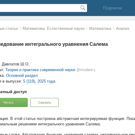
Подписки
\
\
\
ые статьи
Математика. Естественные науки
Математика
Анализ
едование интегрального уравнения Салема
: Давлатов Ш.О.
ал:
Теория и практика современной науки
@modern-j
ка:
Основной раздел
я в выпуске:
5 (119), 2025 года.
атный доступ
Читать
Скачать
В этой статье построена абстрактная интегрируемая функция. Пока
виальным решением интегрального уравнения Салема.
Абстрактная функция
,
уравнения салема
,
нетривиальное ре