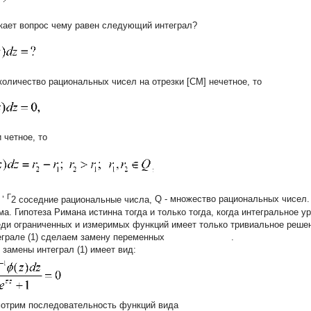
кает вопрос чему равен следующий интеграл?
количество рациональных чисел на отрезки [CM] нечетное, то
 четное, то
Г
 ’
2 соседние рациональные числа,
Q
- множество рациональных чисел.
ма.
Гипотеза Римана истинна тогда и только тогда, когда интегральное 
реди ограниченных и измеримых функций имеет только тривиальное решени
теграле (1) сделаем замену переменных .
 замены интеграл (1) имеет вид:
отрим последовательность функций вида