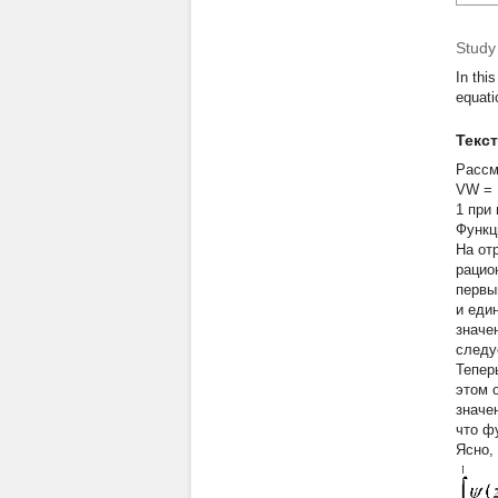
Study
In this
equati
Текс
Расс
VW =
1
при
Функци
На от
рацио
первы
и еди
значе
следу
Теперь
этом 
значе
что ф
Ясно,