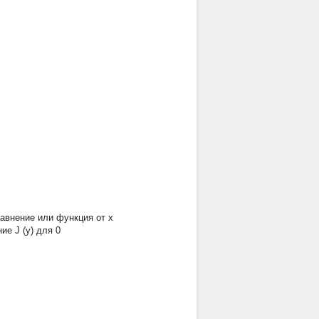
уравнение или функция от
x
е J (y) для 0