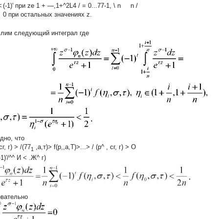
<
(-1)'
при ze
1 + —,1+^2L4 / = 0...77-1,
\ n n /
0
при остальных значениях z.
лим следующий интеграл где
дно, что
сг, г) > /(77
,а,т)> f(p,,a,T)>...> / (р^
, сг, г) > О
1
-1)'/^^ И < .Ж^ г)
вательно