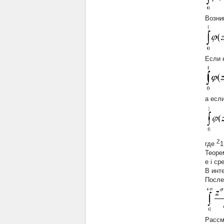
Возни
Если 
а если
Z
где
1
Теоре
e i с
В ин
После
Рассм