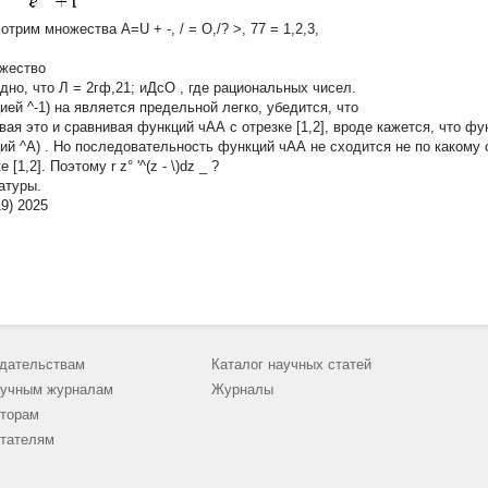
трим множества A=U + -, / = О,/? >, 77 = 1,2,3,
жество
дно, что Л = 2гф,21; иДсО , где рациональных чисел.
ией ^-1) на является предельной легко, убедится, что
вая это и сравнивая функций чАА с отрезке [1,2], вроде кажется, что ф
ий ^A) . Но последовательность функций чАА не сходится не по какому 
е [1,2]. Поэтому r z° '^(z - \)dz _ ?
атуры.
9) 2025
дательствам
Каталог научных статей
учным журналам
Журналы
торам
тателям