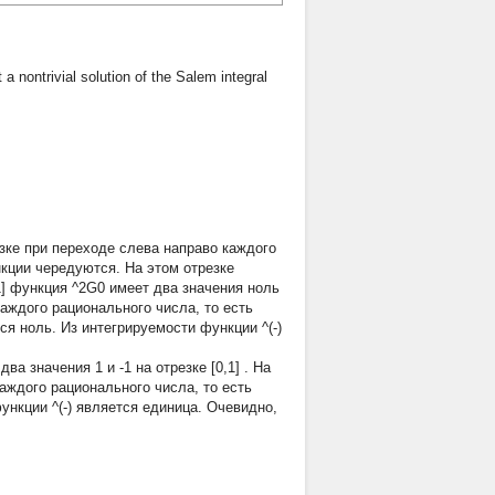
t a nontrivial solution of the Salem integral
езке при переходе слева направо каждого
нкции чередуются. На этом отрезке
,1] функция ^2G0 имеет два значения ноль
аждого рационального числа, то есть
я ноль. Из интегрируемости функции ^(-)
ва значения 1 и -1 на отрезке [0,1] . На
каждого рационального числа, то есть
ункции ^(-) является единица. Очевидно,