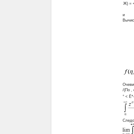
Ж) = 
и
Вычис
Очеви
/(По
, 
° < Ё*
Следо