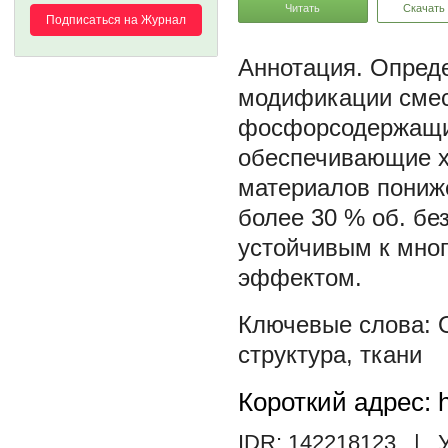
Читать
Скачать
Подписаться на Журнал
Опред
модификации смес
фосфорсодержащи
обеспечивающие х
материалов пониж
более 30 % об. бе
устойчивым к мно
эффектом.
структура
,
ткани
Короткий адрес: h
IDR: 142218123
| У