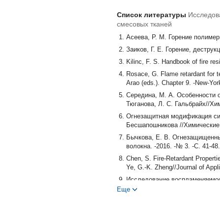
Список литературы
Исследов
смесовых тканей
Асеева, Р. М. Горение полимерн
Заиков, Г. Е. Горение, деструк
Kilinc, F. S. Handbook of fire res
Rosace, G. Flame retardant for 
Arao (eds.). Chapter 9. -New-York
Середина, М. А. Особенности 
Тюганова, Л. С. Гальбрайх//Хим
Огнезащитная модификация син
Бесшапошникова //Химические в
Бычкова, Е. В. Огнезащищенны
волокна. -2016. -№ 3. -С. 41-48.
Chen, S. Fire-Retardant Propert
Ye, G.-K. Zheng//Journal of Appl
Исследование воспламеняемос
заведений. Технология текстиль
Еще
Kim, U.-J. Thermal Decomposition
Degradation and Stability. -2010. 