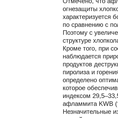
Отмечено, что аф
огнезащиты хлопко
характеризуется б
по сравнению с по
Поэтому с увелич
структуре хлопкол
Кроме того, при с
наблюдается приро
продуктов дестру
пиролиза и горени
определено оптима
которое обеспечив
индексом 29,5‒33
афламмита KWB (т
Незначительные и