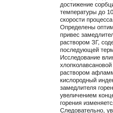
достижение сорбц
температуры до 1
скорости процесса
Определены оптим
привес замедлител
раствором ЗГ, со
последующей термо
Исследование влия
хлопколавсановой
раствором афламм
кислородный индекс
замедлителя горени
увеличением конц
горения изменяетс
Следовательно, у