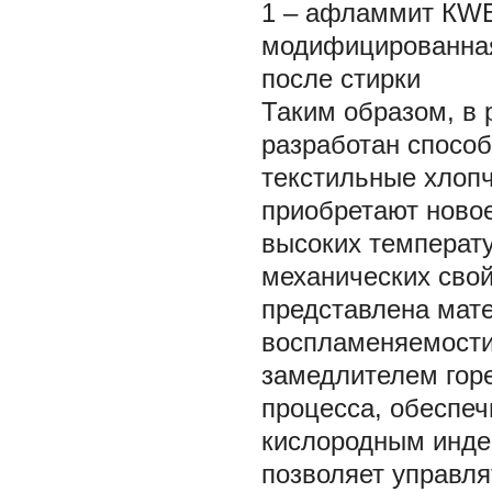
1 – афламмит КWB;
модифицированная
после стирки
Таким образом, в 
разработан способ
текстильные хлоп
приобретают новое
высоких температу
механических свой
представлена мат
воспламеняемости
замедлителем гор
процесса, обеспе
кислородным инде
позволяет управл