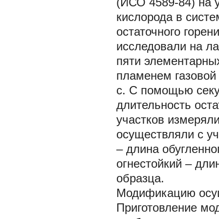
(ИСО 4589-84) на 
кислорода в систе
остаточного горен
исследовали на ла
пяти элементарны
пламенем газовой 
с. С помощью сек
длительность оста
участков измеряли
осуществляли с уч
– длина обугленно
огнестойкий ‒ дли
образца.
Модификацию осу
Приготовление мо