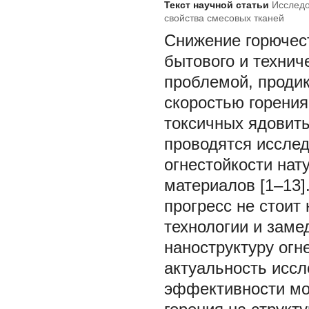
Текст научной статьи
Исследо
свойства смесовых тканей
Снижение горючес
бытового и технич
проблемой, проди
скоростью горени
токсичных ядовиты
проводятся иссле
огнестойкости нат
материалов [1‒13]
прогресс не стоит
технологии и заме
наноструктуру огн
актуальность исс
эффективности мо