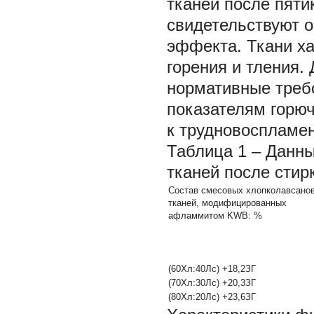
тканей после пяти
свидетельствуют о
эффекта. Ткани ха
горения и тления.
нормативные требо
показателям горю
к трудновоспламе
Таблица 1 ‒ Данн
тканей после стир
Состав смесовых хлопколавсано
тканей, модифицированных
афламмитом KWB: %
(60Хл:40Лс) +18,2ЗГ
(70Хл:30Лс) +20,3ЗГ
(80Хл:20Лс) +23,6ЗГ