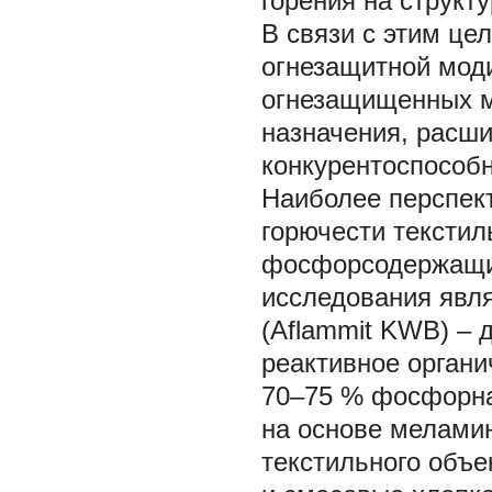
горения на структ
В связи с этим це
огнезащитной мод
огнезащищенных ма
назначения, расш
конкурентоспособн
Наиболее перспек
горючести текстил
фосфорсодержащие
исследования явл
(Aflammit KWB) –
реактивное органи
70‒75 % фосфорна
на основе мелами
текстильного объ