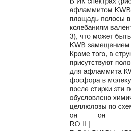
В ИК спектрах (ри
афламмитом KWB, 
площадь полосы в
колебаниям вален
3), что может бы
KWB замещением г
Кроме того, в стр
присутствуют поло
для афламмита КW
фосфора в молеку
после стирки эти п
обусловлено хими
целлюлозы по схе
он он
RO II 