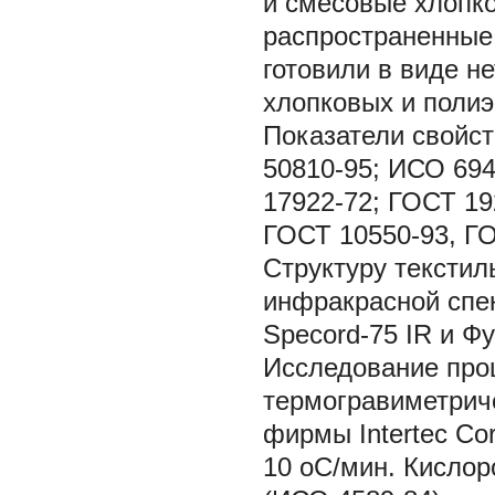
и смесовые хлопк
распространенные
готовили в виде н
хлопковых и поли
Показатели свойс
50810-95; ИСО 69
17922-72; ГОСТ 19
ГОСТ 10550-93, ГО
Структуру тексти
инфракрасной спе
Specord-75 IR и Фу
Исследование про
термогравиметрич
фирмы Intertec Co
10 оС/мин. Кислор