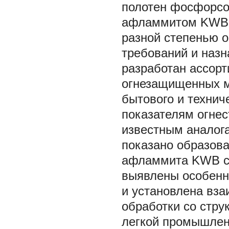
полотен фосфорсо
афламмитом KWB и
разной степенью 
требований и назн
разработан ассорт
огнезащищенных м
бытового и технич
показателям огнес
известным аналог
показано образова
афламмита KWB с
выявлены особенн
и установлена вз
обработки со стру
легкой промышлен