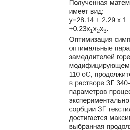
Полученная матем
имеет вид:
y=28.14 + 2.29 х
1
+0.23х
х
х
.
1
2
3
Оптимизация симп
оптимальные пара
замедлителей горе
модифицирующем р
110 оС, продолжит
в растворе ЗГ 340
параметров проце
экспериментально
сорбции ЗГ тексти
достигается макси
выбранная продол