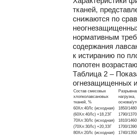
Характеристики ф
тканей, представл
снижаются по срав
неогнезащищенных
нормативным треб
содержания лавсан
к истиранию по пл
полотен возрастаю
Таблица 2 ‒ Показ
огнезащищенных и
Состав смесовых
Разрывна
хлопколавсановых
нагрузка, 
тканей, %
основа/ут
60Хл:40Лс (исходная)
1850/1480
(60Хл:40Лс) +18,2ЗГ
1790/1370
70Хл:30Лс (исходная)
1810/1460
(70Хл:30Лс) +20,3ЗГ
1700/1390
80Хл:20Лс (исходная)
1740/1350