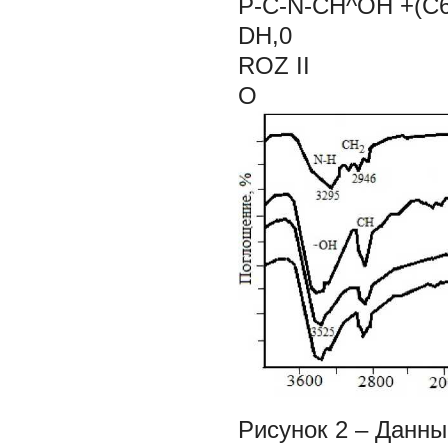
P-C-N-CH^OH +(C
DH,0
ROZ II 
О 
Рисунок 2 ‒ Данны