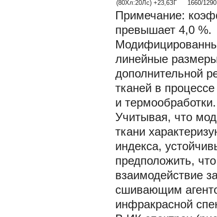
(80Хл:20Лс) +23,6ЗГ
1660/1290
Примечание: коэф
превышает 4,0 %.
Модифицированные
линейные размеры
дополнительной р
тканей в процесс
и термообработки.
Учитывая, что мо
ткани характеризу
индекса, устойчив
предположить, что
взаимодействие з
сшивающим агенто
инфракрасной спе