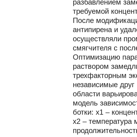
разбавлением зам
требуемой концен
После модификаци
антипирена и уда
осуществляли про
смягчителя с пос
Оптимизацию пара
раствором замедл
трехфакторным эк
независимые друг 
области варьирова
модель зависимост
ботки: х1 ‒ конце
х2 ‒ температура 
продолжительность