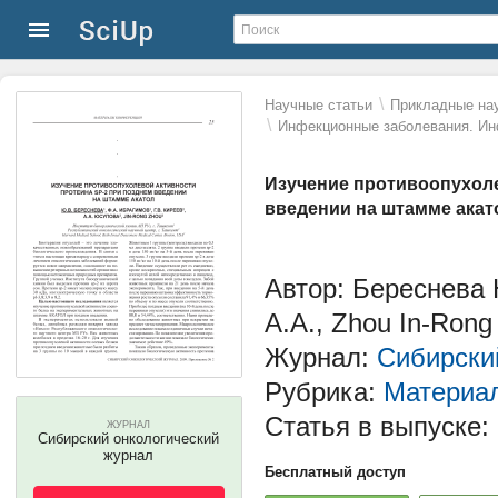
\
Научные статьи
Прикладные нау
\
Инфекционные заболевания. Ин
Изучение противоопухоле
введении на штамме акат
Автор: Береснева 
А.А., Zhou In-Rong
Журнал:
Сибирски
Рубрика:
Материа
Статья в выпуске:
ЖУРНАЛ
Сибирский онкологический
журнал
Бесплатный доступ