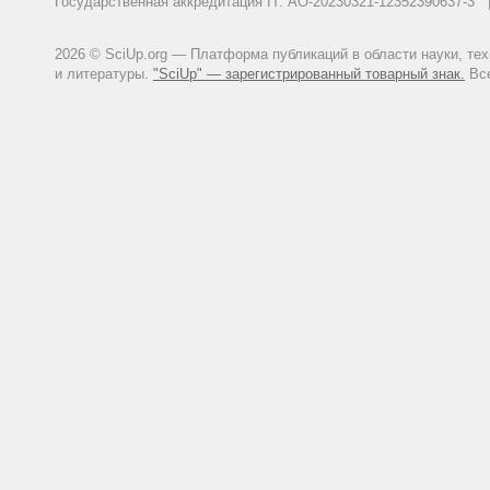
Государственная аккредитация IT: АО-20230321-12352390637-
2026 © SciUp.org — Платформа публикаций в области науки, те
и литературы.
"SciUp" — зарегистрированный товарный знак.
Все