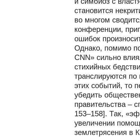
и симбиоз с властя
становится некрит
во многом сводитс
конференции, приг
ошибок произносить
Однако, помимо п
CNN» сильно влия
стихийных бедстви
транслируются по 
этих событий, то 
убедить обществен
правительства – с
153–158]. Так, «э
увеличении помощи
землетрясения в К