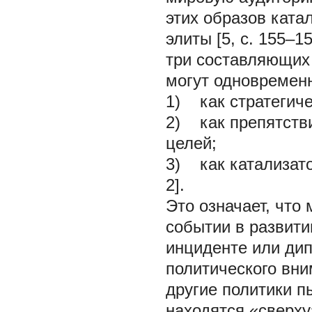
этих образов ката
элиты [5, с. 155–1
три составляющих
могут одновремен
1) как стратегиче
2) как препятств
целей;
3) как катализато
2].
Это означает, что
событии в развит
инциденте или дип
политического вни
другие политики п
находятся «сверху