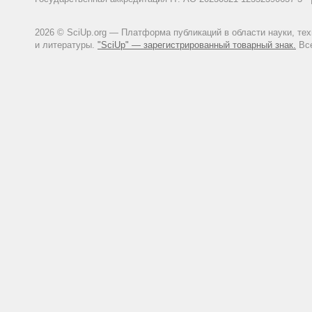
2026 © SciUp.org — Платформа публикаций в области науки, те
и литературы.
"SciUp" — зарегистрированный товарный знак.
Все