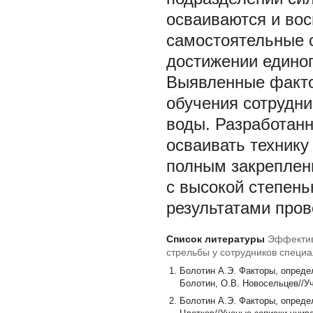
осваиваются и во
самостоятельные с
достижении единог
Выявленные факто
обучения сотрудни
воды. Разработанн
осваивать технику
полным закреплени
с высокой степен
результатами пров
Список литературы
Эффектив
стрельбы у сотрудников специ
Болотин А.Э. Факторы, опред
Болотин, О.В. Новосельцев//Уч
Болотин А.Э. Факторы, опреде