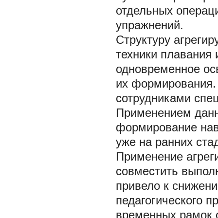
отдельных операц
упражнений.
Структуру агреги
техники плавания 
одновременное ос
их формирования.
сотрудниками спец
Применением данн
формирование нав
уже на ранних ста
Применение агрег
совместить выполн
привело к снижен
педагогического п
временных рамок о