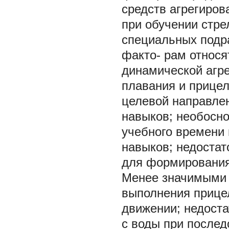
средств агрегиро
при обучении стре
специальных подр
факто- рам относя
динамической агре
плавания и прицел
целевой направле
навыков; необосн
учебного времени 
навыков; недоста
для формирования 
Менее значимыми 
выполнения прицел
движении; недост
с воды при после