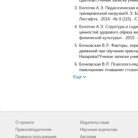
Цветков//Ученые записки универ
Болотин А.Э. Педагогическая 
тренировочной нагрузки/А.Э. Б
Лесгафта. -2014. -№ 9 (115). -С.
Болотин А.Э. Структура и сод
ценностей здорового образа жи
физической культуры». -2015. -
Бочковская В.Л. Факторы, оп
движений при обучении прикла
Назарова//Ученые записки униве
Бочковская В.Л. Психолого-п
прикладному плаванию студент
университета имени П.Ф. Лесгаф
Еще
Караван А.В. Типологические 
развития студентов вузов/А.В.
культуры». -2015. -№ 9 -С. 5-7.
Климов Ю.М. Построение годич
Портнов, Б.Н. Шустин, И.З. Яцы
Кочетков Д.И. Показатели эф
стрельбы с воды, а также мет
О проекте
Издательствам
-2017. -№ 7. -С. 140-144.
Правообладателям
Научным журналам
Парамзин В.Б. Физическое сос
Правила пользования
Авторам