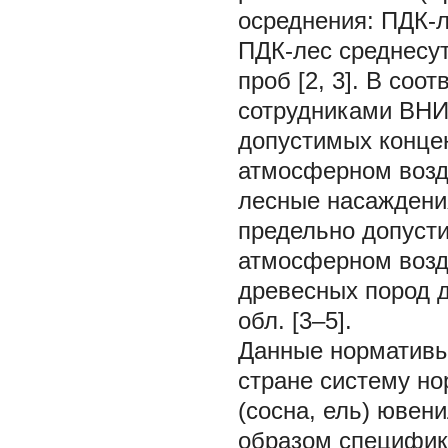
осреднения: ПДК-л
ПДК-лес среднесут
проб [2, 3]. В со
сотрудниками ВНИ
допустимых конце
атмосферном возд
лесные насаждени
предельно допуст
атмосферном возд
древесных пород д
обл. [3–5].
Данные нормативы
стране систему н
(сосна, ель) ювен
образом специфик