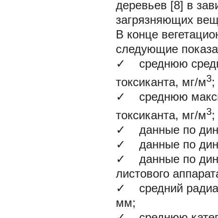
деревьев [8] в за
загрязняющих вещ
В конце вегетаци
следующие показа
✓
среднюю средн
3
токсиканта, мг/м
;
✓
среднюю макси
3
токсиканта, мг/м
;
✓
данные по дина
✓
данные по дина
✓
данные по дин
листового аппарат
✓
средний радиал
мм;
✓
среднюю катего