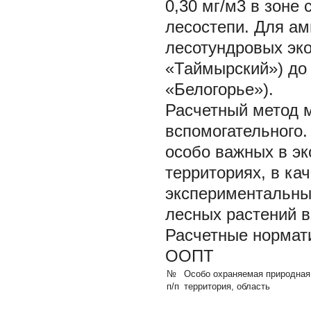
0,30 мг/м3 в зоне
лесостепи. Для ам
лесотундровых эк
«Таймырский») до 
«Белогорье»).
Расчетный метод м
вспомогательного.
особо важных в э
территориях, в ка
экспериментальны
лесных растений в
Расчетные нормат
ООПТ
№
Особо охраняемая природная
п/п
территория, область