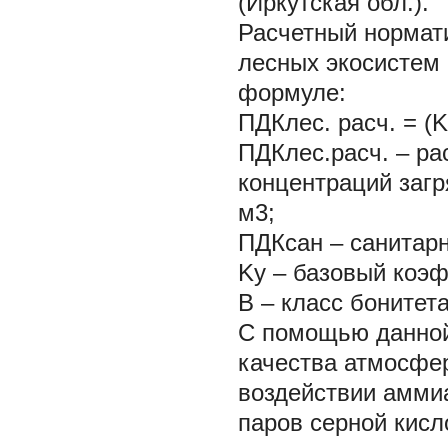
(Иркутская обл.).
Расчетный нормат
лесных экосистем 
формуле:
ПДКлес. расч. = (K
ПДКлес.расч. – р
концентраций загр
м3;
ПДКсан – санитарн
Ky – базовый коэ
B – класс бонитет
С помощью данной
качества атмосфер
воздействии аммиа
паров серной кисл