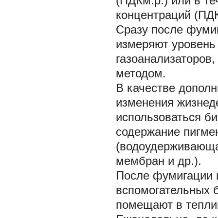
(ПДКм.р.) или в т
концентраций (ПДКс
Сразу после фумиг
измеряют уровень
газоанализаторов
методом.
В качестве дополн
изменения жизнед
использоваться би
содержание пигмен
(водоудерживающа
мембран и др.).
После фумигации 
вспомогательных 
помещают в тепли