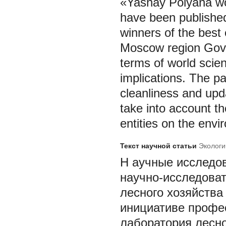
«Yasnay Polyana woo
have been published.
winners of the best
Moscow region Gove
terms of world scien
implications. The pa
cleanliness and upd
take into account t
entities on the envi
Текст научной статьи
Экологи
Н
аучные исследов
научно-исследоват
лесного хозяйства 
инициативе профе
лаборатория лесно