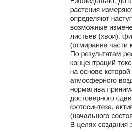
Еженедельно, до к
растения измеряют
определяют насту
возможные измене
листьев (хвои), ф
(отмирание части кр
По результатам ре
концентраций токс
на основе которой
атмосферного возд
норматива приним
достоверного сдви
фотосинтеза, акти
(начального состо
В целях создания 