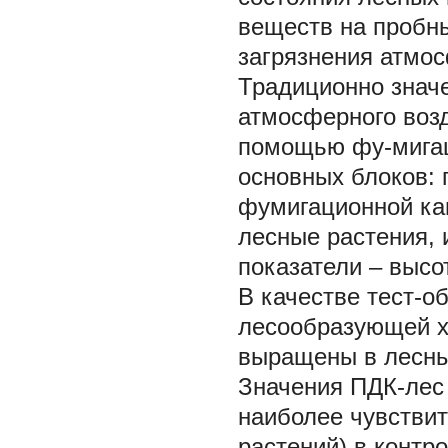
веществ на пробн
загрязнения атмос
Традиционно значе
атмосферного возд
помощью фу-мигац
основных блоков: 
фумигационной ка
лесные растения,
показатели – высот
В качестве тест-о
лесообразующей х
выращены в лесны
Значения ПДК-лес
наиболее чувстви
растений) в контр