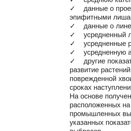
✓
данные о проек
эпифитными лиша
✓
данные о линей
✓
усредненный ли
✓
усредненные ра
✓
усредненную аб
✓
другие показат
развитие растений
поврежденной хвои
сроках наступления
На основе получе
расположенных на 
промышленных выб
указанных показат