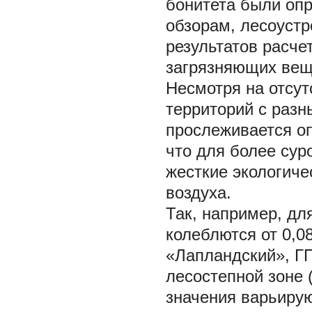
бонитета были опр
обзорам, лесоуст
результатов расч
загрязняющих вещ
Несмотря на отсут
территорий с разн
прослеживается о
что для более сур
жесткие экологич
воздуха.
Так, например, дл
колеблются от 0,0
«Лапландский», ГП
лесостепной зоне 
значения варьирую