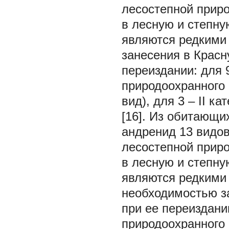
лесостепной приро
в лесную и степную
являются редкими
занесения в Красн
переиздании: для 9
природоохранного 
вид), для 3 – II к
[16]. Из обитающи
андренид 13 видов
лесостепной приро
в лесную и степную
являются редкими 
необходимостью за
при ее переиздани
природоохранного 