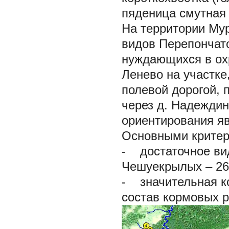
пяденица смутная л
На территории Мур
видов Перепончат
нуждающихся в охр
Ленево на участке
полевой дорогой, 
через д. Надеждин
ориентирования яв
Основными критер
- достаточное ви
Чешуекрылых – 26 
- значительная к
состав кормовых р