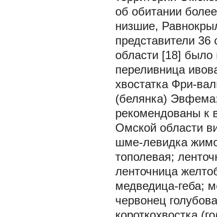
об обитании более
низшие, Равнокры
представители 36 с
области [18] было
переливница ивов
хвостатка Фри-вал
(белянка) Эвфема
рекомендованы к 
Омской области ви
шме-левидка жимо
тополевая; ленточ
ленточница желто
медведица-геба; м
червонец голубова
короткохвостка (г