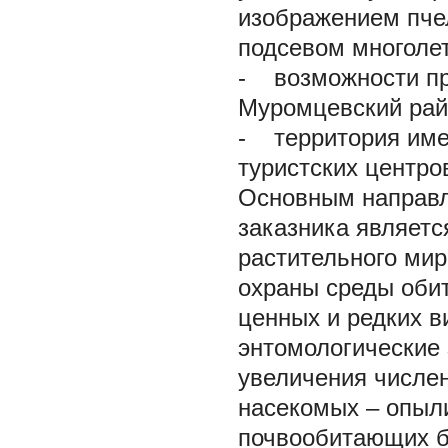
изображением пчел
подсевом многолетн
- возможности пр
Муромцевский райо
- территория име
туристских центро
Основным направл
заказника являетс
растительного мир
охраны среды оби
ценных и редких в
энтомологические 
увеличения числен
насекомых – опыли
почвообитающих б