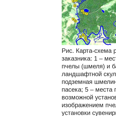
Рис. Карта-схема 
заказника: 1 – ме
пчелы (шмеля) и б
ландшафтной скуль
подземная шмелин
пасека; 5 – места 
возможной устано
изображением пчел
установки сувенир