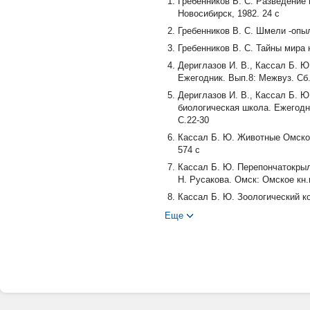
Гребенников В. С. Разведение
Новосибирск, 1982. 24 с
Гребенников В. С. Шмели -опыл
Гребенников B. C. Тайны мира 
Дериглазов И. В., Кассал Б. 
Ежегодник. Вып.8: Межвуз. Сб.
Дериглазов И. В., Кассал Б.
биологическая школа. Ежегодни
С.22-30
Кассал Б. Ю. Животные Омской
574 с
Кассал Б. Ю. Перепончатокрыл
Н. Русакова. Омск: Омское кн.и
Кассал Б. Ю. Зоологический к
области//Естественные науки и
Еще
110
Кассал Б. Ю. Шмели Омского 
области. Омск: Правительство 
Князев С. А., Бывальцев А. М.
шмелей (Hymenoptera, Apidae,
6: Межвуз.сб.науч.тр./под ред.