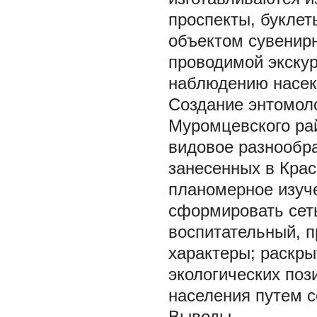
проспекты, буклет
объектом сувенирн
проводимой экскур
наблюдению насек
Создание энтомоло
Муромцевского ра
видовое разнообра
занесенных в Крас
планомерное изуч
сформировать сет
воспитательный, п
характеры; раскры
экологических поз
населения путем с
Выводы