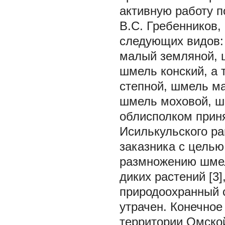
активную работу п
В.С. Гребенников,
следующих видов:
малый земляной, 
шмель конский, а
степной, шмель м
шмель моховой, шме
облисполком приня
Исилькульского ра
заказника с целью
размножению шмел
диких растений [3
природоохранный с
утрачен. Конечно
территории Омской