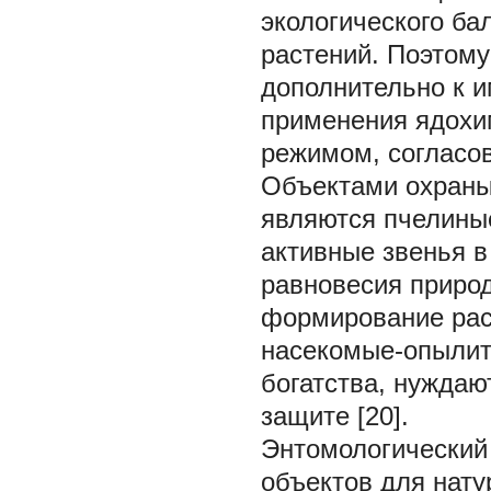
экологического ба
растений. Поэтому
дополнительно к 
применения ядохим
режимом, согласов
Объектами охраны
являются пчелины
активные звенья в
равновесия приро
формирование раст
насекомые-опылите
богатства, нуждаю
защите [20].
Энтомологический 
объектов для нату