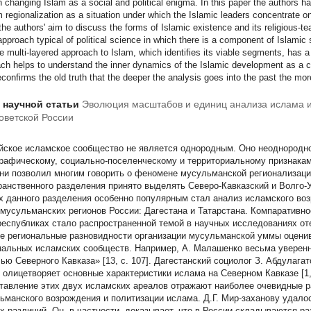
n changing Islam as a social and political enigma. In this paper the authors h
 regionalization as a situation under which the Islamic leaders concentrate on 
 the authors' aim to discuss the forms of Islamic existence and its religious-
approach typical of political science in which there is a component of Islami
he multi-layered approach to Islam, which identifies its viable segments, has a 
ch helps to understand the inner dynamics of the Islamic development as a 
econfirms the old truth that the deeper the analysis goes into the past the more
т научной статьи
Эволюция масштабов и единиц анализа ислама и
оветской России
йское исламское сообщество не является однородным. Оно неоднородно
рафическому, социально-поселенческому и территориальному признакам
ни позволил многим говорить о феномене мусульманской регионализаци
ранственного разделения принято выделять Северо-Кавказский и Волго-
х данного разделения особенно популярным стал анализ исламского во
 мусульманских регионов России: Дагестана и Татарстана. Компаративно
республиках стало распространенной темой в научных исследованиях от
е региональные разновидности организации мусульманской уммы оценив
нальных исламских сообществ. Например, А. Малашенко весьма уверенно
ью Северного Кавказа» [13, c. 107]. Дагестанский социолог З. Абдулага
 олицетворяет основные характеристики ислама на Северном Кавказе [1, 
тавление этих двух исламских ареалов отражают наиболее очевидные ра
ьманского возрождения и политизации ислама. Д.Г. Мир-заханову удало
х различий. Он, в частности, доказывает, что в России складываются р