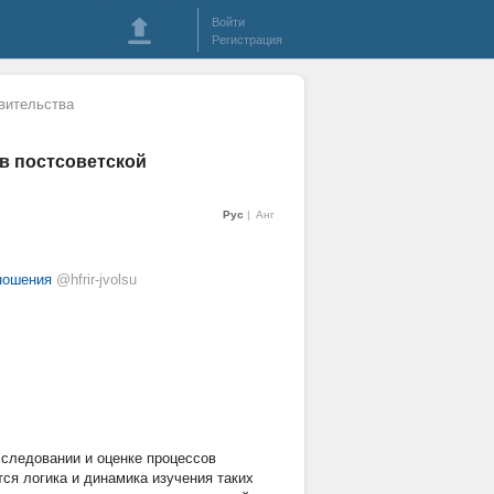
Войти
Регистрация
вительства
в постсоветской
Рус
Анг
ношения
@hfrir-jvolsu
следовании и оценке процессов
ся логика и динамика изучения таких