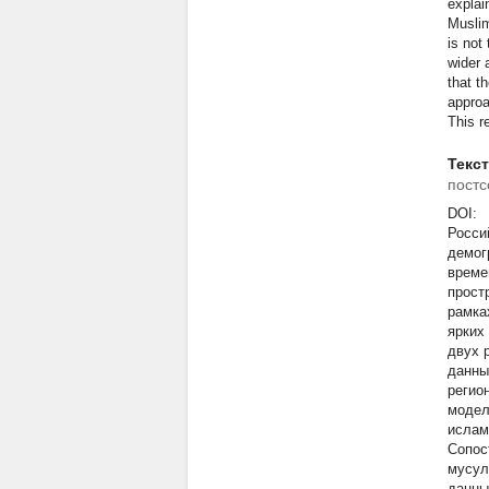
explai
Muslim
is not
wider 
that t
approa
This r
Текс
постс
DOI:
Росси
демог
време
прост
рамка
ярких
двух 
данны
регио
модел
ислам
Сопос
мусул
данны