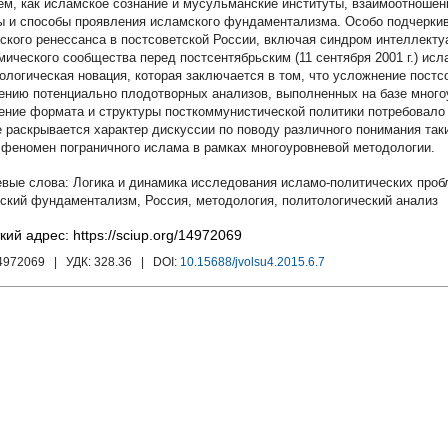
ем, как исламское сознание и мусульманские институты, взаимоотноше
 и способы проявления исламского фундаментализма. Особо подчеркив
ского ренессанса в постсоветской России, включая синдром интеллекту
мического сообщества перед постсентябрьским (11 сентября 2001 г.) исл
ологическая новация, которая заключается в том, что усложнение постс
ению потенциально плодотворных анализов, выполненных на базе многоу
ение формата и структуры посткоммунистической политики потребовало
е раскрывается характер дискуссии по поводу различного понимания таки
 феномен пограничного ислама в рамках многоуровневой методологии.
Логика и динамика исследования исламо-политических проб
ский фундаментализм
,
Россия
,
методология
,
политологический анализ
кий адрес: https://sciup.org/14972069
14972069
| УДК:
328.36
| DOI:
10.15688/jvolsu4.2015.6.7