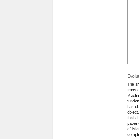
Evolut
The ar
transf
Muslim
fundam
has ob
object
that c
paper 
of Isl
compli