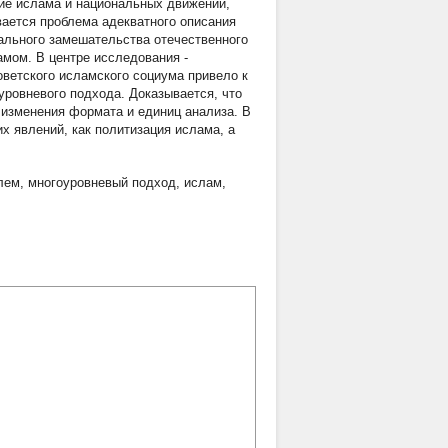
ние ислама и национальных движений,
ается проблема адекватного описания
ального замешательства отечественного
амом. В центре исследования -
оветского исламского социума привело к
ровневого подхода. Доказывается, что
 изменения формата и единиц анализа. В
х явлений, как политизация ислама, а
лем
,
многоуровневый подход
,
ислам
,