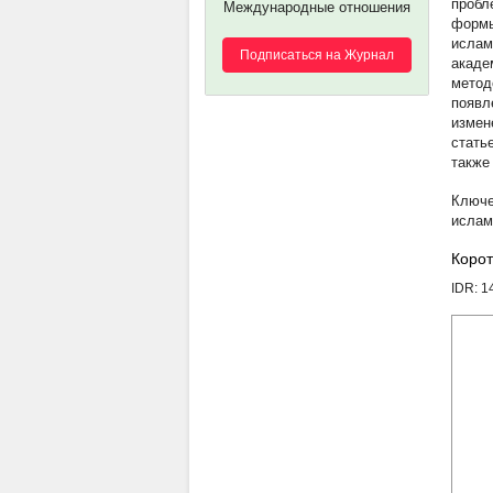
пробл
Международные отношения
формы
ислам
Подписаться на Журнал
акаде
метод
появл
измен
стать
также
ислам
Корот
IDR: 