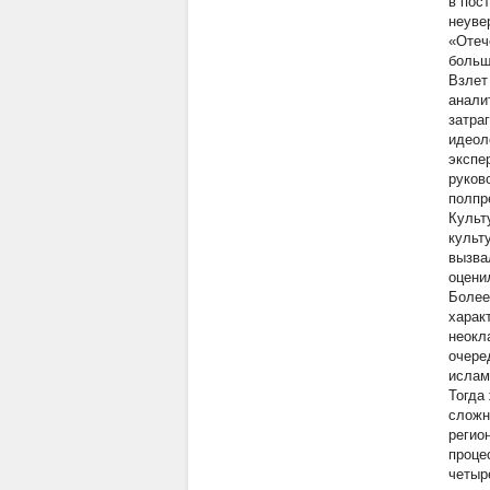
в пос
неуве
«Отеч
больш
Взлет
анали
затра
идеол
экспе
руков
полпр
Культ
культ
вызва
оцени
Более
харак
неокл
очере
исламе
Тогда
сложн
регио
проце
четыр