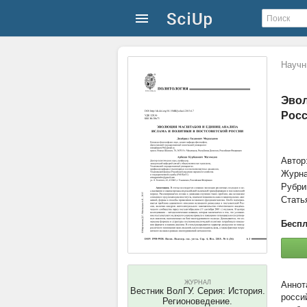
Научн
Эвол
Рос
Автор
Журн
Рубри
Стать
Беспл
ЖУРНАЛ
Вестник ВолГУ. Серия: История.
росси
Регионоведение.