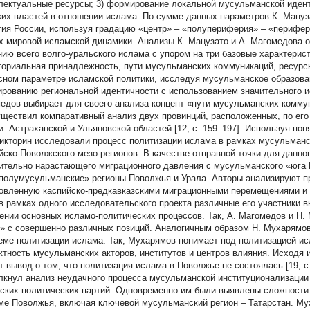
лектуальные ресурсы; 3) формирование локальной мусульманской идент
ких властей в отношении ислама. По сумме данных параметров К. Мацу
тия России, используя градацию «центр» – «полупериферия» – «перифер
х мировой исламской динамики. Анализы К. Мацузато и А. Магомедова 
нию всего волго-уральского ислама с упором на три базовые характерист
ториальная принадлежность, пути мусульманских коммуникаций, ресурсы
сном параметре исламской политики, исследуя мусульманское образован
рованию региональной идентичности с использованием значительного исл
едов выбирает для своего анализа концепт «пути мусульманских комму
уществил компаративный анализ двух провинций, расположенных, по ег
и: Астраханской и Ульяновской областей [12, c. 159–197]. Используя по
Викторин исследовали процесс политизации ислама в рамках мусульманс
йско-Поволжского мезо-регионов. В качестве отправной точки для данно
ительно нарастающего миграционного давления с мусульманского «юга Р
«полумусульманские» регионы Поволжья и Урала. Авторы анализируют п
овленную каспийско-предкавказскими миграционными перемещениями и пе
в рамках одного исследовательского проекта различные его участники
ении основных исламо-политических процессов. Так, А. Магомедов и Н.
» с совершенно различных позиций. Аналогичным образом Н. Мухарямов 
еме политизации ислама. Так, Мухарямов понимает под политизацией и
ктность мусульманских акторов, институтов и центров влияния. Исходя 
т вывод о том, что политизация ислама в Поволжье не состоялась [19, с
лкнул анализ неудачного процесса мусульманской институционализации 
ских политических партий. Одновременно им были выявлены сложности
ме Поволжья, включая ключевой мусульманский регион – Татарстан. Мух