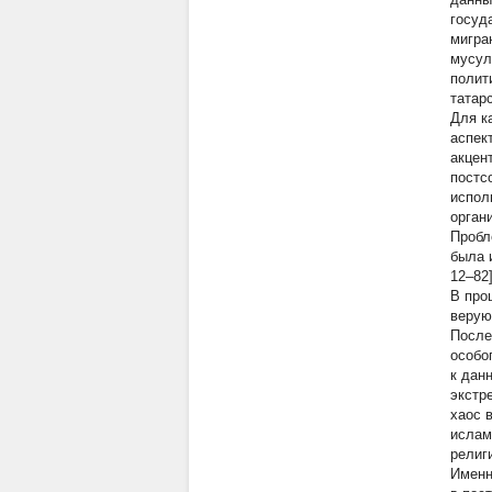
госуд
мигра
мусул
полит
татарс
Для к
аспек
акцен
постс
испол
органи
Пробл
была и
12–82
В про
верую
После
особо
к дан
экстр
хаос 
ислам
религ
Именн