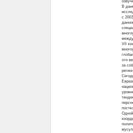
озвуче
В дан
иссле
с 200
данно
специ
много
между
VII к
много
глоба
это в
за со
регио
Сегод
Евраз
нацио
уровн
тенде
персп
постк
Одной
коорд
полит
мусул