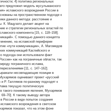
ичности; 4) политика региональных
зато предложил модель мусульманского
ия» исламского возрождения России в
основаны на пространственном подходе к
ики данного метода: расстояние и
. К. Мацузато делает акцент на
ие и стратегии региональных властей по
амского компонента [15, c. 118–158].
никаций». С помощью данного концепта
о мнению, на исламской периферии
нятие «пути коммуникации», А. Магомедов
ких коммуникаций Каспийского и
го подхода они использовали факт
оссии» как на пограничные области, так
рироду пограничного ислама,
реселениями [11, c. 147–162].
 выражали несовпадающие позиции в
 Мухарямов оценивают проект «русский
и Р. Галлямов по-разному подходят к
слама текущую политическую
из такого понимания явления, Мухарямов
. 69–70]. К такому выводу автора
в России в виде попыток создания
 исламского возрождения в светском
арямов показал, что на этом фоне