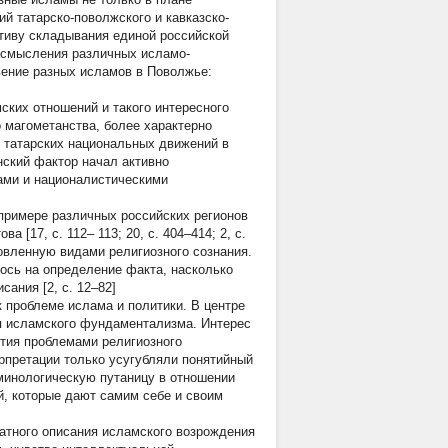
й татарско-поволжского и кавказско-
тиву складывания единой российской
осмысления различных исламо-
вение разных исламов в Поволжье:
ских отношений и такого интересного
 магометанства, более характерно
 татарских национальных движений в
анский фактор начал активно
ами и националистическими
примере различных российских регионов
[17, c. 112– 113; 20, c. 404–414; 2, c.
овленную видами религиозного сознания.
ось на определение факта, насколько
ания [2, c. 12–82]
к проблеме ислама и политики. В центре
я исламского фундаментализма. Интерес
тия проблемами религиозного
ерпретации только усугубляли понятийный
рминологическую путаницу в отношении
, которые дают самим себе и своим
атного описания исламского возрождения