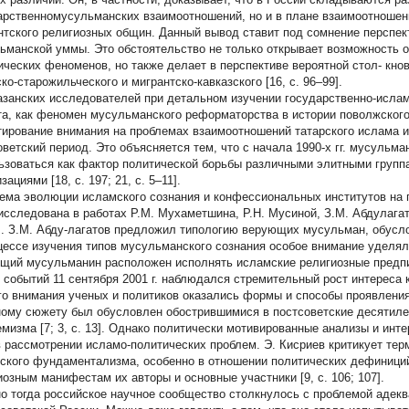
арственномусульманских взаимоотношений, но и в плане взаимоотношени
нтского религиозных общин. Данный вывод ставит под сомнение перспек
ьманской уммы. Это обстоятельство не только открывает возможность 
ических феноменов, но также делает в перспективе вероятной стол- кно
ко-старожильческого и мигрантско-кавказского [16, c. 96–99].
азанских исследователей при детальном изучении государственно-ислам
та, как феномен мусульманского реформаторства в истории поволжского
тирование внимания на проблемах взаимоотношений татарского ислама и
оветский период. Это объясняется тем, что с начала 1990-х гг. мусульм
ьзоваться как фактор политической борьбы различными элитными групп
зациями [18, c. 197; 21, c. 5–11].
ема эволюции исламского сознания и конфессиональных институтов на 
сследована в работах Р.М. Мухаметшина, Р.Н. Мусиной, З.М. Абдулагатова 
]. З.М. Абду-лагатов предложил типологию верующих мусульман, обусл
цессе изучения типов мусульманского сознания особое внимание уделял
щий мусульманин расположен исполнять исламские религиозные предпис
 событий 11 сентября 2001 г. наблюдался стремительный рост интереса 
го внимания ученых и политиков оказались формы и способы проявлени
ному сюжету был обусловлен обострившимися в постсоветские десятиле
емизма [7; 3, с. 13]. Однако политически мотивированные анализы и инт
в рассмотрении исламо-политических проблем. Э. Кисриев критикует те
ского фундаментализма, особенно в отношении политических дефиниций
иозным манифестам их авторы и основные участники [9, c. 106; 107].
о тогда российское научное сообщество столкнулось с проблемой адекв