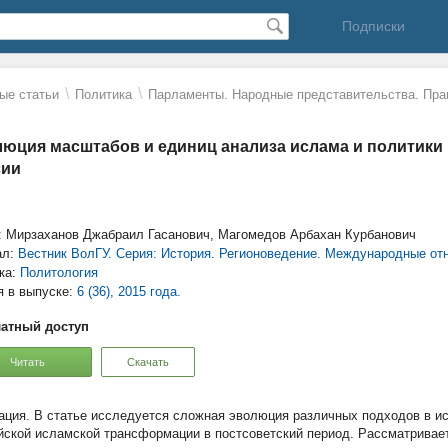
Подписки
\
\
ые статьи
Политика
Парламенты. Народные представительства. Пра
юция масштабов и единиц анализа ислама и политики 
сии
: Мирзаханов Джабраил Гасанович, Магомедов Арбахан Курбанович
ал:
Вестник ВолГУ. Серия: История. Регионоведение. Международные от
ка:
Политология
я в выпуске:
6 (36), 2015 года.
атный доступ
Читать
Скачать
В статье исследуется сложная эволюция различных подходов в ис
йской исламской трансформации в постсоветский период. Рассматривает