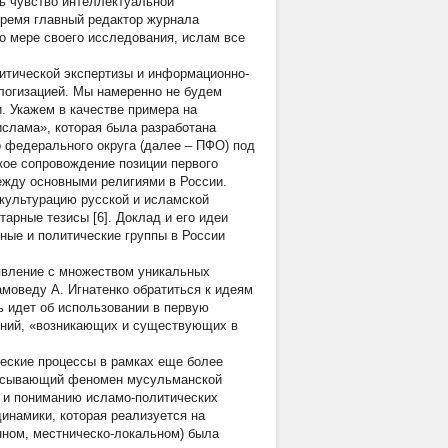
ть чувство интеллектуальной
время главный редактор журнала
о мере своего исследования, ислам все
итической экспертизы и информационно-
логизацией. Мы намеренно не будем
. Укажем в качестве примера на
ислама», которая была разработана
 федерального округа (далее – ПФО) под
кое сопровождение позиции первого
ежду основными религиями в России.
культурацию русской и исламской
арные тезисы [6]. Доклад и его идеи
ные и политические группы в России
явление с множеством уникальных
моведу А. Игнатенко обратиться к идеям
 идет об использовании в первую
ений, «возникающих и существующих в
ческие процессы в рамках еще более
писывающий феномен мусульманской
ю и пониманию исламо-политических
инамики, которая реализуется на
нном, местническо-локальном) была