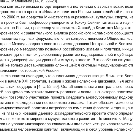
на А. Малашенко [14, c. 22–23].
ном контексте весьма плодотворными и полезными с эвристических пози
довательского проекта «Ислам и политика России: многослойный и срав
3 по 2006 гг. на средства Министерства образования, культуры, спорта, 
го проекта был профессор университета Тохоку Сейити Китагава, а нау
алист по России, профессор университета Хоккайдо Кимитака Мацузато.
уровневого и сравнительного анализа российского исламского сообщест
народных научных форумах, включая конгресс японского Общества исс
онгресс Международного совета по исследованию Центральной и Восточ
уровневую методологию познания российского ислама и политики, инициа
лизация да ет толчок ускоренному развитию наднациональной и субнаци
едет к диверсификации уровней и структур власти. Это особенно актуаль
бой не только дестабилизацию сложившейся системы международных от
нализации постсоветской России.
ня становится очевидно, что аналогичная дезорганизация Ближнего Вос
ии в начале XXI столетия, вызвав к жизни исламские движения, чья акт
нальных государств [4, c. 53–59]. Ослабление власти центрального пра
ей поощряло самостоятельность регионов и локальных акторов политиче
нции позволило участникам проекта следовать многоуровневому подход
ективе в исследовании постсоветского ислама. Таким образом, изменен
оммунистической политики потребовало изменения формата и единиц ан
 из главных новаций данного исследовательского проекта стало опреде
инат в контексте мирового мусульманского развития. По мнению К. Мацу
ики на уровне макроареалов ключевыми являются четыре характеристики
ьманский человеческий капитал, включающий в себя уровень исламског