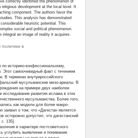
ave correctly identified the phenomenon of
religious development at the local level. It
teaching component. The authors favor the
c studies. This analysis has demonstrated
considerable heuristic potential. This
complex social and political phenomenon.
 integral an image of reality it acquires.
 политики в
 по историко-конфессиональному,
. Этот самоочевидный факт с течением
и. В терминах внутрироссийского
Уральский мусульманские мезо-ареалы. В
зрождения на примере двух наиболее
е исследование развития ислама в этих
ечественного мусульманства. Более того,
ались как модели для более макро-
 заявил о том, что «Дагестан является
тов осторожно допустил, что дагестанский
c. 135].
зличия в характере постсоветского
сь углубить выявление и понимание
азные исламы не только в плане