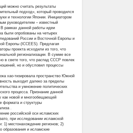
ций можно считать результаты
нительный подход», который проводился
науки и технологии Японии. Инициатором
чным руководителем – известный
 В рамках данной работы идеи
ва были опробованы на четырех
ледований России и Восточной Европы и
ной Европы (ICCEES). Предлагая
торы проекта исходили из того, что
ональной регионализации. В сумме все
но в свете того, что распад СССР повлек
ношений, но и обусловил процессы
тока хао-тизировала пространство Южной
ивность выходит далеко за пределы
вительства и умножение политических
ского процесса. Признание данной
у как новой и многообещающей
ие формата и структуры
ализа
.
ление российской оси исламских
зато, при исследовании исламской
: 1) местонахождение регионов; 2)
о образования и исламские