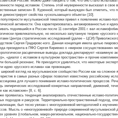
тсоветской России. Можно даже говорить о том, что оно стало испытыва
ренности перед исламом. Степень этой неуверенности высказал в свое 
ественные записки» В. Куренной, который вынужден был отметить, что п
е демонстрирует свойства «ускользающего объекта» [10].
 популярности мусульманской тематики привел к появлению исламо-пол
тической активности. Она характеризовалась ангажированностью и идео
гивать поднявшийся в России после 11 сентября 2001 г. вал исламофобии
огически привлекательную, но несколько запутанную теорию «русского 
ртами Центра стратегических исследований (далее – ЦСИ) Приволжского
одством Сергея Градировс-кого. Данная концепция имела целью пиаровс
еда президента в ПФО Сергея Кириенко о «мирном сосуществовании» м
урологически расцвеченные выводы доклада декларируют «взаимную ак
ур», «диалог с исламом в культурном пространстве» и прочие комплимент
ли большой резонанс. Не приходится удивляться, что некоторые эксперт
ли идею «русского ислама» как провокацию.
 широкий взгляд на мусульманское сообщество России как на сложное 
теристик в самых разных сферах позволил известному российскому исла
ассицизма для лучшего понимания исламо-политических процессов. Речь
дь эмпирических исследований конкретных направлений, движений, теч
 как исламские» [8, c. 6].
 же проявилась тенденция анализировать отечественные исламо-полити
ых подходов и ракурсов. Территориально-пространственный подход, о
нализации, был тесно увязан с многоуровневой методологией к изучени
ссов. Мысль о «многоуровневой» природе современной мусульманской д
ех уровнях (глобальном, макро-региональном, национально-государстве