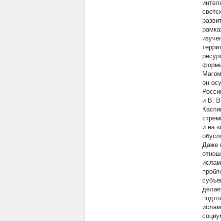
интел
светс
разви
рамка
изуче
терри
ресур
форми
Магом
он ос
Росси
и В. 
Каспи
стрем
и на 
обусл
Даже 
отнош
ислам
пробл
субъе
делае
подто
ислам
социу