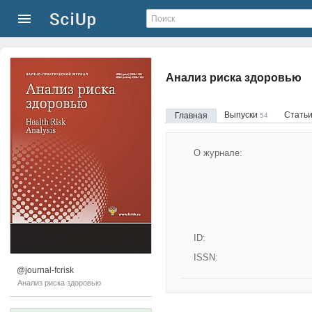
Анализ риска здоровью
Выпуски
Стать
Главная
54
О журнале:
ID:
ISSN:
@journal-fcrisk
Анализ риска здоровью