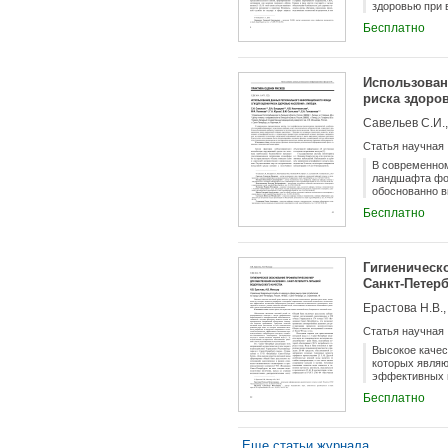
здоровью при 
гигиеническог
Бесплатно
здоровья испо
по охране здо
риска разрабо
среды обитани
Использован
вредных приме
риска здоро
в период пров
лабораторная 
новые подход
классификации
Статья научная
результатов о
эпидемиологич
В современном
ландшафта фор
обоснованно в
выявление рис
Бесплатно
загрязняющих 
направленных 
населения. В 
наблюдения дл
Гигиеническ
заболеваемост
Санкт-Петер
Ерастова Н.В.,
Статья научная
Высокое качес
которых являю
эффективных м
подхода к оце
Бесплатно
водоснабжения
Еще статьи журнала...