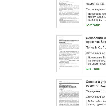
Науменко Т.Е.,
Статья научная
Проведена гар
международны
конвенциям. В
дифференциров
Бесплатно
ориентировочн
загрязняющих 
здоровье насе
санитарно-защ
Основания и
здоровью насе
практике Вс
Республики Бе
Попов М.С., П
Статья научная
Проведенный а
применения Ор
органом позво
либо разумных
Бесплатно
Требование пр
ключевыми для
и здоровья че
недискриминац
Оценка и уп
последствий та
решения зад
необоснованны
санкций.
населения Р
Онищенко Г.Г.
Статья научная
В Российской
и подходами з