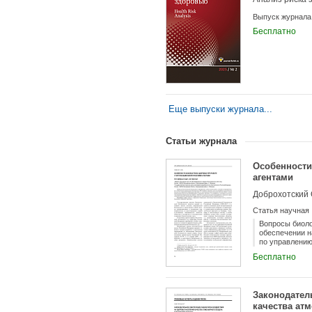
Выпуск журнала
Бесплатно
Еще выпуски журнала...
Статьи журнала
Особенности
агентами
Доброхотский О
Статья научная
Вопросы биоло
обеспечении н
по управлению
рисков внутри
Бесплатно
биорисками пр
повышающих э
Законодател
качества ат