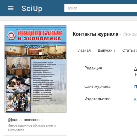
Контакты журнала
- Инно
Главная
Выпуски
Статьи
3
Редакция
А
Т
Сайт журнала
П
Издательство
К
@journal-omeconom
Инновационное образование и
экономика