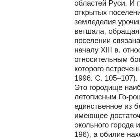
областей Руси. И 
открытых поселен
земледелия урочи
ветшала, обращаяс
поселении связана 
началу ХIII в. от
относительным бо
которого встречен
1996. С. 105–107).
Это городище наи
летописным Го-рош
единственное из б
имеющее достаточ
окольного города 
196), а обилие на