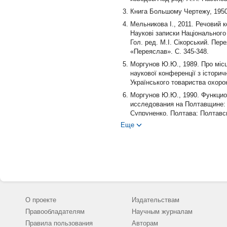
Книга Большому Чертежу, 1950/
Мельникова I., 2011. Речовий 
Науковi записки Нацiонального 
Гол. ред. М.I. Сiкорський. Пе
«Переяслав». С. 345-348.
Моргунов Ю.Ю., 1989. Про мiсц
науковоï конференцiï з iстори
Українського товариства охорони
Моргунов Ю.Ю., 1990. Функцио
исследования на Полтавщине: с
Супруненко. Полтава: Полтавсь
Еще
Моргунов Ю.Ю., 1996. Древнеру
(Материалы и исследования по
Моргунов Ю.Ю., 2005. К пробл
Севера и Юга/Отв. ред.: Н.А. М
Моргунов Ю.Ю., 2012. Летописн
филологического факультета С
О проекте
Издательствам
Правообладателям
Научным журналам
Правила пользования
Авторам