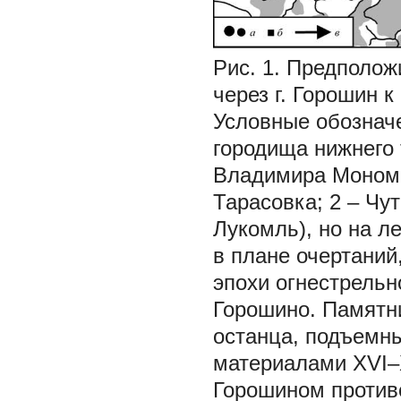
Рис. 1. Предполо
через г. Горошин к
Условные обозначе
городища нижнего 
Владимира Мономах
Тарасовка; 2 – Чут
Лукомль), но на л
в плане очертани
эпохи огнестрельн
Горошино. Памятн
останца, подъемн
материалами XVI–
Горошином противо