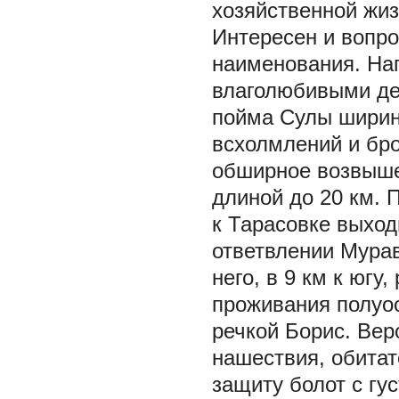
хозяйственной жиз
Интересен и вопро
наименования. На
влаголюбивыми де
пойма Сулы ширино
всхолмлений и бро
обширное возвыше
длиной до 20 км. П
к Тарасовке выход
ответвлении Мурав
него, в 9 км к юг
проживания полуо
речкой Борис. Веро
нашествия, обитат
защиту болот с гу