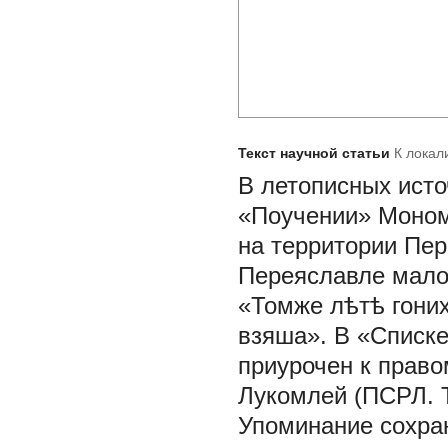
Текст научной статьи
К локал
В летописных ист
«Поучении» Монома
на территории Пе
Переяславле малол
«Томже лѣтѣ гони
взяша». В «Списке
приурочен к право
Лукомлей (ПСРЛ. Т. 
Упоминание сохра