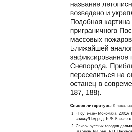
название летописн
возведено и укреп
Подобная картина 
приграничного Пос
массовых пожаров
Ближайшей аналог
зафиксированное 
Снепорода. Прибл
переселиться на 
останец в совреме
187, 188).
Список литературы
К локали
«Поучение» Мономаха, 2001//П
списку/Под ред. Е.Ф. Карского
Список русских городов дальни
изводов/Под ред. А.Н. Насонов