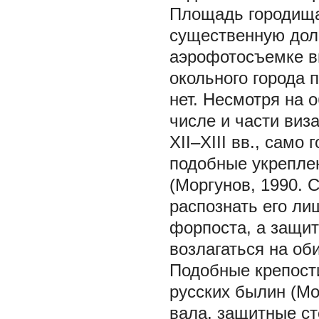
Площадь городища 
существенную дол
аэрофотосъемке в
окольного города 
нет. Несмотря на 
числе и части виз
XII–XIII вв., сам
подобные укрепле
(Моргунов, 1990. 
распознать его ли
форпоста, а защит
возлагаться на об
Подобные крепост
русских былин (Мор
вала, защитные с