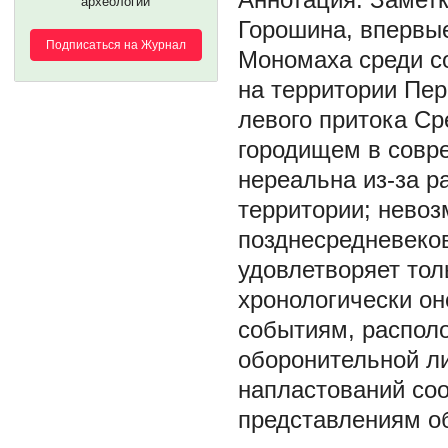
археологии
Горошина, впервы
Подписаться на Журнал
Мономаха среди с
на территории Пер
левого притока С
городищем в совр
нереальна из-за р
территории; невоз
позднесредневеко
удовлетворяет тол
хронологически о
событиям, располо
оборонительной ли
напластований со
представлениям об