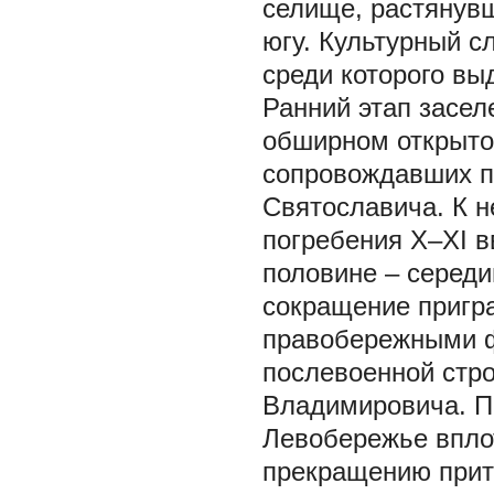
селище, растянувш
югу. Культурный с
среди которого вы
Ранний этап засел
обширном открытом
сопровождавших п
Святославича. К н
погребения Х–ХI вв
половине – середи
сокращение пригра
правобережными ф
послевоенной стр
Владимировича. П
Левобережье вплот
прекращению прит